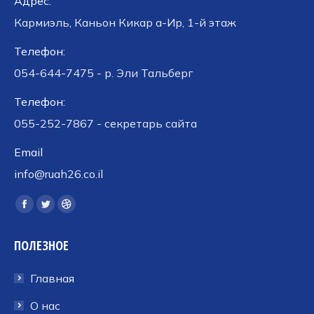
Адрес:
Кармиэль, Каньон Кикар а-Ир, 1-й этаж
Телефон:
054-644-7475 - р. Эли Тальберг
Телефон:
055-252-7867 - секретарь сайта
Email
info@ruah26.co.il
Ищите нас:
Страница
Страница
Страница
Facebook
Twitter
Dribbble
ПОЛЕЗНОЕ
открывается
открывается
открывается
в
в
в
Главная
новом
новом
новом
окне
окне
окне
О нас