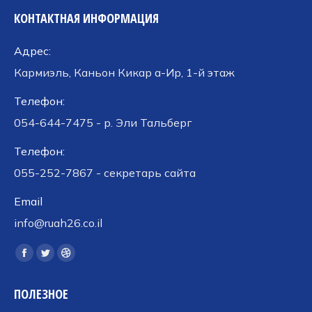
КОНТАКТНАЯ ИНФОРМАЦИЯ
Адрес:
Кармиэль, Каньон Кикар а-Ир, 1-й этаж
Телефон:
054-644-7475 - р. Эли Тальберг
Телефон:
055-252-7867 - секретарь сайта
Email
info@ruah26.co.il
Ищите нас:
Страница
Страница
Страница
Facebook
Twitter
Dribbble
ПОЛЕЗНОЕ
открывается
открывается
открывается