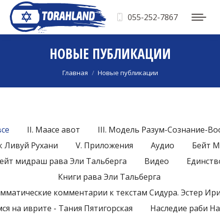
055-252-7867
НОВЫЕ ПУБЛИКАЦИИ
Вы здесь:
Главная
Новые публикации
все
II. Маасе авот
III. Модель Разум-Сознание-В
ык Ливуй Рухани
V. Приложения
Аудио
Бейт 
ейт мидраш рава Эли Тальберга
Видео
Единств
Книги рава Эли Тальберга
мматические комментарии к текстам Сидура. Эстер Ир
ся на иврите - Тания Пятигорская
Наследие раби Н