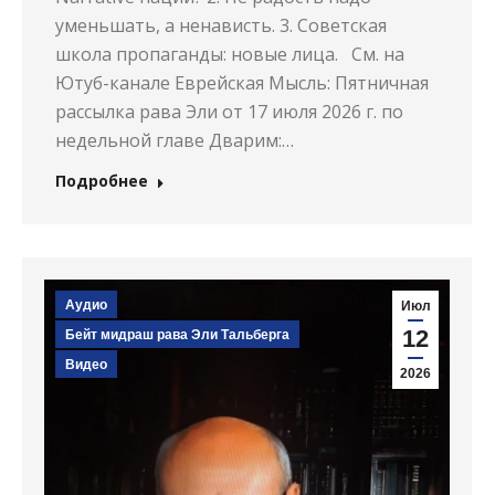
уменьшать, а ненависть. 3. Советская
школа пропаганды: новые лица. См. на
Ютуб-канале Еврейская Мысль: Пятничная
рассылка рава Эли от 17 июля 2026 г. по
недельной главе Дварим:…
Подробнее
Аудио
Июл
12
Бейт мидраш рава Эли Тальберга
Видео
2026