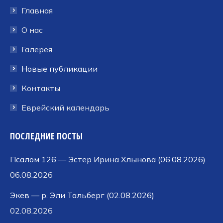
в
в
в
Главная
новом
новом
новом
окне
окне
окне
О нас
Галерея
Новые публикации
Контакты
Еврейский календарь
ПОСЛЕДНИЕ ПОСТЫ
Псалом 126 — Эстер Ирина Хлынова (06.08.2026)
06.08.2026
Экев — р. Эли Тальберг (02.08.2026)
02.08.2026