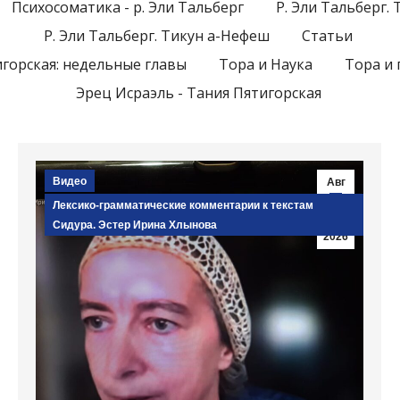
Психосоматика - р. Эли Тальберг
Р. Эли Тальберг. 
Р. Эли Тальберг. Тикун а-Нефеш
Статьи
горская: недельные главы
Тора и Наука
Тора и 
Эрец Исраэль - Тания Пятигорская
Видео
Авг
6
Лексико-грамматические комментарии к текстам
Сидура. Эстер Ирина Хлынова
2026