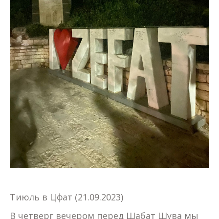
Тиюль в Цфат (21.09.2023)
В четверг вечером перед Шабат Шува мы