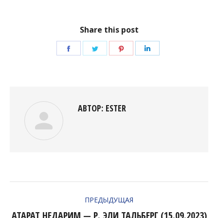
Share this post
Поделиться
Поделиться
Поделиться
Поделиться
в
в
в
в
Facebook
Twitter
Pinterest
LinkedIn
АВТОР:
ESTER
НАВИГАЦИЯ
ПРЕДЫДУЩАЯ
ПО
АТАРАТ НЕДАРИМ — Р. ЭЛИ ТАЛЬБЕРГ (15.09.2023)
Предыдущая