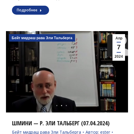
Подробнее
Бейт мидраш рава Эли Тальберга
Апр
7
2024
ШМИНИ — Р. ЭЛИ ТАЛЬБЕРГ (07.04.2024)
Бейт мидраш рава Эли Тальберга
Автор:
ester