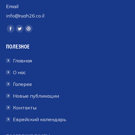
Email
info@ruah26.co.il
Ищите нас:
Страница
Страница
Страница
Facebook
Twitter
Dribbble
ПОЛЕЗНОЕ
открывается
открывается
открывается
в
в
в
Главная
новом
новом
новом
окне
окне
окне
О нас
Галерея
Новые публикации
Контакты
Еврейский календарь