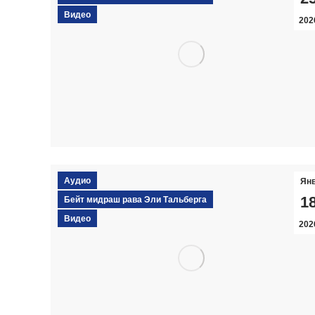
Видео
202
Аудио
Ян
1
Бейт мидраш рава Эли Тальберга
Видео
202