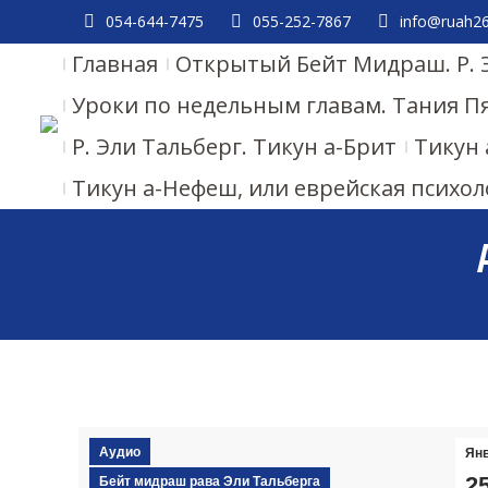
054-644-7475
055-252-7867
info@ruah26.
Главная
Открытый Бейт Мидраш. Р. 
Уроки по недельным главам. Тания П
Р. Эли Тальберг. Тикун а-Брит
Тикун 
Тикун а-Нефеш, или еврейская психол
Аудио
Ян
2
Бейт мидраш рава Эли Тальберга