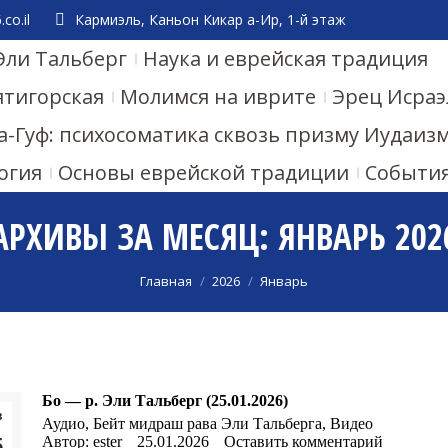
co.il
Кармиэль, Каньон Кикар а-Ир, 1-й этаж
Эли Тальберг
Наука и еврейская традиция
ятигорская
Молимся на иврите
Эрец Исраэ
а-Гуф: психосоматика сквозь призму Иудаиз
огия
Основы еврейской традиции
Событи
АРХИВЫ ЗА МЕСЯЦ:
ЯНВАРЬ 202
Вы здесь:
Главная
2026
Январь
Бо — р. Эли Тальберг (25.01.2026)
в
Аудио
,
Бейт мидраш рава Эли Тальберга
,
Видео
5
Автор:
ester
25.01.2026
Оставить комментарий