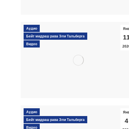
Аудио
Ян
1
Бейт мидраш рава Эли Тальберга
Видео
202
Аудио
Ян
4
Бейт мидраш рава Эли Тальберга
Видео