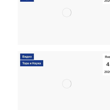
202
Видео
Ян
4
Тора и Наука
202