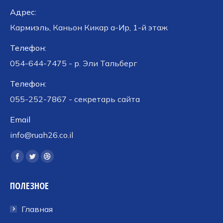
Адрес:
Кармиэль, Каньон Кикар а-Ир, 1-й этаж
Телефон:
054-644-7475 - р. Эли Тальберг
Телефон:
055-252-7867 - секретарь сайта
Email
info@ruah26.co.il
Ищите нас:
Страница
Страница
Страница
Facebook
Twitter
Dribbble
ПОЛЕЗНОЕ
открывается
открывается
открывается
в
в
в
Главная
новом
новом
новом