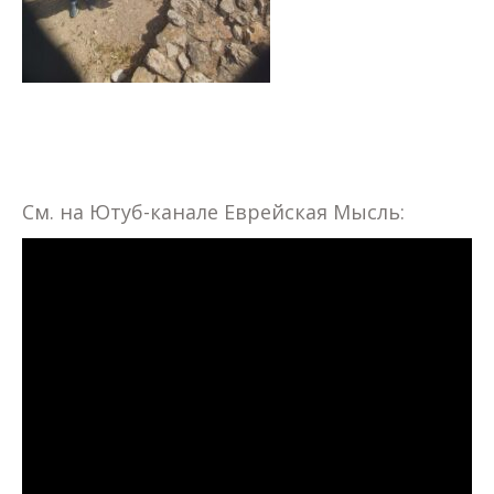
См. на Ютуб-канале Еврейская Мысль: