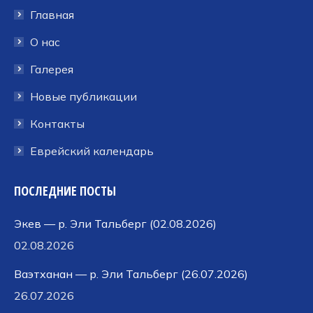
в
в
в
Главная
новом
новом
новом
окне
окне
окне
О нас
Галерея
Новые публикации
Контакты
Еврейский календарь
ПОСЛЕДНИЕ ПОСТЫ
Экев — р. Эли Тальберг (02.08.2026)
02.08.2026
Ваэтханан — р. Эли Тальберг (26.07.2026)
26.07.2026