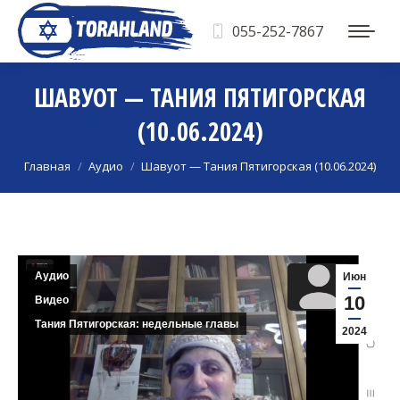
055-252-7867
ШАВУОТ — ТАНИЯ ПЯТИГОРСКАЯ
(10.06.2024)
Вы здесь:
Главная
Аудио
Шавуот — Тания Пятигорская (10.06.2024)
Аудио
Июн
10
Видео
Тания Пятигорская: недельные главы
2024