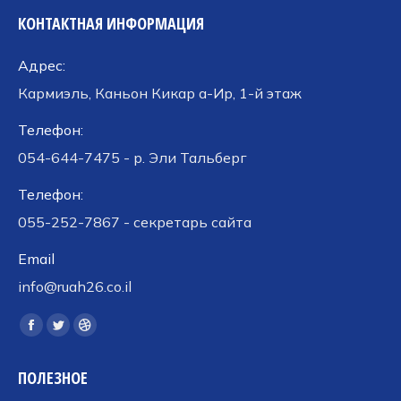
КОНТАКТНАЯ ИНФОРМАЦИЯ
Адрес:
Кармиэль, Каньон Кикар а-Ир, 1-й этаж
Телефон:
054-644-7475 - р. Эли Тальберг
Телефон:
055-252-7867 - секретарь сайта
Email
info@ruah26.co.il
Ищите нас:
Страница
Страница
Страница
Facebook
Twitter
Dribbble
ПОЛЕЗНОЕ
открывается
открывается
открывается