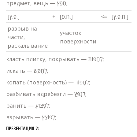
предмет, вещь — חֵפֶץ;
[פ.ץ.]
+
[ח.פ.]
<=
[ח.פ.ץ.]
разрыв на
участок
части,
поверхности
раскалывание
класть плитку, покрывать — לְחַפּוֹת;
искать — לְחַפֵּשׂ;
копать (поверхность) — לַחְפּוֹר;
разбивать вдребезги — לְנַפֵּץ;
ранить — לִפְצוֹעַ;
взрывать — לְפוֹצֵץ;
ПРЕЗЕНТАЦИЯ 2: