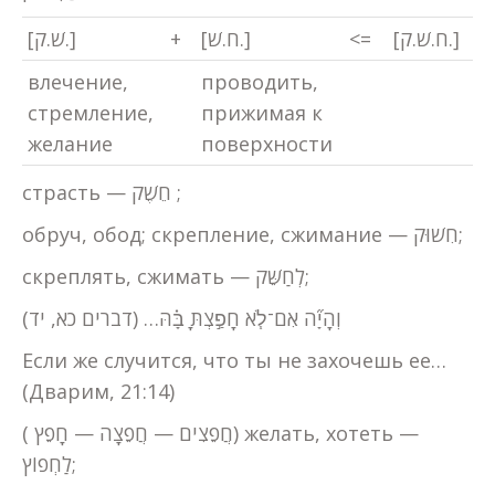
[שׁ.ק.]
+
[ח.שׁ.]
<=
[ח.שׁ.ק.]
влечение,
проводить,
стремление,
прижимая к
желание
поверхности
страсть — חֵשֶׁק ;
обруч, обод; скрепление, сжимание — חִשׁוּק;
скреплять, сжимать — לְחַשֵּׁק;
וְהָיָ֞ה אִם־לֹ֧א חָפַ֣צְתָּ בָּ֗הּ… (דברים כא, יד)
Если же случится, что ты не захочешь ее…
(Дварим, 21:14)
( חֲפֵצִים — חֲפֵצָה — חָפֵץ) желать, хотеть —
לַחְפוֹץ;