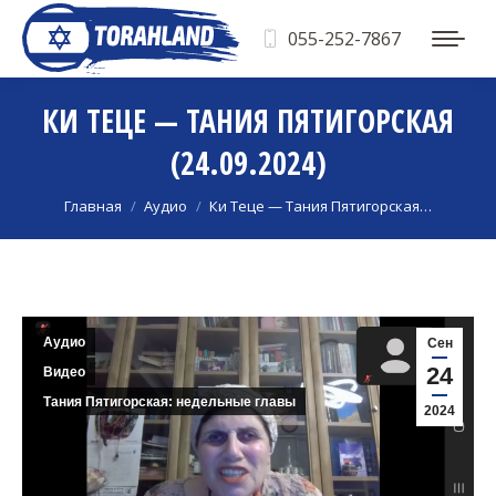
055-252-7867
КИ ТЕЦЕ — ТАНИЯ ПЯТИГОРСКАЯ
(24.09.2024)
Вы здесь:
Главная
Аудио
Ки Теце — Тания Пятигорская…
Аудио
Сен
24
Видео
Тания Пятигорская: недельные главы
2024