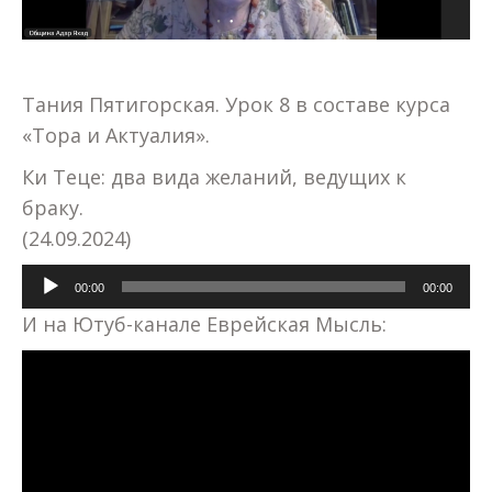
Тания Пятигорская. Урок 8 в составе курса
«Тора и Актуалия».
Ки Теце: два вида желаний, ведущих к
браку.
(24.09.2024)
Аудиоплеер
00:00
00:00
И на Ютуб-канале Еврейская Мысль: