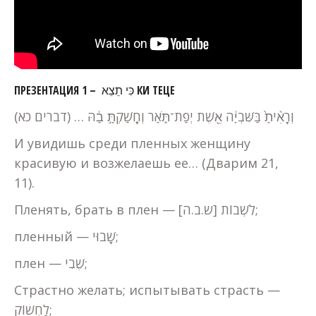
ПРЕЗЕНТАЦИЯ 1 – כִּי תֵצֵא КИ ТЕЦЕ
וְרָאִ֨יתָ֙ בַּשִּׁבְיָ֔ה אֵ֖שֶׁת יְפַת־תֹּ֑אַר וְחָֽשַׁקְתָּ֣ בָ֔הּ … (דברים כא)
И увидишь среди пленных женщину
красивую и возжелаешь ее… (Дварим 21,
11).
Пленять, брать в плен — לִשְׁבוֹת [ש.ב.ה];
пленный — שָׁבוּי;
плен — שֶׁבִי;
Страстно желать; испытывать страсть —
לַחְשׁוֹק;