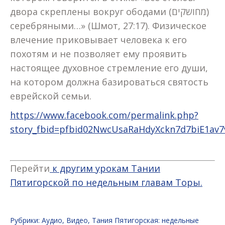
двора скреплены вокруг ободами (מחושקים)
серебряными…» (Шмот, 27:17). Физическое
влечение приковывает человека к его
похотям и не позволяет ему проявить
настоящее духовное стремление его души,
на котором должна базироваться святость
еврейской семьи.
https://www.facebook.com/permalink.php?
story_fbid=pfbid02NwcUsaRaHdyXckn7d7biE1av
Перейти
к другим урокам Тании
Пятигорской по недельным главам Торы.
Рубрики:
Аудио
,
Видео
,
Тания Пятигорская: недельные