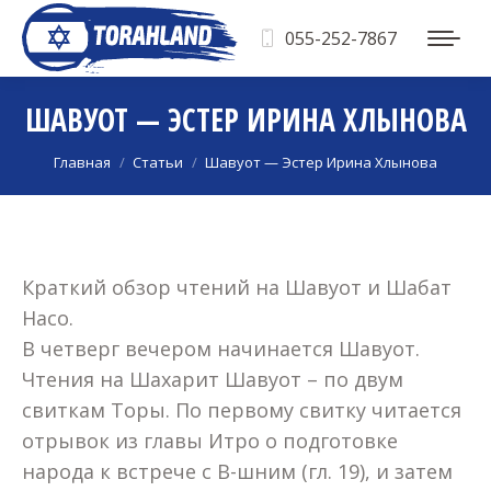
055-252-7867
ШАВУОТ — ЭСТЕР ИРИНА ХЛЫНОВА
Вы здесь:
Главная
Статьи
Шавуот — Эстер Ирина Хлынова
Краткий обзор чтений на Шавуот и Шабат
Насо.
В четверг вечером начинается Шавуот.
Чтения на Шахарит Шавуот – по двум
свиткам Торы. По первому свитку читается
отрывок из главы Итро о подготовке
народа к встрече с В-шним (гл. 19), и затем