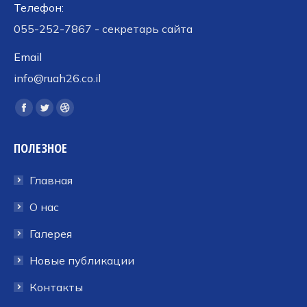
Телефон:
055-252-7867 - секретарь сайта
Email
info@ruah26.co.il
Ищите нас:
Страница
Страница
Страница
Facebook
Twitter
Dribbble
ПОЛЕЗНОЕ
открывается
открывается
открывается
в
в
в
Главная
новом
новом
новом
окне
окне
окне
О нас
Галерея
Новые публикации
Контакты