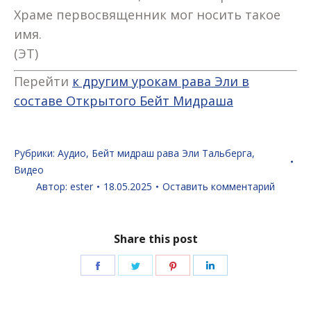
Храме первосвященник мог носить такое
имя.
(ЭТ)
Перейти
к другим урокам рава Эли в
составе Открытого Бейт Мидраша
Рубрики:
Аудио
,
Бейт мидраш рава Эли Тальберга
,
Видео
Автор:
ester
18.05.2025
Оставить комментарий
Share this post
Поделиться
Поделиться
Поделиться
Поделиться
в
в
в
в
Facebook
Twitter
Pinterest
LinkedIn