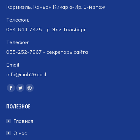
Кармиэль, Каньон Кикар а-Ир, 1-й этаж
Телефон:
054-644-7475 - р. Эли Тальберг
Телефон:
055-252-7867 - секретарь сайта
Email
info@ruah26.co.il
Ищите нас:
Страница
Страница
Страница
Facebook
Twitter
Dribbble
ПОЛЕЗНОЕ
открывается
открывается
открывается
в
в
в
Главная
новом
новом
новом
окне
окне
окне
О нас