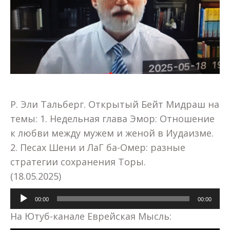
Р. Эли Тальберг. Открытый Бейт Мидраш на
темы: 1. Недельная глава Эмор: Отношение
к любви между мужем и женой в Иудаизме.
2. Песах Шени и ЛаГ ба-Омер: разные
стратегии сохранения Торы.
(18.05.2025)
Аудиоплеер
00:00
00:00
На Ютуб-канале Еврейская Мысль: