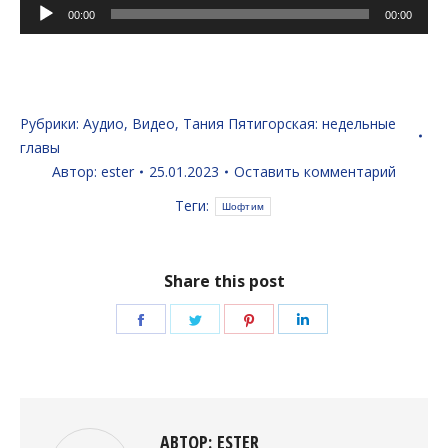
Аудиоплеер
00:00
00:00
Рубрики:
Аудио
,
Видео
,
Тания Пятигорская: недельные
главы
Автор:
ester
25.01.2023
Оставить комментарий
Теги:
Шофтим
Share this post
Поделиться
Поделиться
Поделиться
Поделиться
в
в
в
в
Facebook
Twitter
Pinterest
LinkedIn
АВТОР:
ESTER