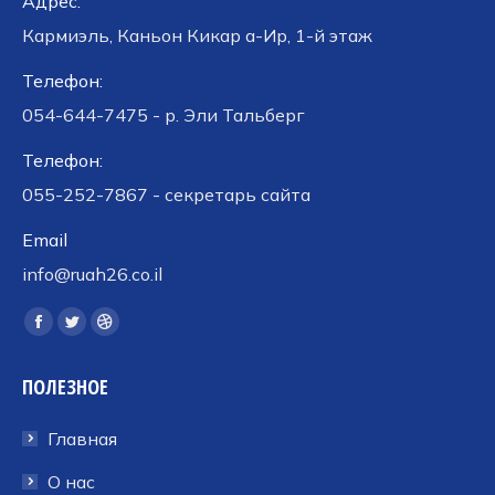
Адрес:
Кармиэль, Каньон Кикар а-Ир, 1-й этаж
Телефон:
054-644-7475 - р. Эли Тальберг
Телефон:
055-252-7867 - секретарь сайта
Email
info@ruah26.co.il
Ищите нас:
Страница
Страница
Страница
Facebook
Twitter
Dribbble
ПОЛЕЗНОЕ
открывается
открывается
открывается
в
в
в
Главная
новом
новом
новом
окне
окне
окне
О нас