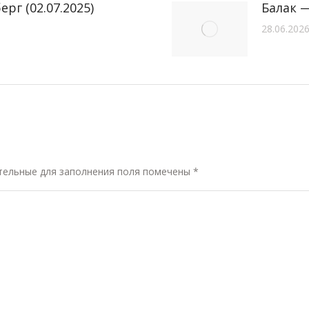
рг (02.07.2025)
Балак —
28.06.202
ательные для заполнения поля помечены
*