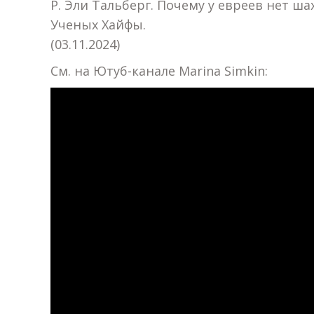
Р. Эли Тальберг. Почему у евреев нет ш
Ученых Хайфы.
(03.11.2024)
См. на Ютуб-канале Marina Simkin: