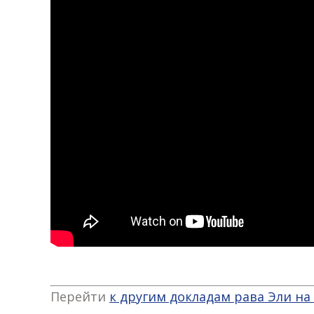
Перейти
к другим докладам рава Эли н