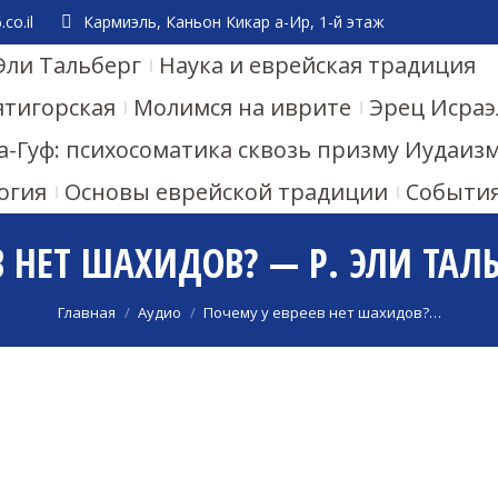
co.il
Кармиэль, Каньон Кикар а-Ир, 1-й этаж
Эли Тальберг
Наука и еврейская традиция
ятигорская
Молимся на иврите
Эрец Исраэ
а-Гуф: психосоматика сквозь призму Иудаиз
огия
Основы еврейской традиции
Событи
 НЕТ ШАХИДОВ? — Р. ЭЛИ ТАЛЬБ
Вы здесь:
Главная
Аудио
Почему у евреев нет шахидов?…