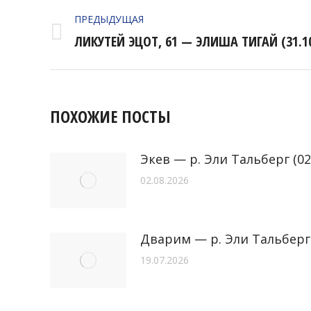
НАВИГАЦИЯ
ПРЕДЫДУЩАЯ
ПО
Предыдущая
ЛИКУТЕЙ ЭЦОТ, 61 — ЭЛИША ТИГАЙ (31.10
ЗАПИСЯМ
запись:
ПОХОЖИЕ ПОСТЫ
Экев — р. Эли Тальберг (02
02.08.2026
Дварим — р. Эли Тальберг (
19.07.2026