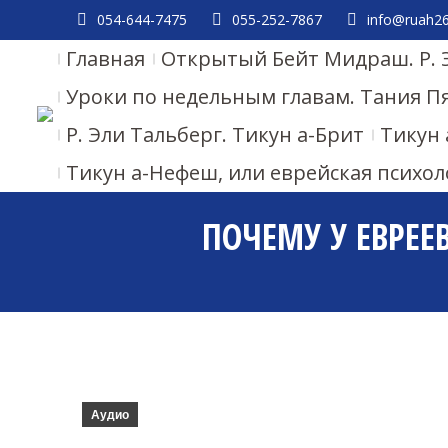
054-644-7475
055-252-7867
info@ruah26.
Главная
Открытый Бейт Мидраш. Р. 
Уроки по недельным главам. Тания П
Р. Эли Тальберг. Тикун а-Брит
Тикун 
Тикун а-Нефеш, или еврейская психол
ПОЧЕМУ У ЕВРЕЕВ
Аудио