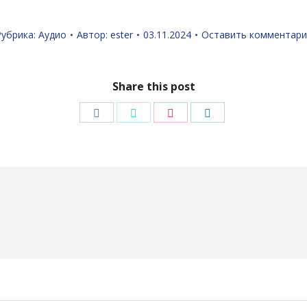
Рубрика:
Аудио
Автор:
ester
03.11.2024
Оставить комментари
Share this post
Поделиться
Поделиться
Поделиться
Поделиться
в
в
в
в
Facebook
Twitter
Pinterest
LinkedIn