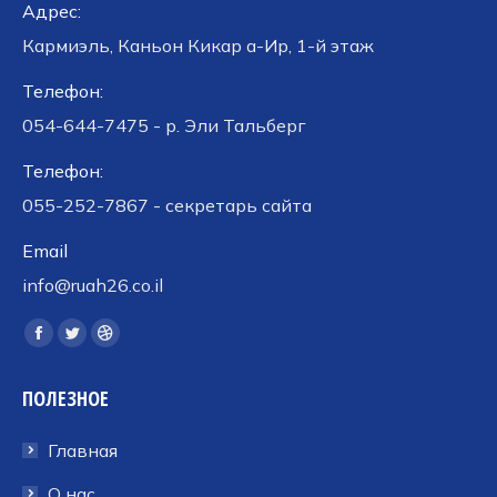
Адрес:
Кармиэль, Каньон Кикар а-Ир, 1-й этаж
Телефон:
054-644-7475 - р. Эли Тальберг
Телефон:
055-252-7867 - секретарь сайта
Email
info@ruah26.co.il
Ищите нас:
Страница
Страница
Страница
Facebook
Twitter
Dribbble
ПОЛЕЗНОЕ
открывается
открывается
открывается
в
в
в
Главная
новом
новом
новом
окне
окне
окне
О нас