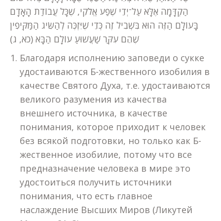
הַקְדָּמָה אֶלָּא עַל־יְדֵי שֶׁפַע אֱלֹקִי, שֶׁכָּל עֲבוֹדַת הָאָדָם
בָּעוֹלָם הַזֶּה הוּא בִּשְׁבִיל זֶה כְּדֵי שֶׁיִּזְכֶּה לְהַשִּׂיג הַמַּקִּיפִין
שֶׁהֵם עִקַּר שַׁעֲשׁוּעַ עוֹלָם הַבָּא (כא, ג)
Благодаря исполнению заповеди о сукке
удостаиваются Б-жественного изобилия в
качестве Святого Духа, т.е. удостаиваются
великого разумения из качества
внешнего источника, в качестве
понимания, которое приходит к человек
без всякой подготовки, но только как Б-
жественное изобилие, потому что все
предназначение человека в мире это
удостоиться получить источники
понимания, что есть главное
наслаждение Высших Миров (Ликутей