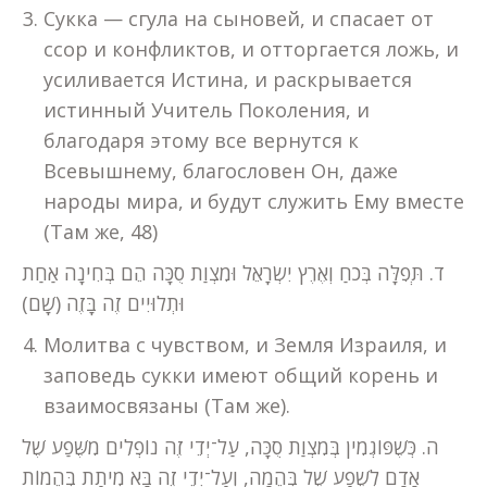
Сукка — сгула на сыновей, и спасает от
ссор и конфликтов, и отторгается ложь, и
усиливается Истина, и раскрывается
истинный Учитель Поколения, и
благодаря этому все вернутся к
Всевышнему, благословен Он, даже
народы мира, и будут служить Ему вместе
(Там же, 48)
ד. תְּפִלָּה בְּכֹחַ וְאֶרֶץ יִשְׂרָאֵל וּמִצְוַת סֻכָּה הֵם בְּחִינָה אַחַת
וּתְלוּיִים זֶה בָּזֶה (שָׁם)
Молитва с чувством, и Земля Израиля, и
заповедь сукки имеют общий корень и
взаимосвязаны (Там же).
ה. כְּשֶׁפּוֹגְמִין בְּמִצְוַת סֻכָּה, עַל־יְדֵי זֶה נוֹפְלִים מִשֶּׁפַע שֶׁל
אָדָם לְשֶׁפַע שֶׁל בְּהֵמָה, וְעַל־יְדֵי זֶה בָּא מִיתַת בְּהֵמוֹת