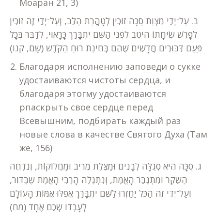
Моаран 21, 3)
ב. עַל־יְדֵי מִצְוַת סֻכָּה זוֹכִין לְטָהֳרַת הַלֵּב, וְעַל־יְדֵי זֶה זוֹכִין
לְפָרֵשׁ שִׂיחָתוֹ הֵיטֵב לִפְנֵי הַשֵּׁם יִתְבָּרַךְ כָּרָאוּי, לְדַבֵּר בְּכָל
פַּעַם דִּבּוּרִים חֲדָשִׁים שֶׁהֵם בְּחִינַת רוּחַ הַקֹּדֶשׁ (שָׁם, קנו)
Благодаря исполнению заповеди о сукке
удостаиваются чистоты сердца, и
благодаря этогму удостаиваются
рпаскрыть свое сердце перед
Всевышним, подбирать каждый раз
новые слова в качестве Святого Духа (Там
же, 156)
ג. סֻכָּה הִיא סְגֻלָּה לְבָנִים וּמַצֶּלֶת מֵרִיב וּמַחֲלוֹקוֹת, וְנִדְחֶה
הַשֶּׁקֶר וּמִתְגַּבֵּר הָאֱמֶת, וְנִתְגַּלֶּה הָרַבִּי הָאֱמֶת שֶׁבַּדּוֹר,
וְעַל־יְדֵי זֶה הַכֹּל יַחַזְרוּ לַשֵּׁם יִתְבָּרַךְ אֲפִלּוּ אֻמּוֹת הָעוֹלָם
לְעָבְדוֹ שְׁכֶם אֶחָד (מח)