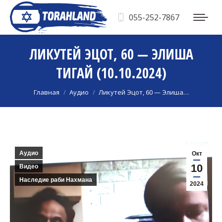
055-252-7867
ЛИКУТЕЙ ЭЦОТ, 60 — ЭЛИША
ТИГАЙ (10.10.2024)
Вы здесь:
Главная
Аудио
Ликутей Эцот, 60 — Элиша…
Аудио
Окт
10
Видео
Наследие раби Нахмана
2024