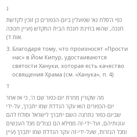
ג
כפי ה’סלח נא’ שפועלין ביום-הכפורים כן זוכין לקדשת
חנכה, שהוא בחינת חנכת הבית המקדש (ועיין חנוכה
אות ד).
Благодаря тому, что произносят «Прости
нас» в Йом Кипур, удостаиваются
святости Хануки, которая есть качество
освящения Храма (см. «Ханука», п. 4)
ד
מה שקורין מחרת יום-כפור שם ה’, כי אז אחר
יום-הכפורים הוא עקר הגדלת שמו יתברך, על-ידי
שביום-כפור נתרצה השם יתברך לישראל וסולח להם
עונותיהם, ועל-ידי-זה ממילא הם נצולים מכל הענשים
ומכל הגזרות, שעל-ידי-זה עקר הגדלת שמו יתברך (עיין