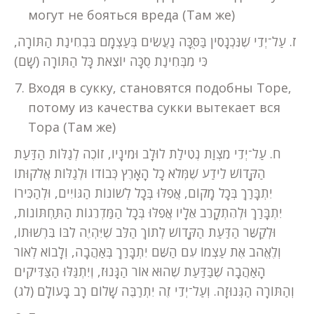
могут не бояться вреда (Там же)
ז. עַל־יְדֵי שֶׁנִּכְנָסִין בַּסֻּכָּה נַעֲשִׂים בְּעַצְמָם בִּבְחִינַת הַתּוֹרָה,
כִּי מִבְּחִינַת סֻכָּה יוֹצֵאת כָּל הַתּוֹרָה (שָׁם)
Входя в сукку, становятся подобны Торе,
потому из качества сукки вытекает вся
Тора (Там же)
ח. עַל־יְדֵי מִצְוַת נְטִילַת לוּלָב וּמִינָיו, זוֹכֶה לְגַלּוֹת הַדַּעַת
הַקָּדוֹשׁ לֵידַע שֶׁמְּלֹא כָל הָאָרֶץ כְּבוֹדוֹ וּלְגַלּוֹת אֱלֹקוּתוֹ
יִתְבָּרַךְ בְּכָל מָקוֹם, אֲפִלּוּ בְּכָל לְשׁוֹנוֹת הַגּוֹיִים, וּלְהַכִּירוֹ
יִתְבָּרַךְ וּלְהִתְקָרֵב אֵלָיו אֲפִלּוּ בְּכָל הַמַּדְרֵגוֹת הַתַּחְתּוֹנוֹת,
וּלְקַשֵּׁר הַדַּעַת הַקָּדוֹשׁ לְתוֹךְ הַלֵּב שֶׁיִּהְיֶה לִבּוֹ בִּרְשׁוּתוֹ,
וְלֶאֱהֹב אֶת עַצְמוֹ עִם הַשֵּׁם יִתְבָּרַךְ בְּאַהֲבָה, וְלָבוֹא לְאוֹר
הָאַהֲבָה שֶׁבַּדַּעַת שֶׁהוּא אוֹר הַגָּנוּז, וְיִתְגַּלּוּ הַצַּדִּיקִים
וְהַתּוֹרָה הַגְּנוּזָה. וְעַל־יְדֵי זֶה יִתְרַבֶּה שָׁלוֹם רָב בָּעוֹלָם (לג)