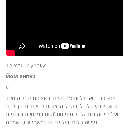
Тексты к уроку:
Йом Кипур
א
יום-כפור הוא כלליות כל הימים, והוא מחיה כל הימים,
והוא מכניע הלב לדבק כל הרצונות להשם יתברך לבד;
ועל-ידי-זה נתבטל כל מיני מחלוקות בגשמיות ורוחניות
ונעשה שלום, ועל-ידי-זה נמשך ששון ושמחה.