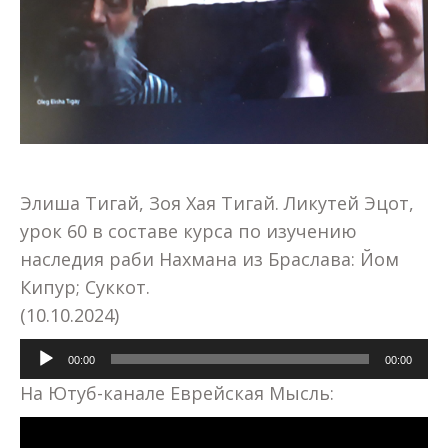
Элиша Тигай, Зоя Хая Тигай. Ликутей Эцот,
урок 60 в составе курса по изучению
наследия раби Нахмана из Браслава: Йом
Кипур; Суккот.
(10.10.2024)
Аудиоплеер
00:00
00:00
На Ютуб-канале Еврейская Мысль: