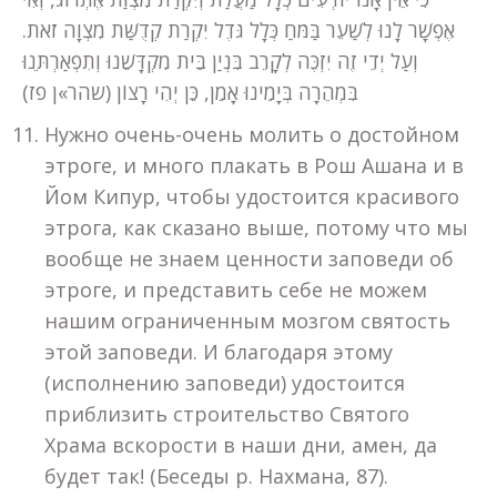
אֶפְשָׁר לָנוּ לְשַׁעֵר בַּמֹּחַ כְּלָל גֹּדֶל יִקְרַת קְדֻשַּׁת מִצְוָה זֹאת.
וְעַל יְדֵי זֶה יִזְכֶּה לְקָרֵב בִּנְיַן בֵּית מִקְדָּשֵׁנוּ וְתִפְאַרְתֵּנוּ
בִּמְהֵרָה בְּיָמֵינוּ אָמֵן, כֵּן יְהִי רָצוֹן (שהר»ן פז)
Нужно очень-очень молить о достойном
этроге, и много плакать в Рош Ашана и в
Йом Кипур, чтобы удостоится красивого
этрога, как сказано выше, потому что мы
вообще не знаем ценности заповеди об
этроге, и представить себе не можем
нашим ограниченным мозгом святость
этой заповеди. И благодаря этому
(исполнению заповеди) удостоится
приблизить строительство Святого
Храма вскорости в наши дни, амен, да
будет так! (Беседы р. Нахмана, 87).