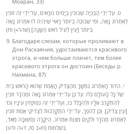
Моаран, 33)
ט. עַל־יְדֵי הַבְּכִיָּה שֶׁבּוֹכִין בְּיָמִים נוֹרָאִים, עַל־יְדֵי זֶה זוֹכִין
לְאֶתְרוֹג נָאֶה, וּמִי שֶׁבּוֹכֶה בְּיוֹתֵר רָאוּי שֶׁיִּהְיֶה לוֹ אֶתְרוֹג נָאֶה
בְּיוֹתֵר [עַיֵּן לְעֵיל רֹאשׁ הַשָּׁנָה] (שהר»ן פז)
Благодаря слезам, которые проливают в
Дни Раскаяния, удостаиваются красивого
этрога, и чем больше плачет, тем более
красивого этрога он достоин (Беседы р.
Нахмана, 87)
י. הִדּוּר הָאֶתְרוֹג נִמְשָׁךְ מֵהַצַּדִּיק הָאֱמֶת שֶׁהוּא הָרֹאשׁ בַּיִת
שֶׁל כָּל הָעוֹלָם כֻּלּוֹ. עַל כֵּן עַל־יְדֵי אֶתְרוֹג נָאֶה וּמְהֻדָּר זוֹכִין
לְהִתְקָרֵב אֵלָיו וּלְהִכָּלֵל בּוֹ, וְעַל־יְדֵי זֶה נִפְתָּחִין עֵינָיו וְכוּ’
[עַיֵּן צַדִּיק]. וְכֵן לְהֵפֶךְ, עַל־יְדֵי הִתְקָרְבוּת לְצַדִּיקֵי אֱמֶת זוֹכִין
לְאֶתְרוֹג מְהֻדָּר וּלְקַיֵּם מִצְוַת אֶתְרוֹג, הַיְקָרָה וַחֲשׁוּבָה מְאֹד,
בִּשְׁלֵמוּת (ח»ב סז, ד»ה ודע)