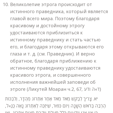
Великолепие этрога происходит от
истинного праведника, который является
главой всего мира. Поэтому благодаря
красивому и достойному этрогу
удостаиваются приблизиться к
истинному праведнику и стать частью
его, и благодаря этому открываются его
глаза и т. д. (см. Праведник). И верно
обратное, благодаря приближению к
истинному праведнику удостаиваются
красивого этрога, и совершенного
исполнения важнейшей заповеди об
этроге (Ликутей Моаран ч.2, 67, ד»ה ודע)
יא. צָרִיךְ לְבַקֵּשׁ מְאֹד מְאֹד אַחַר אֶתְרוֹג מְהֻדָּר, וְלִבְכּוֹת
הַרְבֵּה בְּרֹאשׁ הַשָּׁנָה וְיוֹם כִּפּוּר, שֶׁיִּזְכֶּה לְאֶתְרוֹג נָאֶה כַּנַּ»ל,
כִּי אֵין אָנוּ יוֹדְעִים כְּלָל מַעֲלַת וְיִקְרַת מִצְוַת אֶתְרוֹג, וְאִי