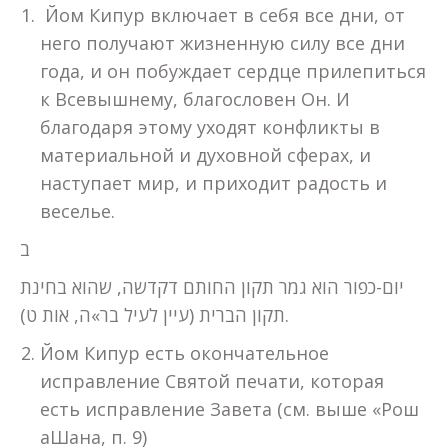
Йом Кипур включает в себя все дни, от
него получают жизненную силу все дни
года, и он побуждает сердце прилепиться
к Всевышнему, благословен Он. И
благодаря этому уходят конфликты в
материальной и духовной сферах, и
наступает мир, и приходит радость и
веселье.
ב
יום-כפור הוא גמר תקון החותם דקדשה, שהוא בחינת
תקון הברית (עיין לעיל בר»ה, אות ט).
Йом Кипур есть окончательное
исправление Святой печати, которая
есть исправление Завета (см. выше «Рош
аШана, п. 9)