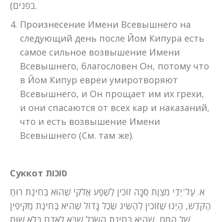
בפנים).
Произнесение Имени Всевышнего на
следующий день после Йом Кипура есть
самое сильное возвышение Имени
Всевышнего, благословен Он, потому что
в Йом Кипур евреи умиротворяют
Всевышнего, и Он прощает им их грехи,
и они спасаются от всех кар и наказаний,
что и есть возвышение Имени
Всевышнего (См. там же).
Суккот סוכות
א. עַל־יְדֵי מִצְוַת סֻכָּה זוֹכִין לְשֶׁפַע אֱלֹקִי שֶׁהוּא בְּחִינַת רוּחַ
הַקֹּדֶשׁ, הַיְנוּ שֶׁזּוֹכִין לְהַשִּׂיג שֵׂכֶל גָּדוֹל שֶׁהִיא בְּחִינַת מַקִּיפִין
שֶׁל הַמֹּחַ, שֶׁהִיא בְּחִינַת הַשֵּׂכֶל שֶׁבָּא לָאָדָם בְּלֹא שׁוּם