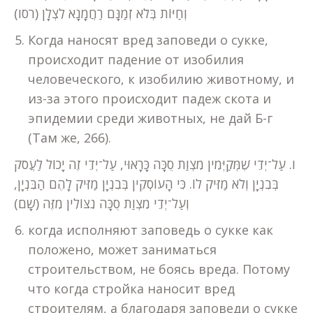
וְחַיּוֹת בְּלֹא זְמַנָּם רַחֲמָנָא לִצְלָן (רסו)
Когда наносят вред заповеди о сукке,
происходит падение от изобилия
человеческого, к изобилию животному, и
из-за этого происходит падеж скота и
эпидемии среди животных, не дай Б-г
(Там же, 266).
ו. עַל־יְדֵי שֶׁמְּקַיְּמִין מִצְוַת סֻכָּה כָּרָאוּי, עַל־יְדֵי זֶה יָכוֹל לַעֲסֹק
בְּבִנְיָן וְלֹא מַזִּיק לוֹ. כִּי הָעוֹסְקִין בְּבִנְיָן מַזִּיק לָהֶם הַבִּנְיָן,
וְעַל־יְדֵי מִצְוַת סֻכָּה נִצּוֹלִין מִזֶּה (שָׁם)
когда исполняют заповедь о сукке как
положено, может заниматься
строительством, не боясь вреда. Потому
что когда стройка наносит вред
строителям, а благодаря заповеди о сукке