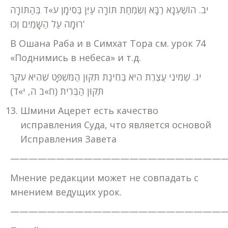
יב. הוֹשַׁעְנָא רַבָּא וְשִׂמְחַת תּוֹרָה עַיֵּן בְּסִימָן ע»ד בְּהַתּוֹרָה
רוּמָה עַל הַשָּׁמַיִם וְכוּ’
В Ошана Раба и в Симхат Тора см. урок 74
«Поднимись в небеса» и т.д.
יג. שְׁמִינִי עֲצֶרֶת הִיא בְּחִינַת תִּקּוּן הַמִּשְׁפָּט שֶׁהִיא עִקַּר
תִּקּוּן הַבְּרִית (ח»ב ה, י»ד)
Шмини Ацерет есть качество
исправления Суда, что является основой
Исправления Завета
————————————————————————
Мнение редакции может не совпадать с
мнением ведущих урок.
————————————————————————