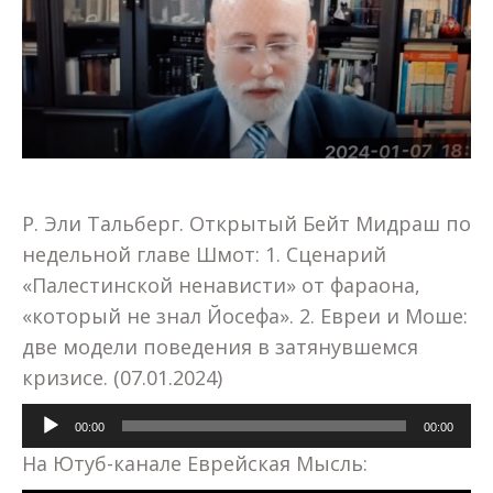
Р. Эли Тальберг. Открытый Бейт Мидраш по
недельной главе Шмот: 1. Сценарий
«Палестинской ненависти» от фараона,
«который не знал Йосефа». 2. Евреи и Моше:
две модели поведения в затянувшемся
кризисе. (07.01.2024)
Аудиоплеер
00:00
00:00
На Ютуб-канале Еврейская Мысль: