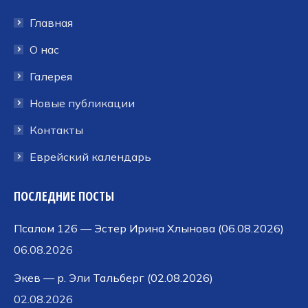
в
в
в
Главная
новом
новом
новом
окне
окне
окне
О нас
Галерея
Новые публикации
Контакты
Еврейский календарь
ПОСЛЕДНИЕ ПОСТЫ
Псалом 126 — Эстер Ирина Хлынова (06.08.2026)
06.08.2026
Экев — р. Эли Тальберг (02.08.2026)
02.08.2026