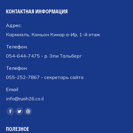
КОНТАКТНАЯ ИНФОРМАЦИЯ
Адрес:
Кармиэль, Каньон Кикар а-Ир, 1-й этаж
Телефон:
054-644-7475 - р. Эли Тальберг
Телефон:
055-252-7867 - секретарь сайта
Email
info@ruah26.co.il
Ищите нас:
Страница
Страница
Страница
Facebook
Twitter
Dribbble
ПОЛЕЗНОЕ
открывается
открывается
открывается