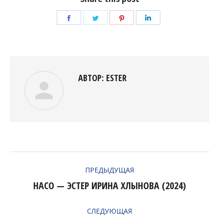
Поделиться
Поделиться
Поделиться
Поделиться
в
в
в
в
Facebook
Twitter
Pinterest
LinkedIn
АВТОР:
ESTER
НАВИГАЦИЯ
ПРЕДЫДУЩАЯ
ПО
НАСО — ЭСТЕР ИРИНА ХЛЫНОВА (2024)
Предыдущая
ЗАПИСЯМ
запись:
СЛЕДУЮЩАЯ