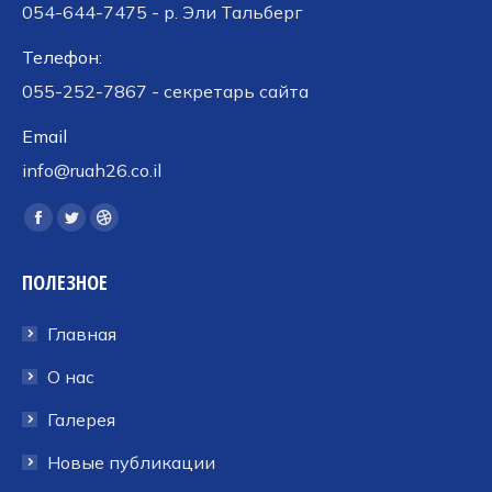
054-644-7475 - р. Эли Тальберг
Телефон:
055-252-7867 - секретарь сайта
Email
info@ruah26.co.il
Ищите нас:
Страница
Страница
Страница
Facebook
Twitter
Dribbble
ПОЛЕЗНОЕ
открывается
открывается
открывается
в
в
в
Главная
новом
новом
новом
окне
окне
окне
О нас
Галерея
Новые публикации