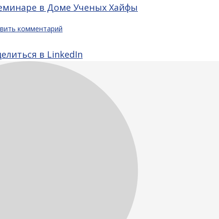
семинаре в Доме Ученых Хайфы
вить комментарий
ся
елиться
Поделиться
елиться в LinkedIn
в
erest
LinkedIn