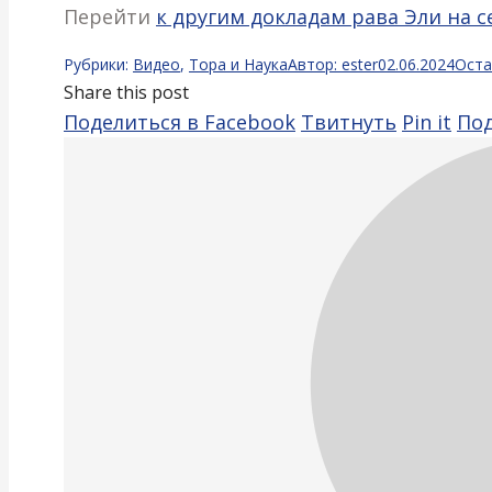
Перейти
к другим докладам рава Эли на 
Рубрики:
Видео
,
Тора и Наука
Автор:
ester
02.06.2024
Оста
Share this post
Поделиться
Поделить
Под
Поделиться в Facebook
Твитнуть
Pin it
Под
в
в
в
Facebook
Twitter
Pint