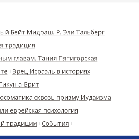
ньон Кикар а-Ир, 1-й этаж
ый Бейт Мидраш. Р. Эли Тальберг
ая традиция
ным главам. Тания Пятигорская
ите
Эрец Исраэль в историях
 Тикун а-Брит
ихосоматика сквозь призму Иудаизма
или еврейская психология
ой традиции
События