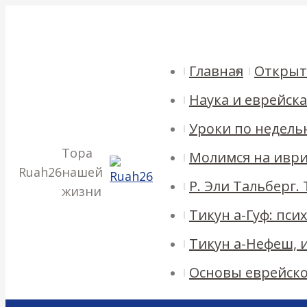
Перейти
054-644-7475
055-252-7867
info@ruah26.co.il
Кармиэль, Ка
к
Страница
Страница
Страница
Страница
Facebook
Twitter
Pinterest
Instagram
содержанию
открывается
открывается
открывается
открывается
Главная
Открыт
в
в
в
в
Наука и еврейск
новом
новом
новом
новом
окне
окне
окне
окне
Уроки по недель
Тора
Молимся на ивр
Ruah26
нашей
Р. Эли Тальберг.
жизни
Тикун а-Гуф: пс
Тикун а-Нефеш, 
Основы еврейск