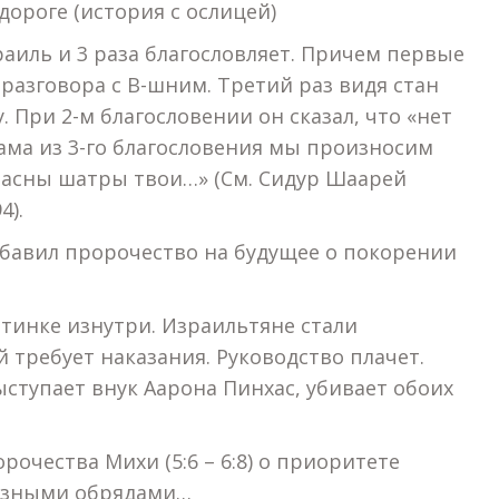
дороге (история с ослицей)
раиль и 3 раза благословляет. Причем первые
 разговора с В-шним. Третий раз видя стан
. При 2-м благословении он сказал, что «нет
ама из 3-го благословения мы произносим
красны шатры твои…» (См. Сидур Шаарей
4).
обавил пророчество на будущее о покорении
тинке изнутри. Израильтяне стали
 требует наказания. Руководство плачет.
ступает внук Аарона Пинхас, убивает обоих
рочества Михи (5:6 – 6:8) о приоритете
иозными обрядами…