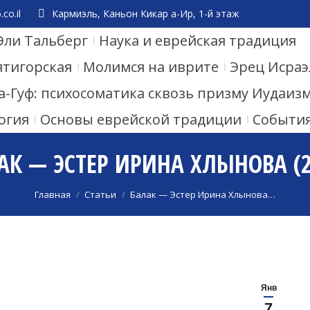
co.il
Кармиэль, Каньон Кикар а-Ир, 1-й этаж
Эли Тальберг
Наука и еврейская традиция
ятигорская
Молимся на иврите
Эрец Исраэ
а-Гуф: психосоматика сквозь призму Иудаиз
огия
Основы еврейской традиции
Событи
АК — ЭСТЕР ИРИНА ХЛЫНОВА (2
Вы здесь:
Главная
Статьи
Балак — Эстер Ирина Хлынова…
Янв
7