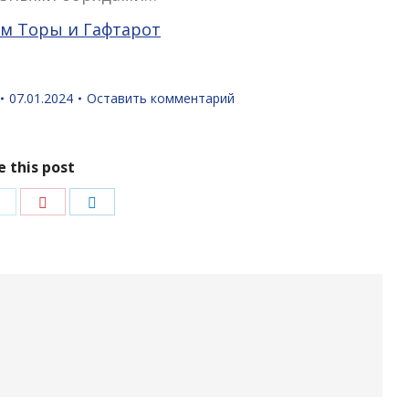
ям Торы и Гафтарот
07.01.2024
Оставить комментарий
e this post
ться
Поделиться
Поделиться
Поделиться
в
в
в
ok
Twitter
Pinterest
LinkedIn