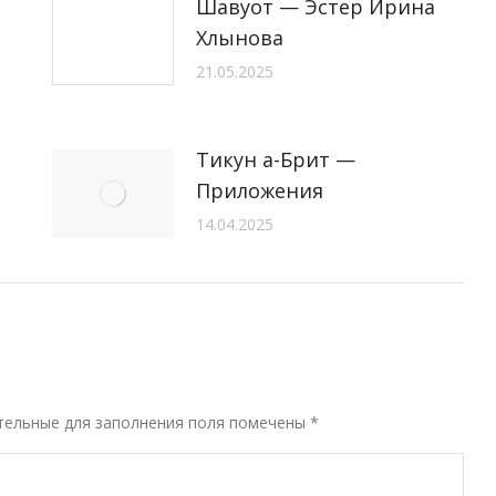
Шавуот — Эстер Ирина
Хлынова
21.05.2025
Тикун а-Брит —
Приложения
14.04.2025
ательные для заполнения поля помечены
*