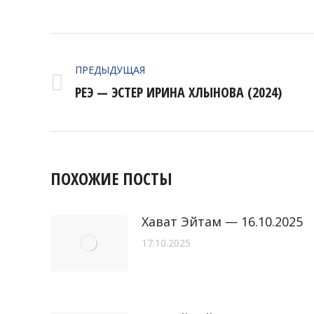
НАВИГАЦИЯ
ПО
ПРЕДЫДУЩАЯ
Предыдущая
РЕЭ — ЭСТЕР ИРИНА ХЛЫНОВА (2024)
ЗАПИСЯМ
запись:
ПОХОЖИЕ ПОСТЫ
Хават Эйтам — 16.10.2025
17.10.2025