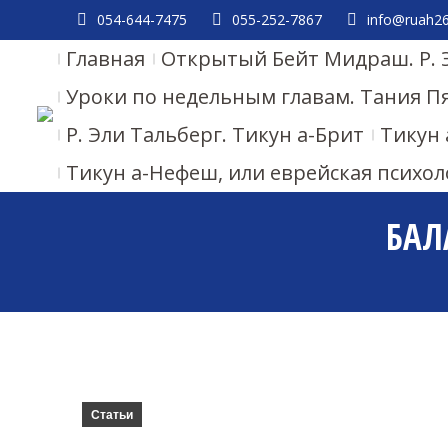
054-644-7475
055-252-7867
info@ruah26.
Главная
Открытый Бейт Мидраш. Р. 
Уроки по недельным главам. Тания П
Р. Эли Тальберг. Тикун а-Брит
Тикун 
Тикун а-Нефеш, или еврейская психол
БАЛ
Статьи