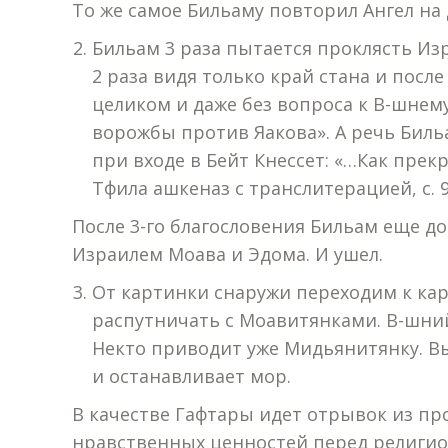
То же самое Бильаму повторил Ангел на 
Бильам 3 раза пытается проклясть Из
2 раза видя только край стана и после
целиком и даже без вопроса к В-шнему
ворожбы против Яакова». А речь Биль
при входе в Бейт Кнессет: «…Как пре
Тфила ашкеназ с транслитерацией, с. 9
После 3-го благословения Бильам еще д
Израилем Моава и Эдома. И ушел.
От картинки снаружи переходим к кар
распутничать с Моавитянками. В-шний
Некто приводит уже Мидьянитянку. Вы
и останавливает мор.
В качестве Гафтары идет отрывок из про
нравственных ценностей перед религ