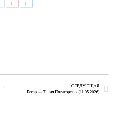
ься
Поделиться
Поделиться
Поделиться
в
в
в
k
Twitter
Pinterest
LinkedIn
СЛЕДУЮЩАЯ
Следующая
Бегар — Тания Пятигорская (11.05.2026)
запись: