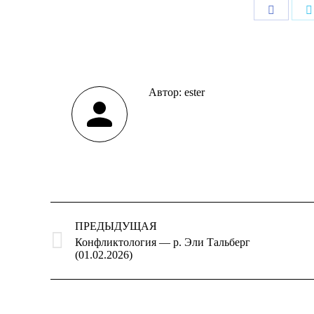
Поделит
в
Faceboo
Автор:
ester
Навигация
по
ПРЕДЫДУЩАЯ
записям
Конфликтология — р. Эли Тальберг
Предыдущая
(01.02.2026)
запись: