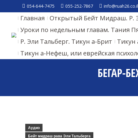
054-644-7475
055-252-7867
info@ruah26.co.il
Главная
Открытый Бейт Мидраш. Р. 
Уроки по недельным главам. Тания П
Р. Эли Тальберг. Тикун а-Брит
Тикун 
Тикун а-Нефеш, или еврейская психол
БЕГАР-БЕ
Аудио
Бейт мидраш рава Эли Тальберга