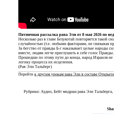
Пятничная рассылка рава Эли от 8 мая 2026 по не
Несколько раз в главе Бехукотай повторяется такой сю
случайностью (т.е. любыми факторами, не связывая пр
За бегство от правды Б-г наказывает целые народы сил
вместе, людям легче приглушить в себе голос Правды.
Прошедши по этому пути до конца, народ Израиля не 
логику процесса их исцеления.
(Рав Эли Тальберг)
Перейти
к другим урокам рава Эли в составе Открыт
Рубрики:
Аудио
,
Бейт мидраш рава Эли Тальберга
,
Shar