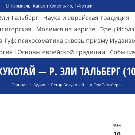
Кармиэль, Каньон Кикар а-Ир, 1-й этаж
Эли Тальберг
Наука и еврейская традиция
ятигорская
Молимся на иврите
Эрец Исраэ
а-Гуф: психосоматика сквозь призму Иудаиз
огия
Основы еврейской традиции
Событи
ХУКОТАЙ — Р. ЭЛИ ТАЛЬБЕРГ (10
Вы здесь:
Главная
Аудио
Бегар-Бехукотай — р. Эли Тальберг…
Май
10