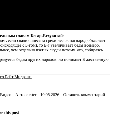
дельным главам Бегар-Бехукотай
:
жет: если свалившиеся за грехи несчастья народ объясняет
оисходящее с Б-гом), то Б-г увеличивает беды всемеро.
ьнее, чем отдельно взятых людей потому, что, собираясь
радуется бедам других народов, но понимает Б-жественную
ого Бейт Мидраша
Видео
Автор:
ester
10.05.2026
Оставить комментарий
e this post