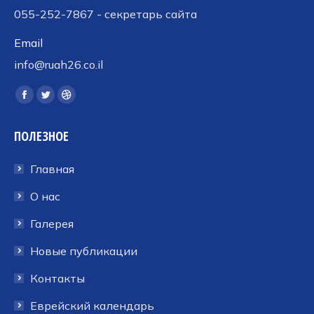
055-252-7867 - секретарь сайта
Email
info@ruah26.co.il
Ищите нас:
Страница
Страница
Страница
Facebook
Twitter
Dribbble
ПОЛЕЗНОЕ
открывается
открывается
открывается
в
в
в
Главная
новом
новом
новом
окне
окне
окне
О нас
Галерея
Новые публикации
Контакты
Еврейский календарь