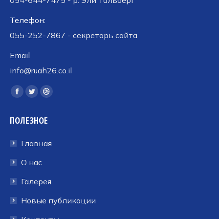
054-644-7475 - р. Эли Тальберг
Телефон:
055-252-7867 - секретарь сайта
Email
info@ruah26.co.il
Ищите нас:
Страница
Страница
Страница
Facebook
Twitter
Dribbble
ПОЛЕЗНОЕ
открывается
открывается
открывается
в
в
в
Главная
новом
новом
новом
окне
окне
окне
О нас
Галерея
Новые публикации