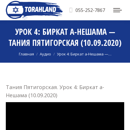
055-252-7867
УРОК 4: БИРКАТ А-НЕШАМА —
ТАНИЯ ПЯТИГОРСКАЯ (10.09.2020)
Вы здесь:
Главная
Аудио
Урок 4: Биркат а-Нешама —…
Тания Пятигорская. Урок 4: Биркат а-
Нешама (10.09.2020)