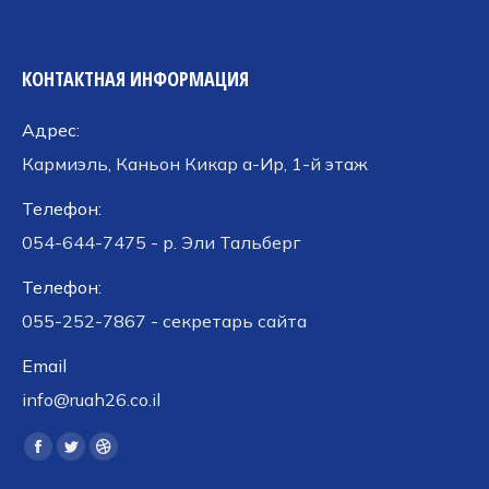
КОНТАКТНАЯ ИНФОРМАЦИЯ
Адрес:
Кармиэль, Каньон Кикар а-Ир, 1-й этаж
Телефон:
054-644-7475 - р. Эли Тальберг
Телефон:
055-252-7867 - секретарь сайта
Email
info@ruah26.co.il
Ищите нас:
Страница
Страница
Страница
Facebook
Twitter
Dribbble