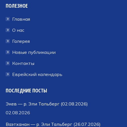
ПОЛЕЗНОЕ
открывается
открывается
открывается
в
в
в
Главная
новом
новом
новом
окне
окне
окне
О нас
Галерея
Новые публикации
Контакты
Еврейский календарь
ПОСЛЕДНИЕ ПОСТЫ
Экев — р. Эли Тальберг (02.08.2026)
02.08.2026
Ваэтханан — р. Эли Тальберг (26.07.2026)