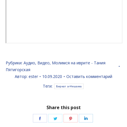
Рубрики:
Аудио
,
Видео
,
Молимся на иврите - Тания
Пятигорская
Автор:
ester
10.09.2020
Оставить комментарий
Теги:
Биркат а-Нешама
Share this post
Поделиться
Поделиться
Поделиться
Поделиться
в
в
в
в