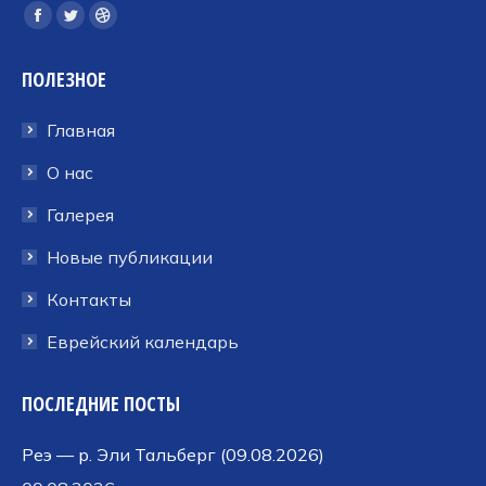
Ищите нас:
Страница
Страница
Страница
Facebook
Twitter
Dribbble
ПОЛЕЗНОЕ
открывается
открывается
открывается
в
в
в
Главная
новом
новом
новом
окне
окне
окне
О нас
Галерея
Новые публикации
Контакты
Еврейский календарь
ПОСЛЕДНИЕ ПОСТЫ
Реэ — р. Эли Тальберг (09.08.2026)