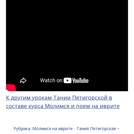
К другим урокам Тании Пятигорской в
составе курса Молимся и поем на иврите
Рубрика:
Молимся на иврите - Тания Пятигорская