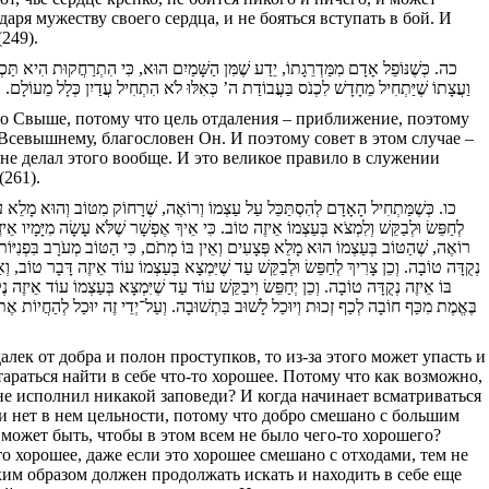
аря мужеству своего сердца, и не бояться вступать в бой. И
249).
כה. כְּשֶׁנּוֹפֵל אָדָם מִמַּדְרֵגָתוֹ, יֵדַע שֶׁמִּן הַשָּׁמַיִם הוּא, כִּי הִתְרַחֲקוּת הִיא תַּכְ.
וַעֲצָתוֹ שֶׁיַּתְחִיל מֵחָדָשׁ לִכְנֹס בַּעֲבוֹדַת ה’ כְּאִלּוּ לֹא הִתְחִיל עֲדַיִן כְּלָל מֵעוֹלָם.)
 это Свыше, потому что цель отдаления – приближение, поэтому
Всевышнему, благословен Он. И поэтому совет в этом случае –
не делал этого вообще. И это великое правило в служении
261).
כו. כְּשֶׁמַּתְחִיל הָאָדָם לְהִסְתַּכֵּל עַל עַצְמוֹ וְרוֹאֶה, שֶׁרָחוֹק מִטּוֹב וְהוּא מָלֵא עֲווֹנ
לְחַפֵּשׂ וּלְבַקֵּשׁ וְלִמְצֹא בְּעַצְמוֹ אֵיזֶה טוֹב. כִּי אֵיךְ אֶפְשָׁר שֶׁלֹּא עָשָׂה מִיָּמָיו אֵ
רוֹאֶה, שֶׁהַטּוֹב בְּעַצְמוֹ הוּא מָלֵא פְּצָעִים וְאֵין בּוֹ מְתֹם, כִּי הַטּוֹב מְעֹרָב בִּפְנִיּוֹ
נְקֻדָּה טוֹבָה. וְכֵן צָרִיךְ לְחַפֵּשׂ וּלְבַקֵּשׁ עַד שֶׁיִּמְצָא בְּעַצְמוֹ עוֹד אֵיזֶה דָּבָר טוֹב, וְ
בּוֹ אֵיזֶה נְקֻדָּה טוֹבָה. וְכֵן יְחַפֵּשׂ וִיבַקֵּשׁ עוֹד עַד שֶׁיִּמְצָא בְּעַצְמוֹ עוֹד אֵיזֶה נ
בֶּאֱמֶת מִכַּף חוֹבָה לְכַף זְכוּת וְיוּכַל לָשׁוּב בִּתְשׁוּבָה. וְעַל־יְדֵי זֶה יוּכַל לְהַחֲיוֹת אֶת 
далек от добра и полон проступков, то из-за этого может упасть и
тараться найти в себе что-то хорошее. Потому что как возможно,
не исполнил никакой заповеди? И когда начинает всматриваться
в и нет в нем цельности, потому что добро смешано с большим
 может быть, чтобы в этом всем не было чего-то хорошего?
о хорошее, даже если это хорошее смешано с отходами, тем не
аким образом должен продолжать искать и находить в себе еще