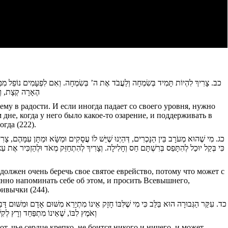
כב. צָרִיךְ לִהְיוֹת תָּמִיד בְּשִׂמְחָה וְלַעֲבֹד אֶת ה’ בְּשִׂמְחָה. וְאִם לִפְעָמִים נוֹפֵל מִמַּדְ
הֶאָרָה קְצָת, וְ)
му в радости. И если иногда падает со своего уровня, нужно
дне, когда у него было какое-то озарение, и поддерживать в
гда (222).
כג. מִי שֶׁהוּא מְעֹרָב בֵּין הַנָּכְרִים, דְּהַיְנוּ שֶׁיֵּשׁ לוֹ עֲסָקִים וּמַשָּׂא וּמַתָּן עִמָּהֶם, צָ
כִּי בְּקַל יוּכַל לְהִתָּפֵס בְּרִשְׁתָּם חַס וְחָלִילָה. וְצָרִיךְ לְהִתְחַזֵּק מְאֹד וּלְהַזְכִּיר אֶת עַצְמ
, должен очень беречь свое святое еврейство, потому что может с
янно напоминать себе об этом, и просить Всевышнего,
ривычки (244).
כד. עִקַּר הַגְּבוּרָה הוּא בַּלֵּב כִּי מִי שֶׁלִּבּוֹ חָזָק אֵינוֹ מִתְיָרֵא מִשּׁוּם אָדָם וּמִשּׁוּם דָ
וְאֹמֶץ לִבּוֹ, שֶׁאֵינוֹ מִתְפַּחֵד וְרָץ ל)
т, чье сердце крепко, не боится никого и ничего, и может