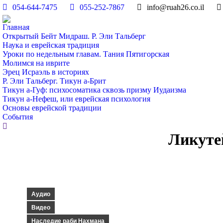
054-644-7475
055-252-7867
info@ruah26.co.il
Главная
Открытый Бейт Мидраш. Р. Эли Тальберг
Наука и еврейская традиция
Уроки по недельным главам. Тания Пятигорская
Молимся на иврите
Эрец Исраэль в историях
Р. Эли Тальберг. Тикун а-Брит
Тикун а-Гуф: психосоматика сквозь призму Иудаизма
Тикун а-Нефеш, или еврейская психология
Основы еврейской традиции
События
Поиск:
Ликутей
Аудио
Видео
Наследие раби Нахмана