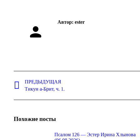
Faceboo
Автор:
ester
Навигация
по
ПРЕДЫДУЩАЯ
Предыдущая
Тикун а-Брит, ч. 1.
записям
запись:
Похожие посты
Псалом 126 — Эстер Ирина Хлынова