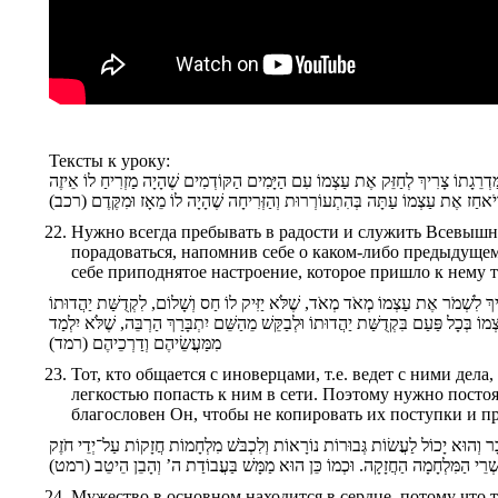
Тексты к уроку:
רֵגָתוֹ צָרִיךְ לְחַזֵּק אֶת עַצְמוֹ עִם הַיָּמִים הַקּוֹדְמִים שֶׁהָיָה מַזְרִיחַ לוֹ אֵיזֶה
יֹאחַז אֶת עַצְמוֹ עַתָּה בְּהִתְעוֹרְרוּת וְהַזְּרִיחָה שֶׁהָיָה לוֹ מֵאָז וּמִקֶּדֶם (רכב
Нужно всегда пребывать в радости и служить Всевышне
порадоваться, напомнив себе о каком-либо предыдущем 
себе приподнятое настроение, которое пришло к нему то
רִיךְ לִשְׁמֹר אֶת עַצְמוֹ מְאֹד מְאֹד, שֶׁלֹּא יַזִּיק לוֹ חַס וְשָׁלוֹם, לִקְדֻשַּׁת יַהֲדוּתוֹ
וֹ בְּכָל פַּעַם בִּקְדֻשַּׁת יַהֲדוּתוֹ וּלְבַקֵּשׁ מֵהַשֵּׁם יִתְבָּרַךְ הַרְבֵּה, שֶׁלֹּא יִלְמַד
מִמַּעֲשֵׂיהֶם וְדַרְכֵיהֶם (רמד)
Тот, кто общается с иноверцами, т.е. ведет с ними дела
легкостью попасть к ним в сети. Поэтому нужно посто
благословен Он, чтобы не копировать их поступки и п
ּבָר וְהוּא יָכוֹל לַעֲשׂוֹת גְּבוּרוֹת נוֹרָאוֹת וְלִכְבֹּשׁ מִלְחָמוֹת חֲזָקוֹת עַל־יְדֵי חֹזֶק
ְקִשְׁרֵי הַמִּלְחָמָה הַחֲזָקָה. וּכְמוֹ כֵּן הוּא מַמָּשׁ בַּעֲבוֹדַת ה’ וְהָבֵן הֵיטֵב (רמט
Мужество в основном находится в сердце, потому что то