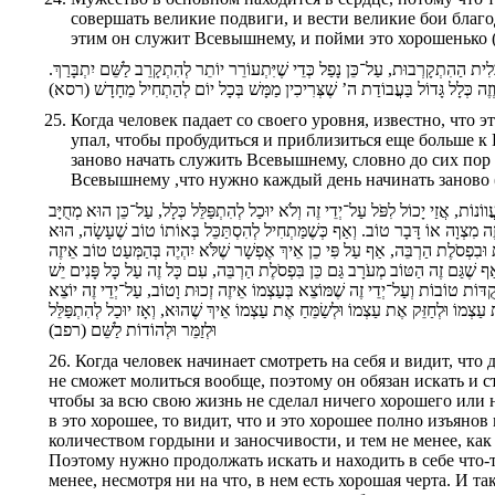
совершать великие подвиги, и вести великие бои благод
этим он служит Всевышнему, и пойми это хорошенько (
לִית הַהִתְקָרְבוּת, עַל־כֵּן נָפַל כְּדֵי שֶׁיִּתְעוֹרֵר יוֹתֵר לְהִתְקָרֵב לַשֵּׁם יִתְבָּרַךְ
 וְזֶה כְּלָל גָּדוֹל בַּעֲבוֹדַת ה’ שֶׁצְּרִיכִין מַמָּשׁ בְּכָל יוֹם לְהַתְחִיל מֵחָדָשׁ (רסא
Когда человек падает со своего уровня, известно, что
упал, чтобы пробудиться и приблизиться еще больше к 
заново начать служить Всевышнему, словно до сих пор 
Всевышнему ,что нужно каждый день начинать заново (
וֹת, אֲזַי יָכוֹל לִפֹּל עַל־יְדֵי זֶה וְלֹא יוּכַל לְהִתְפַּלֵּל כְּלָל, עַל־כֵּן הוּא מְחֻיָּב
יזֶה מִצְוָה אוֹ דָּבָר טוֹב. וְאַף כְּשֶׁמַּתְחִיל לְהִסְתַּכֵּל בְּאוֹתוֹ טוֹב שֶׁעָשָׂה, הוּא
ת וּבִפְסֹלֶת הַרְבֵּה, אַף עַל פִּי כֵן אֵיךְ אֶפְשָׁר שֶׁלֹּא יִהְיֶה בְּהַמְּעַט טוֹב אֵיזֶה
אַף שֶׁגַּם זֶה הַטּוֹב מְעֹרָב גַּם כֵּן בִּפְסֹלֶת הַרְבֵּה, עִם כָּל זֶה עַל כָּל פָּנִים יֵשׁ
ֶקֻדּוֹת טוֹבוֹת וְעַל־יְדֵי זֶה שֶׁמּוֹצֵא בְּעַצְמוֹ אֵיזֶה זְכוּת וָטוֹב, עַל־יְדֵי זֶה יוֹצֵא
עַצְמוֹ וּלְחַזֵּק אֶת עַצְמוֹ וּלְשַׂמֵּחַ אֶת עַצְמוֹ אֵיךְ שֶׁהוּא, וְאָז יוּכַל לְהִתְפַּלֵּל
וּלְזַמֵּר וּלְהוֹדוֹת לַשֵּׁם (רפב)
26. Когда человек начинает смотреть на себя и видит, что 
не сможет молиться вообще, поэтому он обязан искать и с
чтобы за всю свою жизнь не сделал ничего хорошего или 
в это хорошее, то видит, что и это хорошее полно изъяно
количеством гордыни и заносчивости, и тем не менее, как
Поэтому нужно продолжать искать и находить в себе что-т
менее, несмотря ни на что, в нем есть хорошая черта. И т