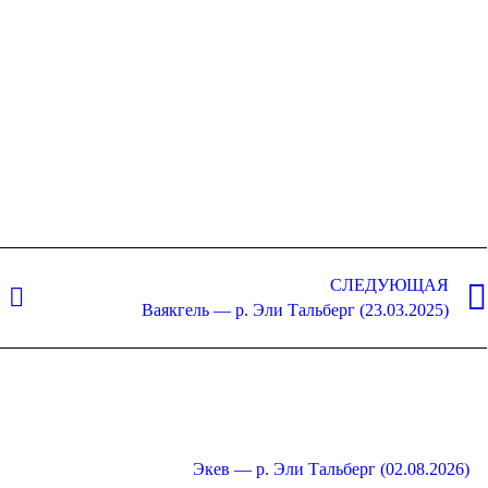
k
Twitter
Pinterest
LinkedIn
СЛЕДУЮЩАЯ
Следующая
Ваякгель — р. Эли Тальберг (23.03.2025)
запись:
Экев — р. Эли Тальберг (02.08.2026)