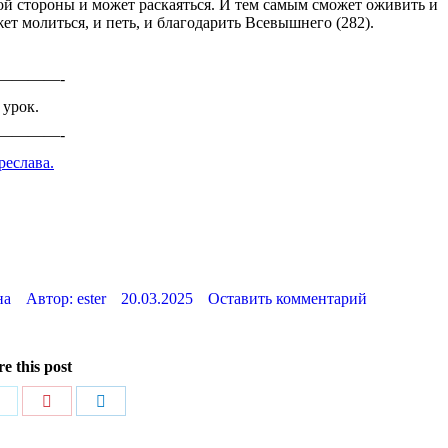
ой стороны и может раскаяться. И тем самым сможет оживить и
жет молиться, и петь, и благодарить Всевышнего (282).
————-
 урок.
————-
реслава.
на
Автор:
ester
20.03.2025
Оставить комментарий
e this post
ься
Поделиться
Поделиться
Поделиться
в
в
в