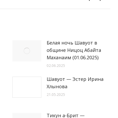
запись:
Белая ночь Шавуот в
общине Ницоц Абайта
Маханаим (01.06.2025)
02.06.2025
Шавуот — Эстер Ирина
Хлынова
21.05.2025
Тикун а-Брит —