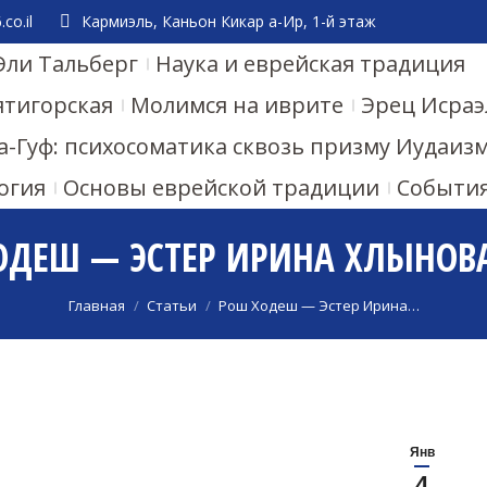
co.il
Кармиэль, Каньон Кикар а-Ир, 1-й этаж
Эли Тальберг
Наука и еврейская традиция
ятигорская
Молимся на иврите
Эрец Исраэ
а-Гуф: психосоматика сквозь призму Иудаиз
огия
Основы еврейской традиции
Событи
ДЕШ — ЭСТЕР ИРИНА ХЛЫНОВА
Вы здесь:
Главная
Статьи
Рош Ходеш — Эстер Ирина…
Янв
4