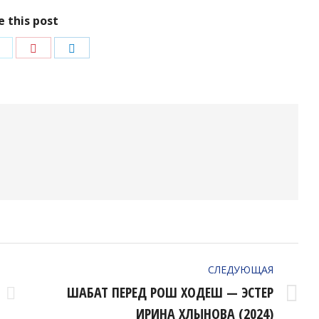
e this post
ться
Поделиться
Поделиться
Поделиться
в
в
в
ok
Twitter
Pinterest
LinkedIn
СЛЕДУЮЩАЯ
ШАБАТ ПЕРЕД РОШ ХОДЕШ — ЭСТЕР
Следующая
ИРИНА ХЛЫНОВА (2024)