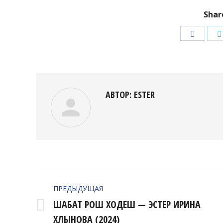
Shar
Подели
в
Facebo
АВТОР:
ESTER
НАВИГАЦИЯ
ПРЕДЫДУЩАЯ
ПО
ШАБАТ РОШ ХОДЕШ — ЭСТЕР ИРИНА
Предыдущая
ЗАПИСЯМ
ХЛЫНОВА (2024)