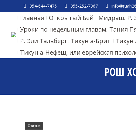
054-644-7475
055-252-7867
info@ruah26.
Главная
Открытый Бейт Мидраш. Р. 
Уроки по недельным главам. Тания П
Р. Эли Тальберг. Тикун а-Брит
Тикун 
Тикун а-Нефеш, или еврейская психол
РОШ ХО
Статьи