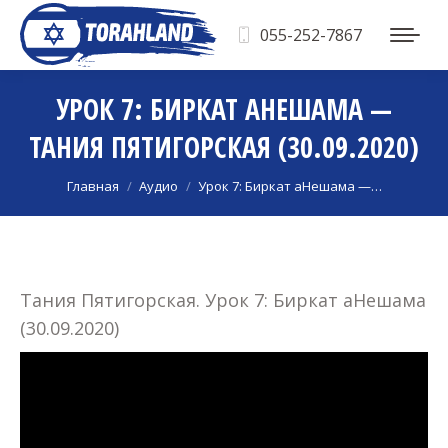
055-252-7867
УРОК 7: БИРКАТ АНЕШАМА —
ТАНИЯ ПЯТИГОРСКАЯ (30.09.2020)
Вы здесь:
Главная
Аудио
Урок 7: Биркат аНешама —…
Тания Пятигорская. Урок 7: Биркат аНешама
(30.09.2020)