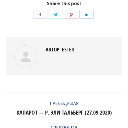
Share this post
Поделиться
Поделиться
Поделиться
Поделиться
в
в
в
в
Facebook
Twitter
Pinterest
LinkedIn
АВТОР:
ESTER
НАВИГАЦИЯ
ПРЕДЫДУЩАЯ
ПО
КАПАРОТ — Р. ЭЛИ ТАЛЬБЕРГ (27.09.2020)
Предыдущая
ЗАПИСЯМ
запись:
СЛЕДУЮЩАЯ