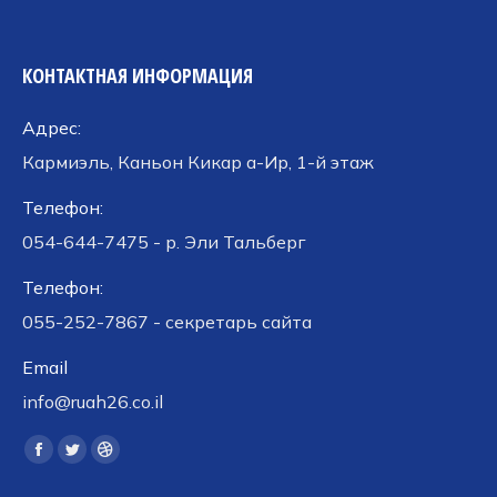
КОНТАКТНАЯ ИНФОРМАЦИЯ
Адрес:
Кармиэль, Каньон Кикар а-Ир, 1-й этаж
Телефон:
054-644-7475 - р. Эли Тальберг
Телефон:
055-252-7867 - секретарь сайта
Email
info@ruah26.co.il
Ищите нас:
Страница
Страница
Страница
Facebook
Twitter
Dribbble