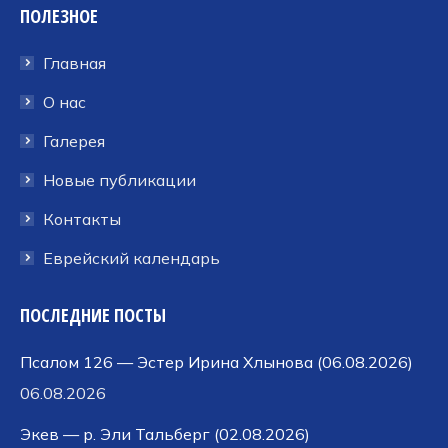
ПОЛЕЗНОЕ
открывается
открывается
открывается
в
в
в
Главная
новом
новом
новом
окне
окне
окне
О нас
Галерея
Новые публикации
Контакты
Еврейский календарь
ПОСЛЕДНИЕ ПОСТЫ
Псалом 126 — Эстер Ирина Хлынова (06.08.2026)
06.08.2026
Экев — р. Эли Тальберг (02.08.2026)