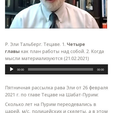
Р. Эли Тальберг. Тецаве. 1.
Четыре
главы
как план работы над собой. 2. Когда
мысли материализуются (21.02.2021)
Аудиоплеер
00:00
00:00
Пятничная рассылка рава Эли от 26 февраля
2021 г. по главе Тецаве на Шабат-Пурим:
Сколько лет на Пурим переодевались в
царей, м/с, полицейских и скелеты, а в этом