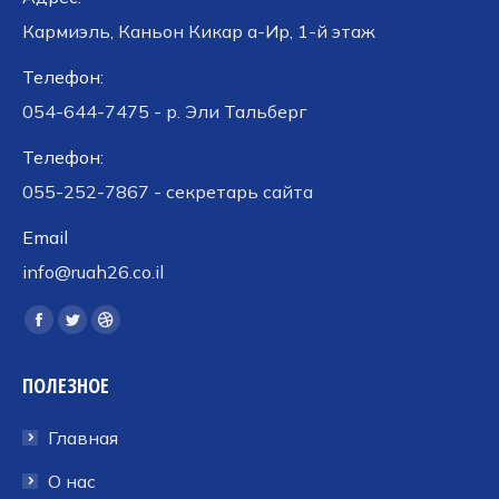
Кармиэль, Каньон Кикар а-Ир, 1-й этаж
Телефон:
054-644-7475 - р. Эли Тальберг
Телефон:
055-252-7867 - секретарь сайта
Email
info@ruah26.co.il
Ищите нас:
Страница
Страница
Страница
Facebook
Twitter
Dribbble
ПОЛЕЗНОЕ
открывается
открывается
открывается
в
в
в
Главная
новом
новом
новом
окне
окне
окне
О нас