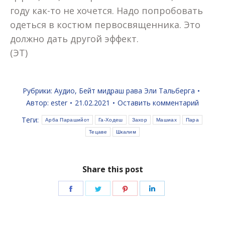
году как-то не хочется. Надо попробовать
одеться в костюм первосвященника. Это
должно дать другой эффект.
(ЭТ)
Рубрики:
Аудио
,
Бейт мидраш рава Эли Тальберга
Автор:
ester
21.02.2021
Оставить комментарий
Теги:
Арба Парашийот
Га-Ходеш
Захор
Машиах
Пара
Тецаве
Шкалим
Share this post
Поделиться
Поделиться
Поделиться
Поделиться
в
в
в
в
Facebook
Twitter
Pinterest
LinkedIn