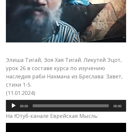
Элиша Тигай, Зоя Хая Тигай. Ликутей Эцот,
урок 26 в составе курса по изучению
наследия раби Нахмана из Бреслава: Завет,
стихи 1-5.
(11.01.2024)
Аудиоплеер
00:00
00:00
На Ютуб-канале Еврейская Мысль: