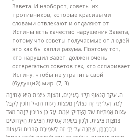
Завета. И наоборот, советы их
противников, которые красивыми
словами отвлекают и отдаляют от
Истины есть качество нарушения Завета,
потому что советы получаемые от людей
это как бы капли разума. Поэтому тот,
кто нарушил Завет, должен очень
остерегаться советов тех, кто оспаривает
Истину, чтобы не утратить свой
(будущий) мир. (7, 3)
ה. עִקַּר הַנִּאוּף תָּלוּי בָּעֵינַים, וּמִצְוַת צִיצִית הִיא שְׁמִירָה
לָזֶה. וְעַל־יְדֵי זֶה נִצּוֹלִין מֵעֵצוֹת רָעוֹת הַנַּ»ל וְזוֹכִין לְקַבֵּל
עֵצוֹת אֲמִתִּיּוֹת שֶׁל הַצַּדִּיקֵי אֱמֶת. עַל־כֵּן צְרִיכִין לִזָּהֵר מְאֹד
בְּמִצְוַת צִיצִית, וּלְכַוֵּן בִּשְׁעַת עֲטִיפַת הַצִּיצִית הַקְּדוֹשִׁים
וּבְבִרְכָתָן, שֶׁיִּזְכֶּה עַל־יְדֵי זֶה לִשְׁמִירַת הַבְּרִית וּלְעֵצוֹת