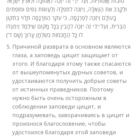
טוֹבוֹת וַאֲמִתִּיּוֹת, וְעַל־יְדֵי זֶה יִזְכֶּה לֶאֱמוּנָה וּלְאֶרֶץ יִשְׂרָאֵל
וּלְקָרֵב אֶת הַגְּאֻלָּה, וְיִזְכֶּה לִתְפִלָּה וְלַעֲשׂוֹת נִסִּים וּמוֹפְתִים
בָּעוֹלָם וְיִזְכֶּה לְפַרְנָסָה, כִּי עִקַּר הַפַּרְנָסָה תָּלוּי בְּתִקּוּן
הַבְּרִית, וְעַל־יְדֵי זֶה יִזְכֶּה לְהָבִין בְּכָל מָקוֹם שֶׁיִּלְמַד וְיִתְגַּלּוּ
לוֹ כָּל הַחָכְמוֹת כְּשֻׁלְחָן עָרוּךְ (שָׁם ד’)
Причиной разврата в основном являются
глаза, а заповедь цицит защищает от
этого. И благодаря этому также спасаются
от вышеупомянутых дурных советов, и
удостаиваются получить добрые советы
от истинных праведников. Поэтому
нужно быть очень осторожным в
соблюдении заповеди цицит, и
подразумевать, заворачиваясь в цицит и
произнося благословение, чтобы
удостоился благодаря этой заповеди