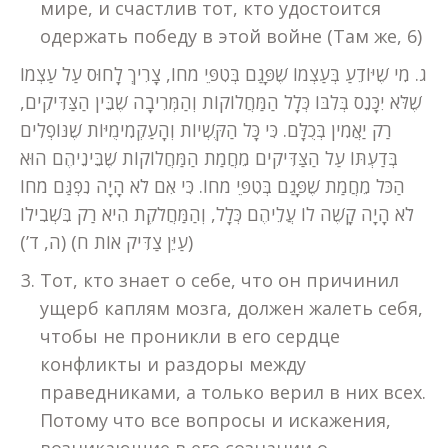
мире, и счастлив тот, кто удостоится
одержать победу в этой войне (Там же, 6)
ג. מִי שֶׁיּוֹדֵעַ בְּעַצְמוֹ שֶׁפָּגַם בְּטִפֵּי מֹחוֹ, צָרִיךְ לָחוּס עַל עַצְמוֹ
שֶׁלֹּא יִכָּנֵס בְּלִבּוֹ כְּלָל הַמַּחֲלוֹקוֹת וְהַמְּרִיבָה שֶׁבֵּין הַצַּדִּיקִים,
רַק יַאֲמִין בְּכֻלָּם. כִּי כָּל הַקֻּשְׁיוֹת וְהָעַקְמִימֻיּוֹת שֶׁנּוֹפְלִים
בְּדַעְתּוֹ עַל הַצַּדִּיקִים מֵחֲמַת הַמַּחֲלוֹקוֹת שֶׁבֵּינֵיהֶם הוּא
הַכֹּל מֵחֲמַת שֶׁפָּגַם בְּטִפֵּי מֹחוֹ. כִּי אִם לֹא הָיָה נִפְגַּם מֹחוֹ
לֹא הָיָה קָשֶׁה לוֹ עֲלֵיהֶם כְּלָל, וְהַמַּחֲלֹקֶת הִיא רַק בִּשְׁבִילוֹ
(עַיֵּן צַדִּיק אוֹת ח) (ה, ד’)
Тот, кто знает о себе, что он причинил
ущерб каплям мозга, должен жалеть себя,
чтобы не проникли в его сердце
конфликты и раздоры между
праведниками, а только верил в них всех.
Потому что все вопросы и искажения,