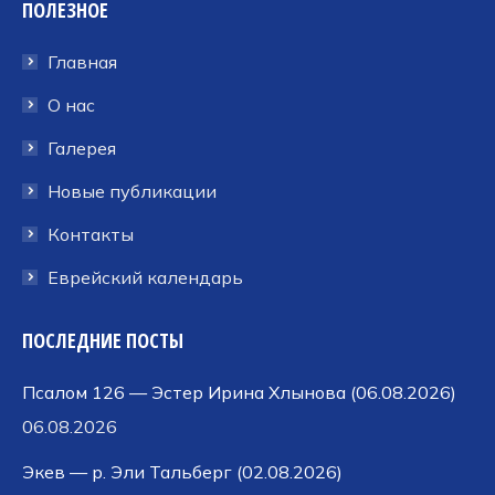
ПОЛЕЗНОЕ
открывается
открывается
открывается
в
в
в
Главная
новом
новом
новом
окне
окне
окне
О нас
Галерея
Новые публикации
Контакты
Еврейский календарь
ПОСЛЕДНИЕ ПОСТЫ
Псалом 126 — Эстер Ирина Хлынова (06.08.2026)
06.08.2026
Экев — р. Эли Тальберг (02.08.2026)