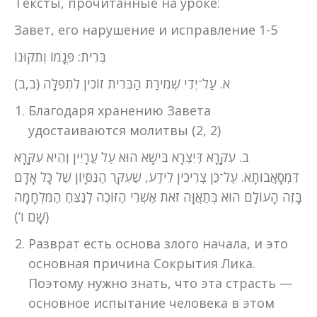
Тексты, прочитанные на уроке:
Завет, его нарушение и исправление 1-5
בְּרִית: פְּגָמוֹ וְתִקּוּנוֹ
א. עַל־יְדֵי שְׁמִירַת הַבְּרִית זוֹכִין לִתְפִלָּה (ב,ב)
Благодаря хранению Завета
удостаиваются молитвы (2, 2)
ב. עִקָּרָא דְּיִצְרָא בִּישָׁא הוּא עַל עֲרָיִין וְהִיא עִקָּרָא
דִּמְסָאֲבוּתָא. עַל־כֵּן צְרִיכִין לֵידַע, שֶׁעִקַּר הַנִּסָּיוֹן שֶׁל כָּל אָדָם
בָּזֶה הָעוֹלָם הוּא בְּתַאֲוָה זֹאת אַשְׁרֵי הַזּוֹכֶה לְנַצֵּחַ הַמִּלְחָמָה
(שָׁם ו’)
Разврат есть основа злого начала, и это
основная причина Сокрытия Лика.
Поэтому нужно знать, что эта страсть —
основное испытание человека в этом