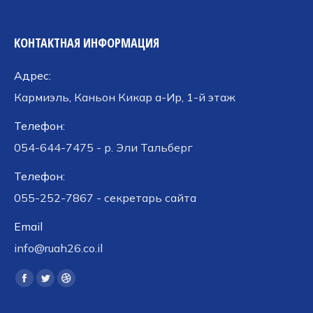
КОНТАКТНАЯ ИНФОРМАЦИЯ
Адрес:
Кармиэль, Каньон Кикар а-Ир, 1-й этаж
Телефон:
054-644-7475 - р. Эли Тальберг
Телефон:
055-252-7867 - секретарь сайта
Email
info@ruah26.co.il
Ищите нас:
Страница
Страница
Страница
Facebook
Twitter
Dribbble