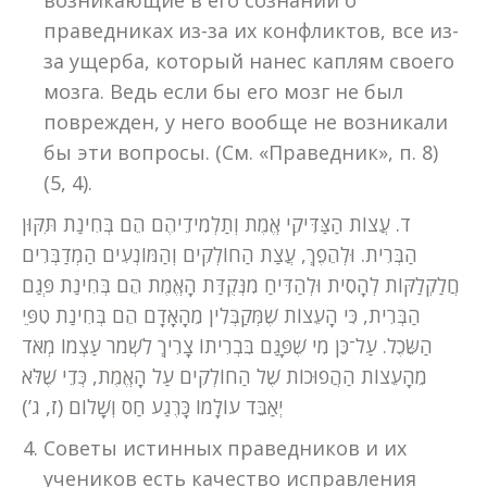
возникающие в его сознании о
праведниках из-за их конфликтов, все из-
за ущерба, который нанес каплям своего
мозга. Ведь если бы его мозг не был
поврежден, у него вообще не возникали
бы эти вопросы. (См. «Праведник», п. 8)
(5, 4).
ד. עֲצוֹת הַצַּדִּיקֵי אֱמֶת וְתַלְמִידֵיהֶם הֵם בְּחִינַת תִּקּוּן
הַבְּרִית. וּלְהֵפֶךְ, עֲצַת הַחוֹלְקִים וְהַמּוֹנְעִים הַמְדַבְּרִים
חֲלַקְלַקּוֹת לְהָסִית וּלְהַדִּיחַ מִנְּקֻדַּת הָאֱמֶת הֵם בְּחִינַת פְּגַם
הַבְּרִית, כִּי הָעֵצוֹת שֶׁמְּקַבְּלִין מֵהָאָדָם הֵם בְּחִינַת טִפֵּי
הַשֵּׂכֶל. עַל־כֵּן מִי שֶׁפָּגַם בִּבְרִיתוֹ צָרִיךְ לִשְׁמֹר עַצְמוֹ מְאֹד
מֵהָעֵצוֹת הַהֲפוּכוֹת שֶׁל הַחוֹלְקִים עַל הָאֱמֶת, כְּדֵי שֶׁלֹּא
יְאַבֵּד עוֹלָמוֹ כָּרֶגַע חַס וְשָׁלוֹם (ז, ג’)
Советы истинных праведников и их
учеников есть качество исправления