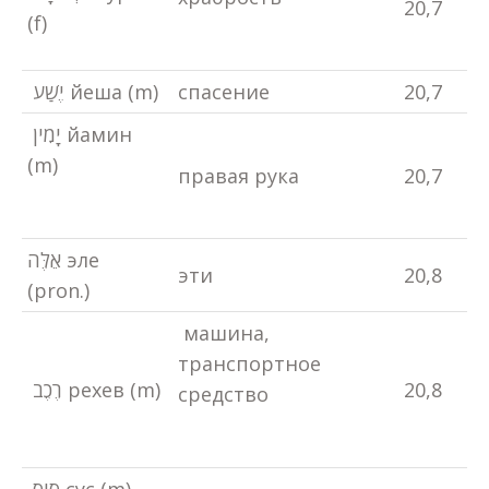
20,7
(f)
יֶשַׁע йеша (m)
спасение
20,7
יָמִין йамин
(m)
правая рука
20,7
אֵלֶּה эле
эти
20,8
(pron.)
машина,
транспортное
רֶכֶב рехев (m)
20,8
средство