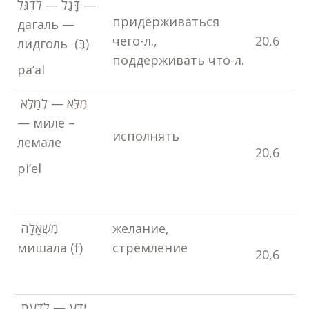
דָּגַל — לִדְגֹּל —
придерживаться
дагаль —
чего-л.,
20,6
лидголь (בְּ)
поддерживать что-л.
pa’al
מִלֵּא — לְמַלֵּא
— миле –
исполнять
лемале
20,6
pi’el
מִשְׁאָלָה
желание,
мишала (f)
стремление
20,6
יָדַע — לָדַעַת