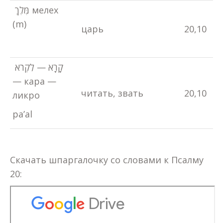
מֶּלֶךְ мелех
(m)
царь
20,10
קָרָא — לִקְרֹא
— кара —
читать, звать
20,10
ликро
pa’al
Скачать шпаргалочку со словами к Псалму
20: