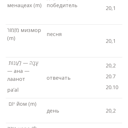
менацеах (m)
победитель
20,1
מִזְמוֹר мизмор
песня
(m)
20,1
עָנָה — לַעֲנוֹת
20,2
— ана —
20.7
отвечать
лаанот
20.10
pa’al
יוֹם йом (m)
день
20,2