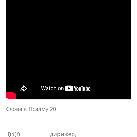
Слова к Псалму 20
מְנַצֵּחַ
дирижер,