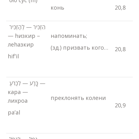
סוּס сус (m)
конь
20,8
הִזְכִּיר — לְהַזְכִּיר
— hизкир –
напоминать;
леhазкир
(зд.) призвать кого…
20,8
hif’il
כָּרַע — לִכְרֹעַ —
кара —
преклонять колени
лихроа
20,9
pa’al