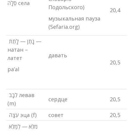
סֶלָה села
Подольского)
20,4
музыкальная пауза
(Sefaria.org)
נָתַן — לָתֵת —
натан –
давать
латет
20,5
pa’al
לֵבָב левав
сердце
20,5
(m)
עֵצָה эца (f)
совет
20,5
מִלֵּא — לְמַלֵּא