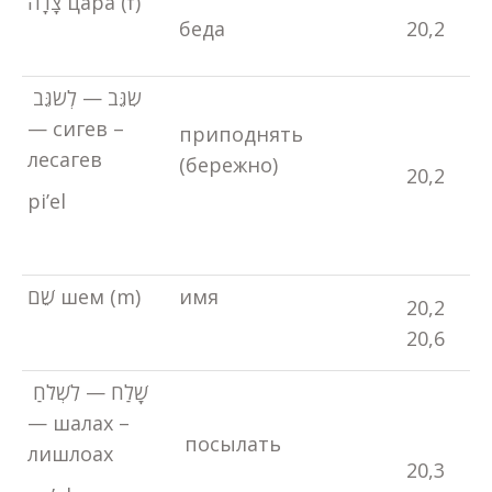
צָרָה цара (f)
беда
20,2
שִׂגֵּב — לְשׂגֵּב
— сигев –
приподнять
лесагев
(бережно)
20,2
pi’el
שֵׁם шем (m)
имя
20,2
20,6
שָׁלַח — לִשְׁלֹחַ
— шалах –
посылать
лишлоах
20,3