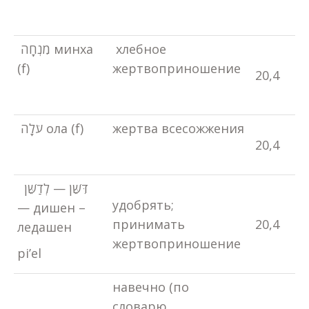
מִנְחָה минха
хлебное
(f)
жертвоприношение
20,4
עֹלָה ола (f)
жертва всесожжения
20,4
דִּשֵּׁן — לְדַשֵּׁן
удобрять;
— дишен –
принимать
20,4
ледашен
жертвоприношение
pi’el
навечно (по
словарю