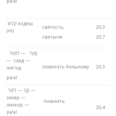
pa’al
קֹדֶשׁ кодеш
святость,
20,3
(m)
святыня
20,7
סָעַד — לִסְעֹד
— саад —
помогать больному
20,3
лис’од
pa’al
זָכַר — לִזְכֹּר —
захар —
помнить
лизкор —
20,4
pa’al