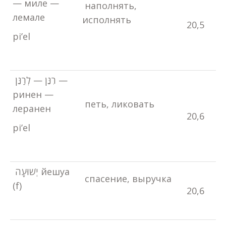
— миле —
наполнять,
лемале
исполнять
20,5
pi’el
רִנֵּן — לְרַנֵּן —
ринен —
петь, ликовать
леранен
20,6
pi’el
יְשׁוּעָה йешуа
спасение, выручка
(f)
20,6