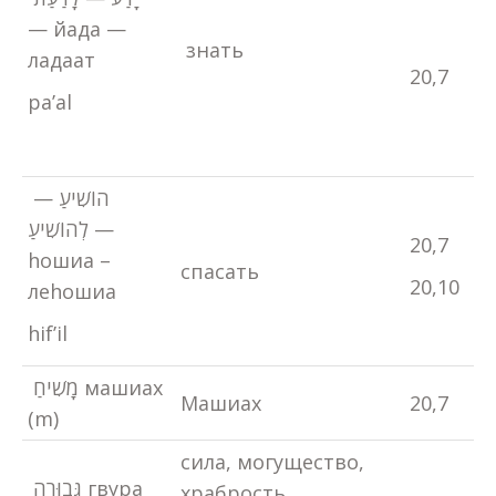
— йада —
знать
ладаат
20,7
pa’al
הוֹשִׁיעַ —
לְהוֹשִׁיעַ —
20,7
hошиа –
спасать
20,10
леhошиа
hif’il
מָשִׁיחַ машиах
Машиах
20,7
(m)
сила, могущество,
גְּבוּרָה гвура
храбрость