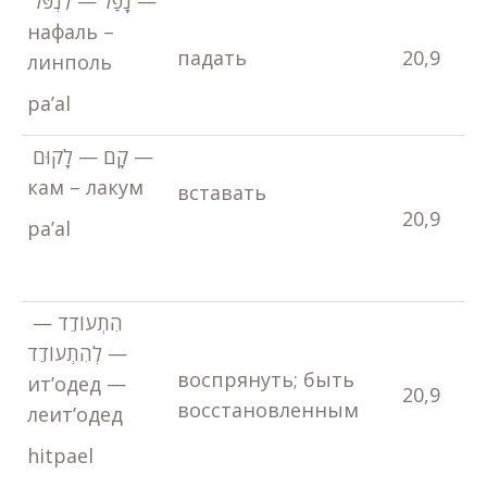
נָפַל — לִנְפֹּל —
нафаль –
падать
20,9
линполь
pa’al
קָם — לָקוּם —
кам – лакум
вставать
20,9
pa’al
הִתְעוֹדֵד —
לְהִתְעוֹדֵד —
воспрянуть; быть
ит’одед —
20,9
восстановленным
леит’одед
hitpael