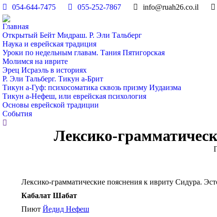
054-644-7475
055-252-7867
info@ruah26.co.il
Главная
Открытый Бейт Мидраш. Р. Эли Тальберг
Наука и еврейская традиция
Уроки по недельным главам. Тания Пятигорская
Молимся на иврите
Эрец Исраэль в историях
Р. Эли Тальберг. Тикун а-Брит
Тикун а-Гуф: психосоматика сквозь призму Иудаизма
Тикун а-Нефеш, или еврейская психология
Основы еврейской традиции
События
Поиск:
Лексико-грамматическ
В
Лексико-грамматические пояснения к ивриту Сидура. Эс
Кабалат Шабат
Пиют
Йедид Нефеш