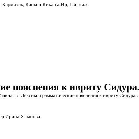
Кармиэль, Каньон Кикар а-Ир, 1-й этаж
ие пояснения к ивриту Сидура
ы здесь:
Главная
Лексико-грамматические пояснения к ивриту Сидура.
тер Ирина Хлынова