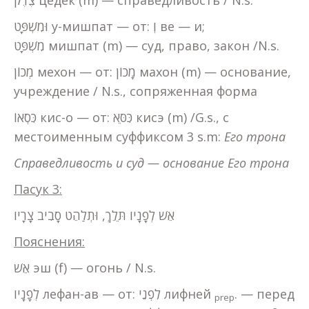
צֶדֶק цедек (m) — справедливость / N.s.
וּמִשְׁפָּט у-мишпат — от: וְ ве — и;
מִשְׁפָּט мишпат (m) — суд, право, закон /N.s.
מְכוֹן мехон — от: מָכוֹן махон (m) — основание,
учреждение / N.s., сопряженная форма
כִּסְאוֹ кис-о — от: כִּסֵּא кисэ (m) /G.s., с
местоименным суффиксом 3 s.m:
Его трона
Справедливость и суд — основание Его трона
Пасук 3:
אֵשׁ לְפָנָיו תֵּלֵךְ, וּתְלַהֵט סָבִיב צָרָיו
Пояснения:
אֵשׁ эш (f) — огонь / N.s.
לְפָנָיו лефан-ав — от: לִפְנֵי лифней
. — перед
prep