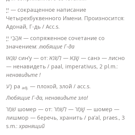
יְיָ — сокращенное написание
Четырехбуквенного Имени. Произносится:
Адонай, Г-дь / Acc.s.
אֹהֲבֵי יְיָ — сопряженное сочетание со
значением:
любящие Г-да
שִׂנְאוּ син’у — от: שָׂנֵא — לִשְׂנֹא — санэ — лисно
— ненавидеть / paal, imperativus, 2 pl.m.:
ненавидьте !
רָע ра
— плохой, злой / acc.s.
adj
.
Любящие Г-да, ненавидьте зло!
שֹׁמֵר шомер — от: שָׁמַר — לִשְׁמֹר — шомер —
лишмор — беречь, хранить / pa’al, praes., 3
s.m.:
хранящий