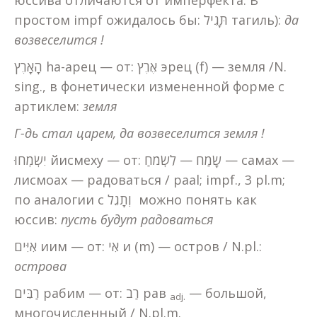
юссива отличаются от имперфекта. В
простом impf ожидалось бы: תָּגִיל тагиль):
да
возвеселится !
הָאָרֶץ hа-арец — от: אֶרֶץ эрец (f) — земля /N.
sing., в фонетически измененной форме с
артиклем:
земля
Г-дь стал царем, да возвеселится земля !
יִשְׂמְחוּ йисмеху — от: שָׂמַח — לִשְׂמֹחַ — самах —
лисмоах — радоваться / paal; impf., 3 pl.m;
по аналогии с וְתָגֵל можно понять как
юссив:
пусть будут радоваться
אִיִּים иим — от: אִי и (m) — остров / N.pl.:
острова
רַבִּים рабим — от: רַב рав
— большой,
adj
.
многочисленный / N.pl.m.