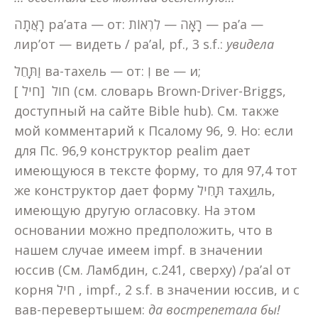
רָאֲתָה ра’ата — от: רָאָה — לִרְאוֹת — ра’а —
лир’от — видеть / pa’al, pf., 3 s.f.:
увидела
וַתָּחֵל ва-тахель — от: וְ ве — и;
חול [חיל ] (см. словарь Brown-Driver-Briggs,
доступный на сайте Bible hub). См. также
мой комментарий к Псалому 96, 9. Но: если
для Пс. 96,9 конструктор pealim дает
имеющуюся в тексте форму, то для 97,4 тот
же конструктор дает форму תָּחִיל тах
и
ль,
имеющую другую огласовку. На этом
основании можно предположить, что в
нашем случае имеем impf. в значении
юссив (См. Ламбдин, с.241, сверху) /pa’al от
корня חיל , impf., 2 s.f. в значении юссив, и с
вав-перевертышем:
да вострепетала бы!