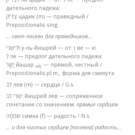
дательного падежа;
צַדִּיק цадик (m) — праведный /
Prepositionalis sing.
…
свет
посеян
для
праведников
…
וּלְיִשְׁרֵי у-ль-йишрей — от: וְ ве — и;
לְ ле — предлог дательного падежа;
יָשָׁר йашар
— прямой, честный /
adj.
Prepositionalis.pl.m., форма для смихута
לֵב лев (m) — сердце / G.s.
יִשְׁרֵי לֵב йишрей лев — сопряженное
сочетание со значением:
прямые
сердцем
שִׂמְחָה симха (f) — радость / N.s.
… и для чистых сердцем [посеяна] радость…