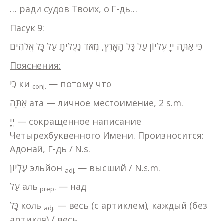
… ради судов Твоих, о Г-дь…
Пасук
9:
כִּי אַתָּה יְיָ עֶלְיוֹן עַל כָּל הָאָרֶץ, מְאֹד נַעֲלֵיתָ עַל כָּל אֱלֹהִים
Пояснения:
כִּי ки
— потому что
conj.
אַתָּה ата — личное местоимение, 2 s.m.
יְיָ — сокращенное написание
Четырехбуквенного Имени. Произносится:
Адонай, Г-дь / N.s.
עֶלְיוֹן эльйон
— высший / N.s.m.
adj.
עַל аль
. — над
prep
כָּל коль
— весь (с артиклем), каждый (без
adj.
артикля) / весь