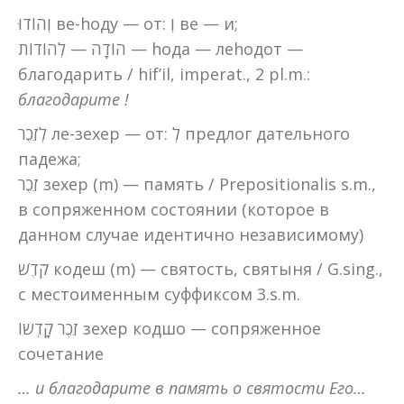
וְהוֹדוּ ве-hоду — от: וְ ве — и;
הוֹדָה — לְהוֹדוֹת — hода — леhодот —
благодарить / hif’il, imperat., 2 pl.m.:
благодарите !
לְזֵכֶר ле-зехер — от: לְ предлог дательного
падежа;
זֵכֶר зехер (m) — память / Prepositionalis s.m.,
в сопряженном состоянии (которое в
данном случае идентично независимому)
קֹדֶשׁ кодеш (m) — святость, святыня / G.sing.,
с местоименным суффиксом 3.s.m.
זֵכֶר קָדְשוֹ зехер кодшо — сопряженное
сочетание
… и благодарите в память о святости Его…