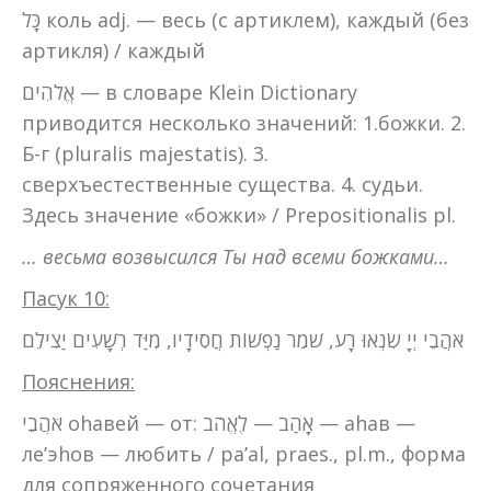
כָּל коль adj. — весь (с артиклем), каждый (без
артикля) / каждый
אֱלֹהִים — в словаре Klein Dictionary
приводится несколько значений: 1.божки. 2.
Б-г (pluralis majestatis). 3.
сверхъестественные существа. 4. судьи.
Здесь значение «божки» / Prepositionalis pl.
… весьма возвысился Ты над всеми божками…
Пасук 10:
אֹהֲבֵי יְיָ שִׂנְאוּ רָע, שֹׁמֵר נַפְשׁוֹת חֲסִידָיו, מִיַּד רְשָׁעִים יַצִילֵם
Пояснения:
אֹהֲבֵי оhавей — от: אָהַב — לֶאֱהֹב — аhав —
ле’эhов — любить / pa’al, praes., pl.m., форма
для сопряженного сочетания