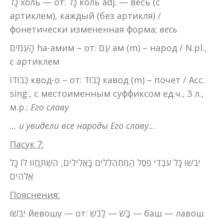
כָל холь — от: כָּל коль adj. — весь (с
артиклем), каждый (без артикля) /
фонетически измененная форма;
весь
הָעַמִּים ha-амим – от: עַם ам (m) – народ / N.pl.,
с артиклем
כְּבוֹדוֹ квод-о – от: כָּבוֹד кавод (m) – почет / Acc.
sing., с местоименным суффиксом ед.ч., 3 л.,
м.р.:
Его славу
… и увидели все народы Его славу…
Пасук 7:
יֵבֹשׁוּ כָּל עֹבְדֵי פֶסֶל הַמִּתְהַלְלִים בָּאֱלִילִים, הִשְׁתַּחֲווּ לוֹ כָּל
אֱלֹהִים
Пояснения:
יֵבֹשׁוּ йевошу — от: בָּשׁ — לָבֹשׁ — баш — лавош