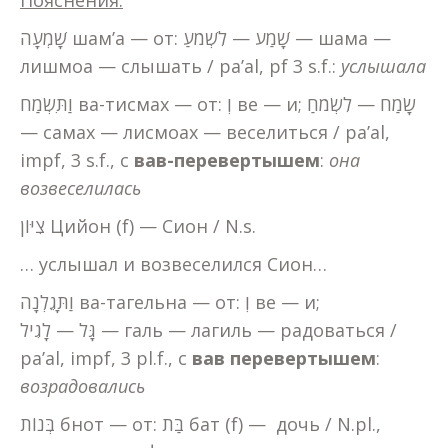
Пояснения:
שָׁמְעָה шам’а — от: שָׁמַע — לִשְׁמֹעַ — шама —
лишмоа — слышать / pa’al, pf 3 s.f.:
услышала
וַתִּשְׂמַח ва-тисмах — от: וְ ве — и; שָׂמַח — לִשְׂמֹחַ
— самах — лисмоах — веселиться / pa’al,
impf, 3 s.f., с
вав-перевертышем
:
она
возвеселилась
צִיּוֹן Цийон (f) — Сион / N.s.
… услышал и возвеселился Сион…
וַתָּגֵלְנָה ва-тагельна — от: וְ ве — и;
גָּל — לָגִיל — галь — лагиль — радоваться /
pa’al, impf, 3 pl.f., с
вав
перевертышем
:
возрадовались
בְּנוֹת бнот — от: בַּת бат (f) — дочь / N.pl.,