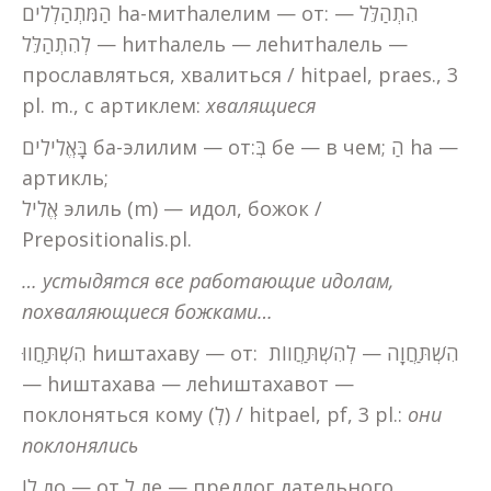
הַמִּתְהַלְלִים hа-митhалелим — от: הִתְהַלֵּל —
לְהִתְהַלֵּל — hитhалель — леhитhалель —
прославляться, хвалиться / hitpael, praes., 3
pl. m., с артиклем:
хвалящиеся
בָּאֱלִילִים ба-элилим — от:בְּ бе — в чем; הַ hа —
артикль;
אֱלִיל элиль (m) — идол, божок /
Prepositionalis.pl.
… устыдятся все работающие идолам,
похваляющиеся божками…
הִשְׁתַּחֲווּ hиштахаву — от: הִשְׁתַּחֲוָה — לְהִשְׁתַּחֲווֹת
— hиштахава — леhиштахавот —
поклоняться кому (לְ) / hitpael, pf, 3 pl.:
они
поклонялись
לוֹ ло — от לְ ле — предлог дательного