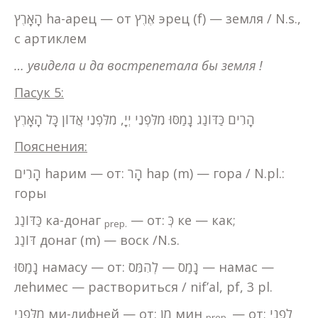
הָאָרֶץ hа-арец — от אֶרֶץ эрец (f) — земля / N.s.,
с артиклем
… увидела и да вострепетала бы земля !
Пасук 5:
הָרִים כַּדּוֹנַג נָמַסּוּ מִלִּפְנֵי יְיָ, מִלִּפְנֵי אֲדוֹן כָּל הָאָרֶץ
Пояснения:
הָרִים hарим — от: הָר hар (m) — гора / N.pl.:
горы
— от: כְּ ке — как;
כַּדּוֹנַג ка-донаг
prep.
דּוֹנַג донаг (m) — воск /N.s.
נָמַסּוּ намасу — от: נָמַס — לְהִמֵּס — намас —
леhимес — раствориться / nif’al, pf, 3 pl.
— от; לִפְנֵי
מִלִּפְנֵי ми-лифней — от: מִן мин
prep.