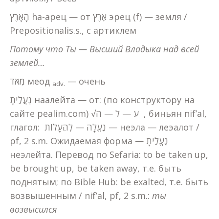
הָאָרֶץ hа-арец — от אֶרֶץ эрец (f) — земля /
Prepositionalis.s., с артиклем
Потому что Ты — Высший Владыка над всей
землей…
מְאֹד меод
— очень
adv
.
נַעֲלֵיתָ наалейта — от: (по конструктору на
сайте pealim.com) √ע — ל — ה , биньян nif’al,
глагол: נֶעֱלָה — לְהֵעָלוֹת — неэла — леэалот /
pf, 2 s.m. Ожидаемая форма — נֶעֱלֵיתָ
неэлейта. Перевод по Sefaria: to be taken up,
be brought up, be taken away, т.е. быть
поднятым; по Bible Hub: be exalted, т.е. быть
возвышенным / nif’al, pf, 2 s.m.:
ты
возвысился