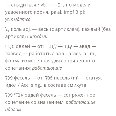
— стыдиться / √ב — ו- ש , по модели
удвоенного корня, pa’al, impf 3 pl:
устыдятся
כָּל коль adj. — весь (с артиклем), каждый (без
артикля) /
каждый
עֹבְדֵי овдей — от: עָבַד — לַעֲבֹד — авад —
лаавод — работать / pa’al, praes. pl. m.,
форма измененная для сопряженного
сочетания:
работающие
פֶסֶל фесель — от: פֶּסֶל песель (m) — статуя,
идол / Acc. sing., в составе смихута
עֹבְדֵי פֶסֶל овдей фесель — сопряженное
сочетание со значением:
работающие
идолам