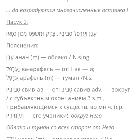
… да возрадуются многочисленные острова !
Пасук 2:
עָנָן וַעֲרָפֶל סְבִיבָיו, צֶדֶק וּמִשְׁפָּט מְכוֹן כִּסְאוֹ
Пояснения:
עָנָן анан (m) — облако / N.sing.
וַעֲרָפֶל ва-арафель — от: וְ ве — и;
עֲרָפֶל арафель (m) — туман /N.s.
סְבִיבָיו свив-ав — от: סָבִיב савив adv. — вокруг
/ с субъектным окончанием 3 s.m.,
прибавляющимся к существ. во мн.ч. (ср.:
תַּלְמִידָיו — его ученики):
вокруг Него
Облако и туман со всех сторон от Него