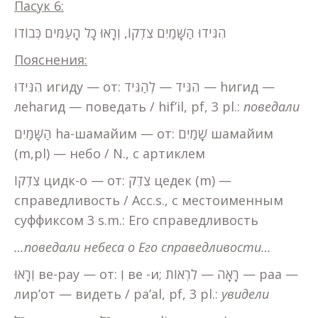
Пасук 6:
הִגִּידוּ הַשָּׁמַיִם צִדְקוֹ, וְרָאוּ כָל הָעַמִּים כְּבוֹדוֹ
Пояснения:
הִגִּידוּ игиду — от: הִגִּיד — לְהַגִּיד — hигид —
леhагид — поведать / hif’il, pf, 3 pl.:
поведали
הַשָּׁמַיִם hа-шамайим — от: שָׁמַיִם шамайим
(m,pl) — небо / N., с артиклем
צִדְקוֹ цидк-о — от: צֶדֶק цедек (m) —
справедливость / Acc.s., с местоименным
суффиксом 3 s.m.: Его справедливость
…поведали небеса о Его справедливости…
וְרָאוּ ве-рау — от: וְ ве -и; רָאָה — לִרְאוֹת — раа —
лир’от — видеть / pa’al, pf, 3 pl.:
увидели