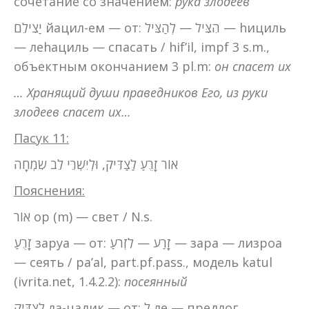
сочетание со значением:
рука злодеев
יַצִילֵם йацил-ем — от: הִצִּיל — לְהַצִּיל — hициль
— леhациль — спасать / hif’il, impf 3 s.m.,
объектным окончанием 3 pl.m:
он спасет их
… Хранящий души праведников Его, из руки
злодеев спасет их…
Пасук 11:
אוֹר זָרֻעַ לַצַדִּיק, וּלְיִשְׁרֵי לֵב שִׂמְחָה
Пояснения:
אוֹר ор (m) — свет / N.s.
זָרֻעַ заруа — от: זָרַע — לִזְרֹעַ — зара — лизроа
— сеять / pa’al, part.pf.pass., модель katul
(ivrita.net, 1.4.2.2):
посеянный
לַצַדִּיק ла-цадик — от: לְ ле — предлог