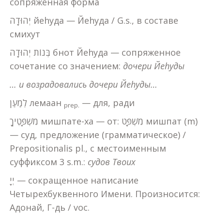
сопряженная форма
יְהוּדָה йеhуда — Йеhуда / G.s., в составе
смихут
בְּנוֹת יְהוּדָה бнот Йеhуда — сопряженное
сочетание со значением:
дочери
Йе
h
уды
…
и
возрадовались
дочери
Йе
h
уды
…
לְמַעַן лемаан
— для, ради
prep.
מִשְׁפָּטֶיךָ мишпате-ха — от: מִשְׁפָּט мишпат (m)
— суд, предложение (грамматическое) /
Prepositionalis pl., с местоименным
суффиксом 3 s.m.:
судов
Твоих
יְיָ — сокращенное написание
Четырехбуквенного Имени. Произносится:
Адонай, Г-дь / voc.