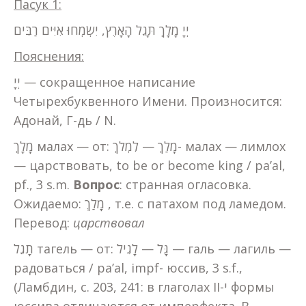
Пасук 1:
יְיָ מָלָךְ תָּגֵל הָאָרֶץ, יִשְׂמְחוּ אִיִּים רַבִּים
Пояснения:
יְיָ — сокращенное написание
Четырехбуквенного Имени. Произносится:
Адонай, Г-дь / N.
מָלָךְ малах — от: מָלַךְ — לִמְלֹךְ- малах — лимлох
— царствовать, to be or become king / pa’al,
pf., 3 s.m.
Вопрос
: странная огласовка.
Ожидаемо: מָלַךְ , т.е. с патахом под ламедом.
Перевод:
царствовал
תָגֵל тагель — от: גָּל — לָגִיל — галь — лагиль —
радоваться / pa’al, impf- юссив, 3 s.f.,
(Ламбдин, с. 203, 241: в глаголах II-י формы