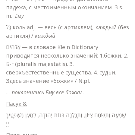
падежа, с местоименным окончанием 3 s.
m.:
Ему
כָּל коль adj. — весь (с артиклем), каждый (без
артикля) /
каждый
אֱלֹהִים — в словаре Klein Dictionary
приводится несколько значений: 1.божки. 2.
Б-г (pluralis majestatis). 3.
сверхъестественные существа. 4. судьи.
Здесь значение «божки» / N.pl.
… поклонились Ему все божки…
Пасук 8:
שָׁמְעָה וַתִּשְׂמַח צִיּוֹן, וַתָּגֵלְנָה בְּנוֹת יְהוּדָה, לְמַעַן מִשְׁפָּטֶיךָ
יְיָ