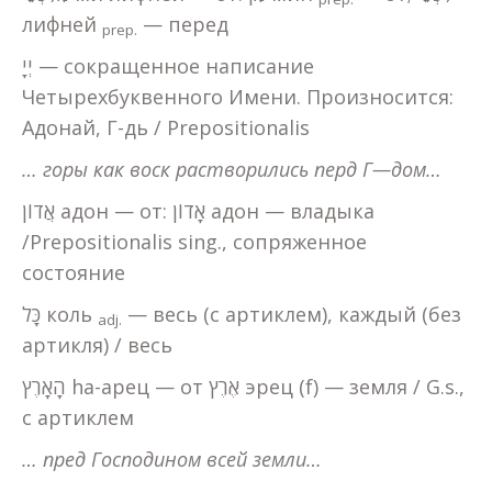
лифней
— перед
prep.
יְיָ — сокращенное написание
Четырехбуквенного Имени. Произносится:
Адонай, Г-дь / Prepositionalis
…
горы
как
воск
растворились
перд
Г
—
дом
…
אֲדוֹן адон — от: אָדוֹן адон — владыка
/Prepositionalis sing., сопряженное
состояние
כָּל коль
— весь (с артиклем), каждый (без
adj.
артикля) / весь
הָאָרֶץ hа-арец — от אֶרֶץ эрец (f) — земля / G.s.,
с артиклем
… пред Господином всей земли…