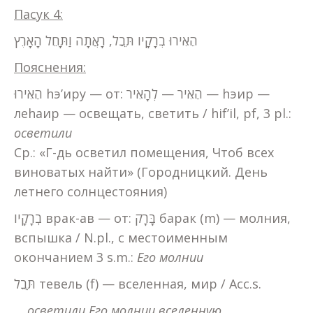
Пасук 4:
הֵאִירוּ בְרָקָיו תֵּבֵל, רָאֲתָה וַתָּחֵל הָאָרֶץ
Пояснения:
הֵאִירוּ hэ’иру — от: הֵאִיר — לְהָאִיר — hэир —
леhаир — освещать, светить / hif’il, pf, 3 pl.:
осветили
Ср.: «Г-дь осветил помещения, Чтоб всех
виноватых найти» (Городницкий. День
летнего солнцестояния)
בְרָקָיו врак-ав — от: בָּרָק барак (m) — молния,
вспышка / N.pl., с местоименным
окончанием 3 s.m.:
Его молнии
תֵּבֵל тевель (f) — вселенная, мир / Acc.s.
… осветили Его молнии вселенную…