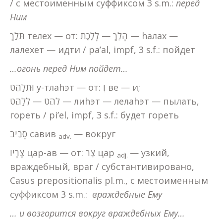
/ с местоименным суффиксом 3 s.m.:
перед
Ним
תֵּלֵךְ телех — от: הָלַךְ — לָלֶכֶת — hалах —
лалехет — идти / pa’al, impf, 3 s.f.: пойдет
…огонь перед Ним пойдет…
וּתְלַהֵט у-тлаhэт — от: וְ ве — и;
לִהֵט — לְלַהֵט — лиhэт — лелаhэт — пылать,
гореть / pi’el, impf, 3 s.f.: будет гореть
סָבִיב савив
— вокруг
adv
.
צָרָיו цар-ав — от: צַר цар
— узкий,
adj
.
враждебный, враг / субстантивировано,
Casus prepositionalis pl.m., с местоименным
суффиксом 3 s.m.:
враждебные Ему
… и возгорится вокруг враждебных Ему…