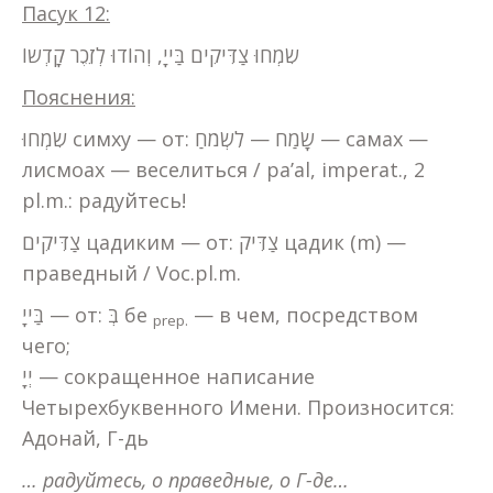
Пасук 12:
שִׂמְחוּ צַדִּיקִים בַּייָ, וְהוֹדוּ לְזֵכֶר קָדְשוֹ
Пояснения:
שִׂמְחוּ симху — от: שָׂמַח — לִשְׂמֹחַ — самах —
лисмоах — веселиться / pa’al, imperat., 2
pl.m.: радуйтесь!
צַדִּיקִים цадиким — от: צַדִּיק цадик (m) —
праведный / Voc.pl.m.
בַּייָ — от: בְּ бе
— в чем, посредством
prep
.
чего;
יְיָ — сокращенное написание
Четырехбуквенного Имени. Произносится:
Адонай, Г-дь
… радуйтесь, о праведные, о Г-де…