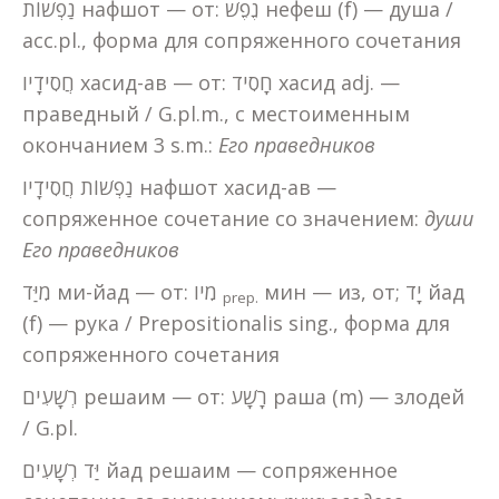
נַפְשׁוֹת нафшот — от: נֶפֶשׁ нефеш (f) — душа /
acc.pl., форма для сопряженного сочетания
חֲסִידָיו хасид-ав — от: חָסִיד хасид adj. —
праведный / G.pl.m., с местоименным
окончанием 3 s.m.:
Его праведников
נַפְשׁוֹת חֲסִידָיו нафшот хасид-ав —
сопряженное сочетание со значением:
души
Его праведников
мин — из, от; יָד йад
מִיַּד ми-йад — от: מִיו
prep
.
(f) — рука / Prepositionalis sing., форма для
сопряженного сочетания
רְשָׁעִים решаим — от: רָשָׁע раша (m) — злодей
/ G.pl.
יַּד רְשָׁעִים йад решаим — сопряженное