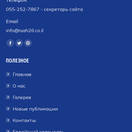
Телефон:
055-252-7867 - секретарь сайта
Email
info@ruah26.co.il
Ищите нас:
Страница
Страница
Страница
Facebook
Twitter
Dribbble
ПОЛЕЗНОЕ
открывается
открывается
открывается
в
в
в
Главная
новом
новом
новом
окне
окне
окне
О нас
Галерея
Новые публикации
Контакты
Еврейский календарь