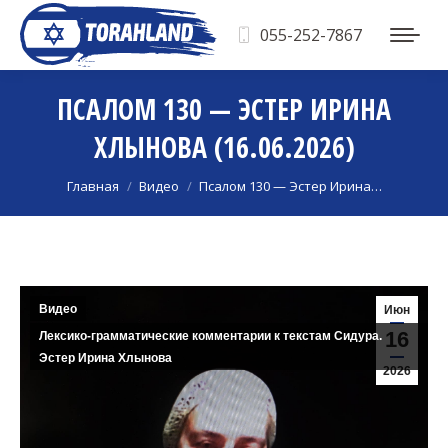
055-252-7867
ПСАЛОМ 130 — ЭСТЕР ИРИНА
ХЛЫНОВА (16.06.2026)
Вы здесь:
Главная
Видео
Псалом 130 — Эстер Ирина…
Видео
Июн
16
Лексико-грамматические комментарии к текстам Сидура.
Эстер Ирина Хлынова
2026