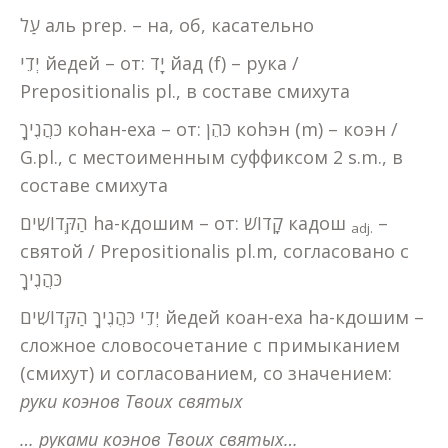
עַל аль prep. – на, об, касательно
יְדֵי йедей – от: יָד йад (f) – рука /
Prepositionalis pl., в составе смихута
כֹּהֲנֶיךָ коhан-еха – от: כֹּהֵן коhэн (m) – коэн /
G.pl., с местоименным суффиксом 2 s.m., в
составе смихута
הַקְּדוֹשִׁים hа-кдошим – от: קָדוֹשׁ кадош
–
adj.
святой / Prepositionalis pl.m, согласовано с
כֹּהֲנֶיךָ
יְדֵי כֹּהֲנֶיךָ הַקְּדוֹשִׁים йедей коан-еха hа-кдошим –
сложное словосочетание с примыканием
(смихут) и согласованием, со значением:
руки коэнов Твоих святых
… руками коэнов Твоих святых…