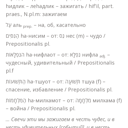
hидлик – леhадлик – зажигать / hif’il, part.
praes., N.pl.m: зажигаем
עַל аль
– на, об, касательно
prep
.
הַנִּסִּים hа-нисим – от: נֵס нес (m) – чудо /
Prepositionalis pl.
הנִּפְלָאוֹת hа-нифлаот – от: נִפְלָא нифла
–
adj
.
чудесный, удивительный / Prepositionalis
pl.f
הַתְּשׁוּעוֹת hа-тшуот – от: תְּשׁוּעָה тшуа (f) –
спасение, избавление / Prepositionalis pl.
הַמִּלְחָמוֹת hа-милхамот – от: מִלְחָמָה милхама (f)
– война / Prepositionalis pl.
… Свечи эти мы зажигаем в честь чудес, и в
честь удивительных [событий], и в честь