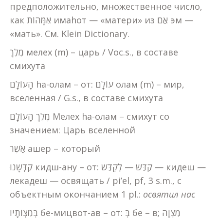
предположительно, множественное число,
как אִמָּהוֹת имаhот — «матери» из אֵם эм —
«мать». См. Klein Dictionary.
מֶלֶךְ мелех (m) – царь / Voc.s., в составе
смихута
הָעוֹלָם hа-олам – от: עוֹלָם олам (m) – мир,
вселенная / G.s., в составе смихута
מֶלֶךְ הָעוֹלָם Мелех hа-олам – смихут со
значением: Царь вселенной
אַשֶׁר ашер – который
קִדְּשָׁנוּ кидш-ану – от: קִדֵּשׁ — לְקַדֵּשׁ — кидеш —
лекадеш — освящать / pi’el, pf, 3 s.m., с
объектным окончанием 1 pl.:
освятил
нас
בְּמִצְוֹתָיו бе-мицвот-ав – от: בְּ бе – в; מִצְוָה