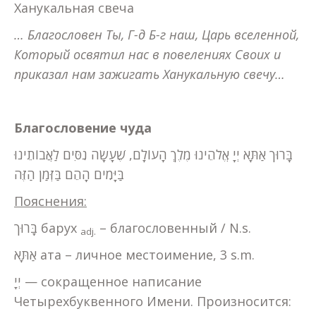
Ханукальная свеча
… Благословен Ты, Г-д Б-г наш, Царь вселенной,
Который освятил нас в повелениях Своих и
приказал нам зажигать Ханукальную свечу…
Благословение чуда
בָּרוּך אַתָּא יְיָ אֱלֹהֵינוּ מֶלֶךְ הָעוֹלָם, שֶׁעָשָׂה נִסִּים לַאֲבוֹתֵינוּ
בַּיָּמִים הָהֵם בַּזְּמַן הַזֶּה
Пояснения:
בָּרוּך барух
– благословенный / N.s.
adj.
אַתָּא ата – личное местоимение, 3 s.m.
יְיָ — сокращенное написание
Четырехбуквенного Имени. Произносится: