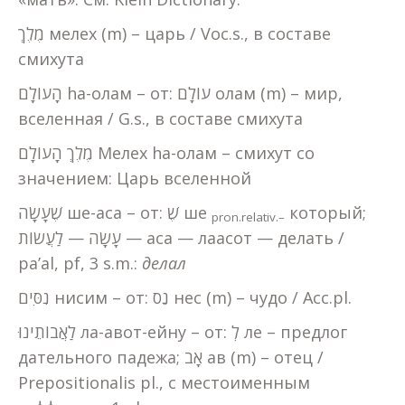
מֶלֶךְ мелех (m) – царь / Voc.s., в составе
смихута
הָעוֹלָם hа-олам – от: עוֹלָם олам (m) – мир,
вселенная / G.s., в составе смихута
מֶלֶךְ הָעוֹלָם Мелех hа-олам – смихут со
значением: Царь вселенной
שֶׁעָשָׂה ше-аса – от: שֶׁ ше
который;
pron
.
relativ
.–
עָשָׂה — לַעֲשׂוֹת — аса — лаасот — делать /
pa’al, pf, 3 s.m.:
делал
נִסִּים нисим – от: נֵס нес (m) – чудо / Acc.pl.
לַאֲבוֹתֵינוּ ла-авот-ейну – от: לְ ле – предлог
дательного падежа; אָב ав (m) – отец /
Prepositionalis pl., с местоименным