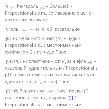
הַגָּדוֹל hа-гадоль
– большой /
adj.
Prepositionalis s.m., согласовано с שֵׁם, с
артиклем:
великому
עַל аль
— на; о, об, касательно
prep.
נִסֶּךָ нис-еха – от: נֵס нес (m) – чудо /
Prepositionalis s., с местоименным
суффиксом 2 s.m.: чудо Твое
נִפְלְאוֹתֶיךָ нифлеот-еха – от: נִפְלָא нифла
–
adj.
чудесный, удивительный / Prepositionalis
pl.f., с местоименным окончанием 2 s.m.:
удивительные [деяния] Твои
יְשׁוּעָתֶךָ йешуат-еха – от: יְשׁוּעָה йешуа (f) –
спасение, помощь, выручка
[2]
/
Prepositionalis s., с местоименным