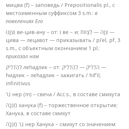
мицва (f) – заповедь / Prepositionalis pl., с
местоименным суффиксом 3 s.m.:
в
повелениях
Его
וְצִוָּנוּ ве-цив-ану – от: וְ ве – и; צִוָּה — לְצַוּוֹת —
цива — лецавот — приказывать / pi’el, pf, 3
s.m., с объектным окончанием 1 pl.:
приказал
нам
לְהַדְלִיק леhадлик – от: הִדְלִיק — לְהַדְלִיק —
hидлик – леhадлик – зажигать / hif’il,
infinitivus
נֵר нер (m) – свеча / Acc.s., в составе смихута
חֲנֻכָּה ханука (f) – торжественное открытие;
Ханука, в составе смихут
נֵר חֲנֻכָּה нер Ханука – смихут со значением: