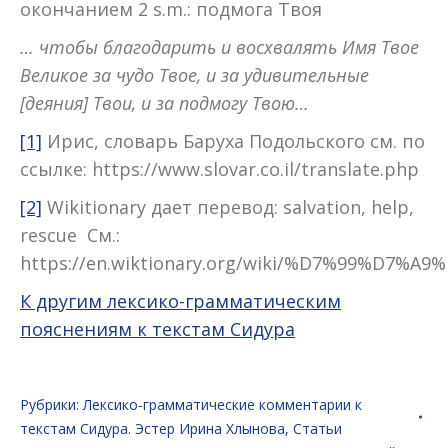
окончанием 2 s.m.: подмога Твоя
…
чтобы
благодарить
и
восхвалять
Имя
Твое
Великое
за
чудо
Твое
,
и
за
удивительные
[
деяния
]
Твои
,
и
за
подмогу
Твою
…
[1]
Ирис, словарь Баруха Подольского см. по
ссылке: https://www.slovar.co.il/translate.php
[2]
Wikitionary дает перевод: salvation, help,
rescue См.:
https://en.wiktionary.org/wiki/%D7%99%D7%
К другим лексико-грамматическим
пояснениям к текстам Сидура
Рубрики:
Лексико-грамматические комментарии к
текстам Сидура. Эстер Ирина Хлынова
,
Статьи