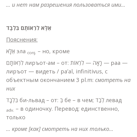
… и нет нам разрешения пользоваться ими…
אֶלָּא
לִרְאוֹתָם בִּלְבָד
Пояснения:
אֶלָּא эла
– но, кроме
conj.
לִרְאוֹתָם лиръот-ам – от: רָאָה — לִרְאוֹת — раа —
лиръот — видеть / pa’al, infinitivus, с
объектным окончанием 3 pl.m:
смотреть на
них
בִּלְבָד би-львад – от: בְּ бе – в чем; לְבַד левад
– в одиночку. Перевод: единственно,
adv
.
только
… кроме [как] смотреть на них только…