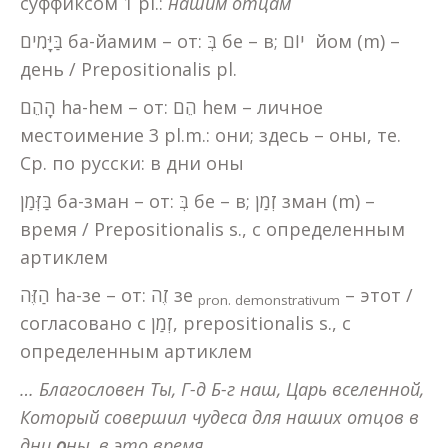
суффиксом 1 pl.:
нашим отцам
בַּיָּמִים ба-йамим – от: בְּ бе – в; יוֹם йом (m) –
день / Prepositionalis pl.
הָהֵם hа-hем – от: הֵם hем – личное
местоимение 3 pl.m.: они; здесь – оны, те.
Ср. по русски: в дни оны
בַּזְּמַן ба-зман – от: בְּ бе – в; זְמַן зман (m) –
время / Prepositionalis s., с определенным
артиклем
הַזֶּה hа-зе – от: זֶה зе
– этот /
pron
.
demonstrativum
согласовано с זְמַן, prepositionalis s., с
определенным артиклем
… Благословен Ты, Г-д Б-г наш, Царь вселенной,
Который совершил чудеса для наших отцов в
дни
о
ны, в это время…