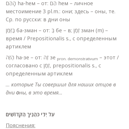
הָהֵם hа-hем – от: הֵם hем – личное
местоимение 3 pl.m.: они; здесь – оны, те.
Ср. по русски: в дни оны
בַּזְּמַן ба-зман – от: בְּ бе – в; זְמַן зман (m) –
время / Prepositionalis s., с определенным
артиклем
הַזֶּה hа-зе – от: זֶה зе
– этот /
pron
.
demonstrativum
согласовано с זְמַן, prepositionalis s., с
определенным артиклем
… которые Ты совершил для наших отцов в
дни
о
ны, в это время…
עַל יְדֵי כֹּהֲנֶיךָ הַקְּדוֹשִׁים
Пояснения: