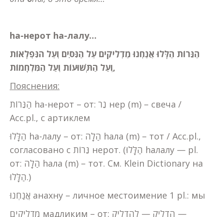
h
а-нерот
h
а-лалу…
הַנֵּרוֹת
הַלָּלוּ
אֲנַחְנוּ מַדְלִיקִים עַל הַנִּסִּים וְעַל הנִּפְלָאוֹת
וְעַל הַתְּשׁוּעוֹת וְעַל הַמִּלְחָמוֹת,
Пояснения:
הַנֵּרוֹת hа-нерот – от: נֵר нер (m) – свеча /
Acc.pl., с артиклем
הַלָּלוּ hа-лалу – от: הַלָה hала (m) – тот / Acc.pl.,
согласовано с נֵּרוֹת нерот. (הַלָּלוּ hалалу — pl.
от: הַלָה hала (m) – тот. См. Klein Dictionary на
הַלָּלוּ.)
אֲנַחְנוּ анахну – личное местоимение 1 pl.: мы
מַדְלִיקִים мадликим – от: הִדְלִיק — לְהַדְלִיק —