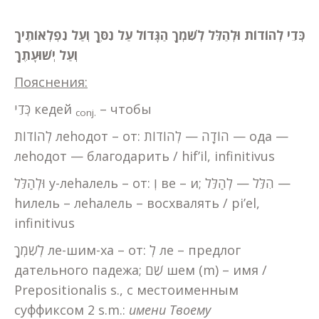
כְּדֵי
לְהוֹדוֹת וּלְהַלֵּל לְשִׁמְךָ הַגָּדוֹל עַל נִסֶּךָ וְעַל נִפְלְאוֹתֶיךָ
וְעַל יְשׁוּעָתֶךָ
Пояснения:
כְּדֵי кедей
– чтобы
conj.
לְהוֹדוֹת леhодот – от: הוֹדָה — לְהוֹדוֹת — ода —
леhодот — благодарить / hif’il, infinitivus
וּלְהַלֵּל у-леhалель – от: וְ ве – и; הִלֵּל — לְהַלֵּל —
hилель – леhалель – восхвалять / pi’el,
infinitivus
לְשִׁמְךָ ле-шим-ха – от: לְ ле – предлог
дательного падежа; שֵׁם шем (m) – имя /
Prepositionalis s., с местоименным
суффиксом 2 s.m.:
имени
Твоему