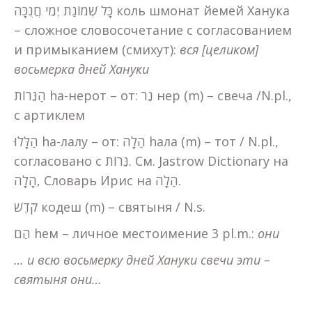
כָּל שְׁמוֹנַת יְמֵי חֲנֻכָּה коль шмонат йемей Ханука
– сложное словосочетание с согласованием
и примыканием (смихут):
вся [целиком]
восьмерка дней Хануки
הַנֵּרוֹת hа-нерот – от: נֵר нер (m) – свеча /N.pl.,
с артиклем
הַלָּלוּ hа-лалу – от: הַלָה hала (m) – тот / N.pl.,
согласовано с נֵּרוֹת. См. Jastrow Dictionary на
הָלָה, Словарь Ирис на הַלָה.
קֹדֶשׁ кодеш (m) – святыня / N.s.
הֵם hем – личное местоимение 3 pl.m.:
они
… и всю восьмерку дней Хануки свечи эти –
святыня они…