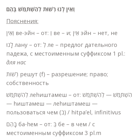
וְאֵין לָנוּ רְשׁוּת לְהִשְׁתַּמֵּשׁ בָּהֶם
Пояснения:
וְאֵין ве-эйн – от: וְ ве – и; אֵין эйн – нет, не
לָנוּ лану – от: לְ ле – предлог дательного
падежа, с местоименным суффиксом 1 pl.:
для нас
רְשׁוּת решут (f) – разрешение; право;
собственность
לְהִשְׁתַּמֵּשׁ леhиштамеш – от: הִשְׁתַּמֵּשׁ — לְהִשְׁתַּמֵּשׁ
— hиштамеш — леhиштамеш —
пользоваться чем (ב) / hitpa’el, infinitivus
בָּהֶם ба-hем – от: בְּ бе – в чем / с
местоименным суффиксом 3 pl.m