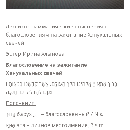
Лексико-грамматические пояснения к
благословениям на зажигание Ханукальных
свечей
Эстер Ирина Хлынова
Благословение на зажигание
Ханукальных свечей
בָּרוּך אַתָּא יְיָ אֱלֹהֵינוּ מֶלֶךְ הָעוֹלָם, אַשֶׁר קִדְּשָׁנוּ בְּמִצְוֹתָיו
וְצִוָּנוּ לְהַדְלִיק נֵר חֲנֻכָּה
Пояснения:
בָּרוּך барух
– благословенный / N.s.
adj.
אַתָּא ата – личное местоимение, 3 s.m.