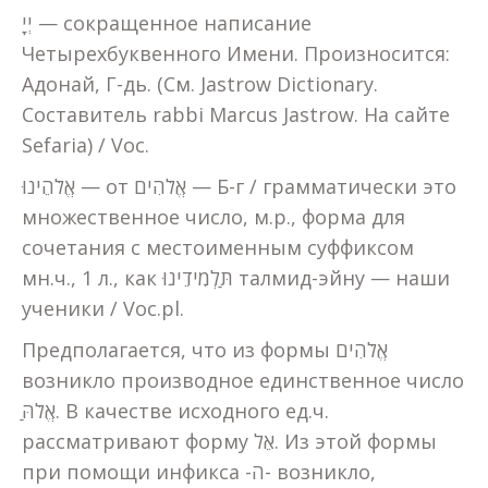
יְיָ — сокращенное написание
Четырехбуквенного Имени. Произносится:
Адонай, Г-дь. (См. Jastrow Dictionary.
Составитель rabbi Marcus Jastrow. На сайте
Sefaria) / Voc.
אֱלֹהֵינוּ — от אֱלֹהִים — Б-г / грамматически это
множественное число, м.р., форма для
сочетания с местоименным суффиксом
мн.ч., 1 л., как תַּלְמִידֵינוּ талмид-эйну — наши
ученики / Voc.pl.
Предполагается, что из формы אֱלֹהִים
возникло производное единственное число
אֱלֹהַּ. В качестве исходного ед.ч.
рассматривают форму אֵל. Из этой формы
при помощи инфикса -ה- возникло,