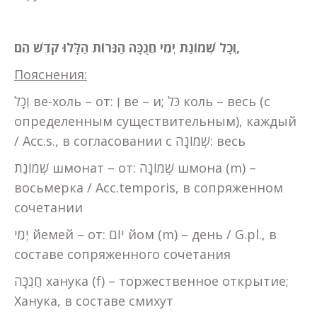
הַנֵּרוֹת הַלָּלוּ קֹדֶשׁ הֵם,
וְכָל
שְׁמוֹנַת יְמֵי חֲנֻכָּה
Пояснения:
וְכָל ве-холь – от: וְ ве – и; כֹּל коль – весь (с
определенным существительным), каждый
/ Acc.s., в согласовании с שְׁמוֹנָה: весь
שְׁמוֹנַת шмонат – от: שְׁמוֹנָה шмона (m) –
восьмерка / Acc.temporis, в сопряженном
сочетании
יְמֵי йемей – от: יוֹם йом (m) – день / G.pl., в
составе сопряженного сочетания
חֲנֻכָּה ханука (f) – торжественное открытие;
Ханука, в составе смихут