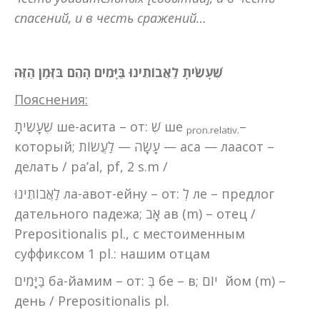
спасений, и в честь сражений…
שֶׁעָשִׂיתָ
לַאֲבוֹת
ֵינוּ בַּיָּמִים הָהֵם בּזְּמַן הַזֶּה
Пояснения:
שֶׁעָשִׂיתָ ше-асита – от: שֶׁ ше
–
pron.relativ.
который; עָשָׂה — לַעֲשׂוֹת — аса — лаасот –
делать / pa’al, pf, 2 s.m /
לַאֲבוֹתֵינוּ ла-авот-ейну – от: לְ ле – предлог
дательного падежа; אָב ав (m) – отец /
Prepositionalis pl., с местоименным
суффиксом 1 pl.: нашим отцам
בַּיָּמִים ба-йамим – от: בְּ бе – в; יוֹם йом (m) –
день / Prepositionalis pl.