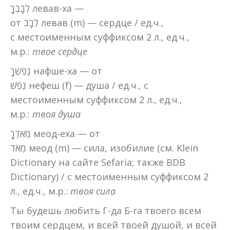
לְבָבְךָ левав-ха —
от לְבָב левав (m) — сердце / ед.ч.,
с местоименным суффиксом 2 л., ед.ч.,
м.р.:
твое сердце
נַפְשְׁךָ нафше-ха — от
נֶפֶשׁ нефеш (f) — душа / ед.ч., с
местоименным суффиксом 2 л., ед.ч.,
м.р.:
твоя душа
מְאֹדֶךָ меод-еха — от
מְאֹד меод (m) — сила, изобилие (cм. Klein
Dictionary на сайте Sefaria; также BDB
Dictionary) / с местоименным суффиксом 2
л., ед.ч., м.р.:
твоя сила
Ты будешь любить Г-да Б-га твоего всем
твоим сердцем, и всей твоей душой, и всей