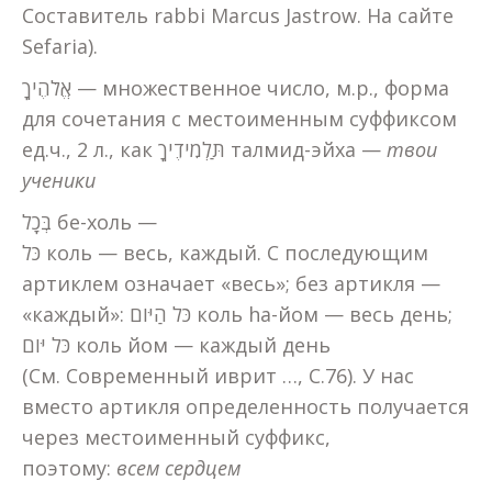
Составитель rabbi Marcus Jastrow. На сайте
Sefaria).
אֱלֹהֶיךָ — множественное число, м.р., форма
для сочетания с местоименным суффиксом
ед.ч., 2 л., как תַּלְמִידֶיךָ талмид-эйха —
твои
ученики
בְּכָל бе-холь —
כֹּל коль — весь, каждый. С последующим
артиклем означает «весь»; без артикля —
«каждый»: כֹּל הַיּום коль hа-йом — весь день;
כֹּל יּום коль йом — каждый день
(См. Современный иврит …, С.76). У нас
вместо артикля определенность получается
через местоименный суффикс,
поэтому:
всем сердцем