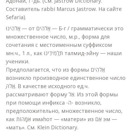
Адонай, Г-дь. (См. Jastrow Dictionary.
Составитель rabbi Marcus Jastrow. На сайте
Sefaria).
אֱלֹהֵינוּ — от אֱלֹהִים — Б-г / грамматически это
множественное число, м.р., форма для
сочетания с местоименным суффиксом
мн.ч., 1 л., как תַּלְמִידֵינוּ талмид-эйну — наши
ученики.
Предполагается, что из формы אֱלֹהִים
возникло производное единственное число
אֱלֹהַּ. В качестве исходного ед.ч.
рассматривают форму אֵל. Из этой формы
при помощи инфикса -ה- возникло,
предположительно, множественное число,
как אִמָּהוֹת имаhот — «матери» из אֵם эм —
«мать». См. Klein Dictionary.