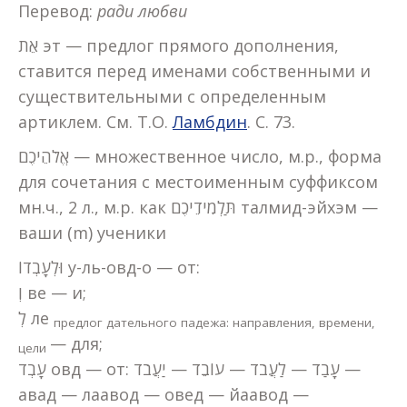
Перевод:
ради любви
אֵת эт — предлог прямого дополнения,
ставится перед именами собственными и
существительными с определенным
артиклем. См. Т.О.
Ламбдин
. С. 73.
אֱלֹהֵיכֶם — множественное число, м.р., форма
для сочетания с местоименным суффиксом
мн.ч., 2 л., м.р. как תַּלְמִידֵיכֶם талмид-эйхэм —
ваши (m) ученики
וּלְעָבְדוֹ у-ль-овд-о — от:
וְ ве — и;
לְ ле
предлог дательного падежа: направления, времени,
— для;
цели
עָבְד овд — от: עָבַד — לַעֲבֹד — עוֹבֵד — יַעֲבֹד —
авад — лаавод — овед — йаавод —