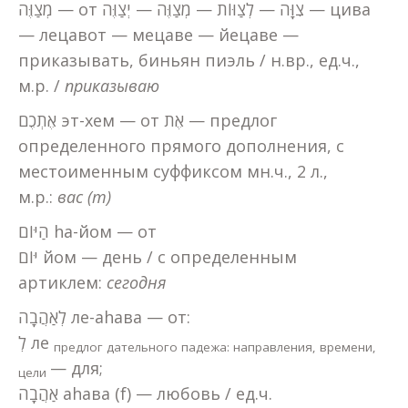
מְצַוֶּה — от צִוָּה — לְצַוּוֹת — מְצַוֶּה — יְצַוֶּה — цива
— лецавот — мецаве — йецаве —
приказывать, биньян пиэль / н.вр., ед.ч.,
м.р. /
приказываю
אֶתְכֶם эт-хем — от אֶת — предлог
определенного прямого дополнения, с
местоименным суффиксом мн.ч., 2 л.,
м.р.:
вас (m)
הַיּוֹם hа-йом — от
יּוֹם йом — день / с определенным
артиклем:
сегодня
לְאַהֲבָה ле-аhава — от:
לְ ле
предлог дательного падежа: направления, времени,
— для;
цели
אַהֲבָה аhава (f) — любовь / ед.ч.