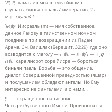
יִשְׁמַע шама лишмоа шомеа йишма —
слушать, биньян пааль / императив, 2 л.,
м.р.:
слушай !
יִשְׂרָאֵל Йисраэль (m) — имя собственное,
данное Яакову в таинственном ночном
поединке при возвращении из Падан
Арама. См. Ваишлах (Берешит, 32:29), где оно
возводится к глаголу שָׂרָה — לִשְׂרוֹת — שׂוֹרֶה —
יִשְׂרֶה сара лисрот соре йисре — бороться,
биньян пааль. Борьба — это общение,
диалог. Совершенной праведностью (яшар)
и послушанием обладают ангелы. Но Ему
интересно не с ангелами, а с нами…
יְיָ — сокращенное написание
Четырехбуквенного Имени. Произносится: