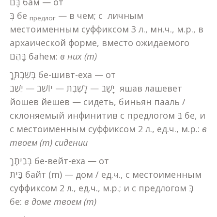
בָּם бам — от
בְּ бе
— в чем; с личным
предлог
местоименным суффиксом 3 л., мн.ч., м.р., в
архаической форме, вместо ожидаемого
בָּהֶם баhем:
в них (m)
בְּשִׁבְתְּךָ бе-шивт-еха — от
יָשַׁב — לָשֶׁבֶת — יוֹשֵׁב — יֵשֵׁב яшав лашевет
йошев йешев — сидеть, биньян пааль /
склоняемый инфинитив с предлогом בְּ бе, и
с местоименным суффиксом 2 л., ед.ч., м.р.:
в
твоем (m) сидении
בְּבֵיתֶךָ бе-вейт-еха — от
בַּיִת байт (m) — дом / ед.ч., с местоименным
суффиксом 2 л., ед.ч., м.р.; и с предлогом בְּ
бе:
в доме твоем (m)