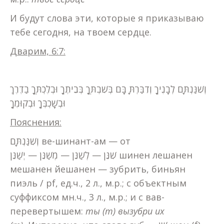
И будут слова эти, которые я приказываю
тебе сегодня, на твоем сердце.
Дварим, 6:7:
וְשִׁנַּנְתָּם לְבָנֶיךָ וְדִבַּרְתָּ בָּם בְּשִׁבְתְּךָ בְּבֵיתֶךָ וּבְלֶכְתְּךָ בַדֶרֶךְ
וּבְשָׁכְבְּךָ וּבְקוּמֶךָ
Пояснения:
וְשִׁנַּנְתָּם ве-шинант-ам — от
שִׁנֵּן — לְשַׁנֵּן — מְשַׁנֵּן — יְשַׁנֵּן шинен лешанен
мешанен йешанен — зубрить, биньян
пиэль / pf, ед.ч., 2 л., м.р.; с объектным
суффиксом мн.ч., 3 л., м.р.; и с вав-
перевертышем:
ты (m) вызубри их