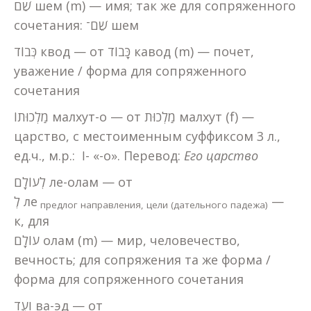
שֵׁם шем (m) — имя; так же для сопряженного
сочетания: שֵׁם־ шем
כְּבוֹד квод — от כָּבוֹד кавод (m) — почет,
уважение / форма для сопряженного
сочетания
מַלְכוּתוֹ малхут-о — от מַלְכוּת малхут (f) —
царство, с местоименным суффиксом 3 л.,
ед.ч., м.р.: וֹ- «-о». Перевод:
Его царство
לְעוֹלָם ле-олам — от
לְ ле
—
предлог направления, цели (дательного падежа)
к, для
עוֹלָם олам (m) — мир, человечество,
вечность; для сопряжения та же форма /
форма для сопряженного сочетания
וָעֶד ва-эд — от