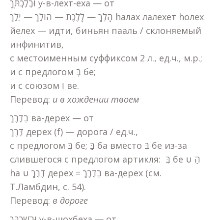
וּבְלֶכְתְּךָ у-в-лехт-еха — от
הָלַךְ — לָלֶכֶת — הוֹלֵךְ — יֵלֵךְ hалах лалехет hолех
йелех — идти, биньян пааль / склоняемый
инфинитив,
с местоименным суффиксом 2 л., ед.ч., м.р.;
и с предлогом בְּ бе;
и с союзом וְ ве.
Перевод:
и в хождении твоем
בַדֶרֶךְ ва-дерех — от
דֶּרֶךְ дерех (f) — дорога / ед.ч.,
с предлогом בְּ бе; בַּ ба вместо בְּ бе из-за
слившегося с предлогом артикля: בְּ бе ∪ הַ
hа ∪ דֶּרֶךְ дерех = בַדֶרֶךְ ва-дерех (см.
Т.Ламбдин, с. 54).
Перевод:
в дороге
וּבְשָׁכְבְּךָ у-в-шохбеха — от