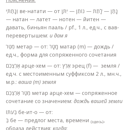
Пояснения:
וְנָתַתִּי ве-натати — от נָתַן — לָתֵת — נוֹתֵן — יִתֵּן
— натан — латет — нотен — йитен —
давать, биньян пааль / pf., 1 л., ед.ч., с вав-
перевертышем:
и дам я
מְטַר метар — от: מָטָר матар (m) — дождь /
ед.ч., форма для сопряженного сочетания
אַרְצְכֶם арце-хем — от: אֶרֶץ эрец (f) — земля /
ед.ч. с местоименным суффиксом 2 л., мн.ч.,
м.р.:
ваша (m) земля
מְטַר אַרְצְכֶם метар арце-хем — сопряженное
сочетание со значением:
дождь вашей земли
בְּעִתּוֹ бе-ит-о — от:
בְּ бе — предлог места, времени
,
(здесь)
образа действия:
когда
;