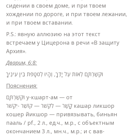
сидении в своем доме, и при твоем
хождении по дороге, и при твоем лежании,
и при твоем вставании.
P.S.: явную аллюзию на этот текст
встречаем у Цицерона в речи «В защиту
Архия».
Дварим, 6:8:
וּקְשַׁרְתָּם לְאוֹת עַל יָדֶךָ, וְהָיוּ לְטֹטָפֹת בֵּין עֵינֶיךָ
Пояснения:
וּקְשַׁרְתָּם у-кшарт-ам — от
קָשַׁר — לִקְשֹׁר — קוֹשֵׁר -יִקְשֹׁר кашар ликшор
кошер йикшор — привязывать, биньян
пааль / pf., 2 л., ед.ч., м.р., с объектным
окончанием 3 л., мн.ч., м.р.; и с вав-