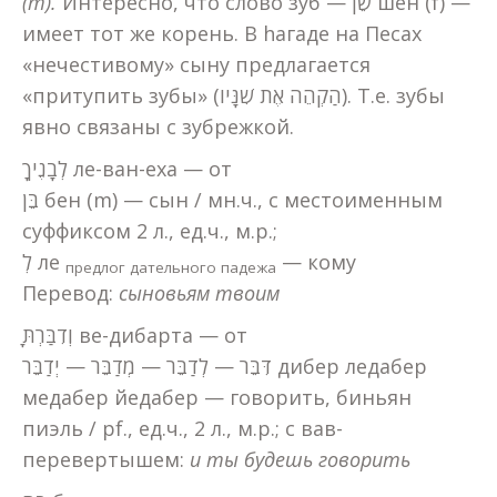
(m).
Интересно, что слово зуб — שֵׁן шен (f) —
имеет тот же корень. В hагаде на Песах
«нечестивому» сыну предлагается
«притупить зубы» (הַקְהֵה אֶת שִׁנָּיו). Т.е. зубы
явно связаны с зубрежкой.
לְבָנֶיךָ ле-ван-еха — от
בֵּן бен (m) — сын / мн.ч., с местоименным
суффиксом 2 л., ед.ч., м.р.;
לְ ле
— кому
предлог дательного падежа
Перевод:
сыновьям твоим
וְדִבַּרְתָּ ве-дибарта — от
דִּבֵּר — לְדַבֵּר — מְדַבֵּר — יְדַבֵּר дибер ледабер
медабер йедабер — говорить, биньян
пиэль / pf., ед.ч., 2 л., м.р.; с вав-
перевертышем:
и ты будешь говорить