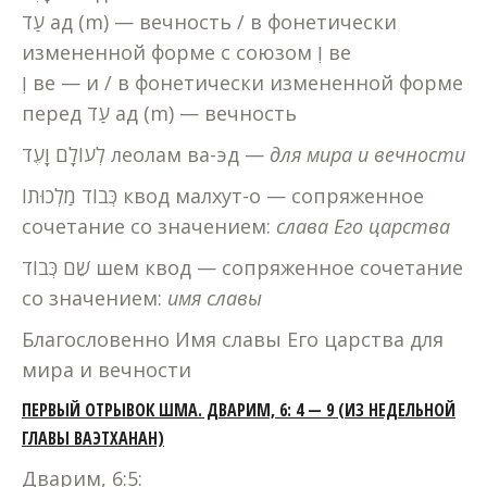
עַד ад (m) — вечность / в фонетически
измененной форме с союзом וְ ве
וְ ве — и / в фонетически измененной форме
перед עַד ад (m) — вечность
לְעוֹלָם וָעֶד леолам ва-эд —
для мира и вечности
כְּבוֹד מַלְכוּתוֹ квод малхут-о — сопряженное
сочетание со значением:
слава Его царства
שֵׁם כְּבוֹד шем квод — сопряженное сочетание
со значением:
имя славы
Благословенно Имя славы Его царства для
мира и вечности
ПЕРВЫЙ ОТРЫВОК ШМА. ДВАРИМ, 6: 4 — 9 (ИЗ НЕДЕЛЬНОЙ
ГЛАВЫ ВАЭТХАНАН)
Дварим, 6:5: