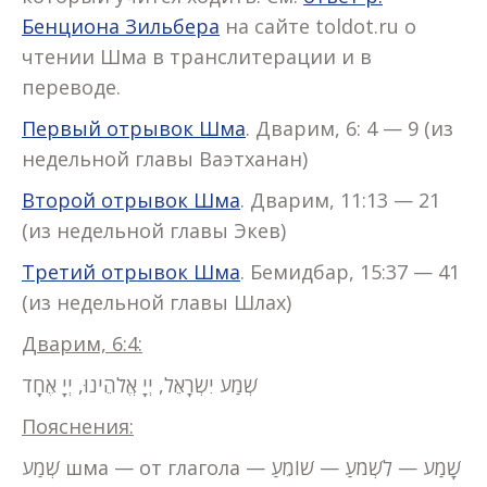
Бенциона Зильбера
на сайте toldot.ru о
чтении Шма в транслитерации и в
переводе.
Первый отрывок Шма
. Дварим, 6: 4 — 9 (из
недельной главы Ваэтханан)
Второй отрывок Шма
. Дварим, 11:13 — 21
(из недельной главы Экев)
Третий отрывок Шма
. Бемидбар, 15:37 — 41
(из недельной главы Шлах)
Дварим, 6:4:
שְׁמַע יִשְׂרָאֵל, יְיָ אֱלֹהֵינוּ, יְיָ אֶחָד
Пояснения:
שְׁמַע шма — от глагола שָׁמַע — לִשְׁמֹעַ — שׁוֹמֵעַ —