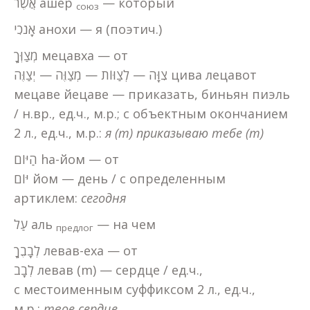
אֲשֶׁר ашер
— который
союз
אָנֹכִי анохи — я (поэтич.)
מְצַוְּךָ мецавха — от
צִוָּה — לְצַוּוֹת — מְצַוֶּה — יְצַוֶּה цива лецавот
мецаве йецаве — приказать, биньян пиэль
/ н.вр., ед.ч., м.р.; с объектным окончанием
2 л., ед.ч., м.р.:
я (m) приказываю тебе (m)
הַיּוֹם hа-йом — от
יּוֹם йом — день / с определенным
артиклем:
сегодня
עַל аль
— на чем
предлог
לְבָבֶךָ левав-еха — от
לְבָב левав (m) — сердце / ед.ч.,
с местоименным суффиксом 2 л., ед.ч.,
м.р.:
твое сердце