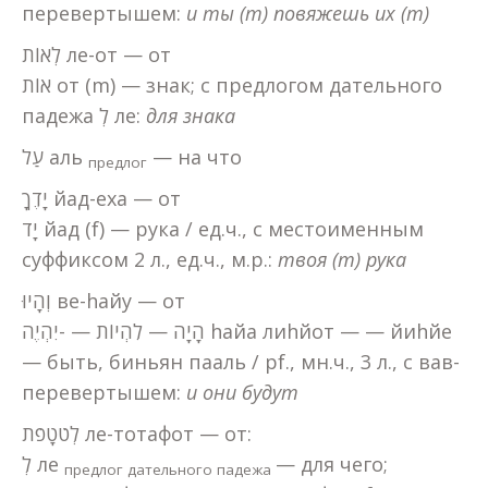
перевертышем:
и ты (m) повяжешь их (m)
לְאוֹת ле-от — от
אוֹת от (m) — знак; с предлогом дательного
падежа לְ ле:
для знака
עַל аль
— на что
предлог
יָדֶךָ йад-еха — от
יָד йад (f) — рука / ед.ч., с местоименным
суффиксом 2 л., ед.ч., м.р.:
твоя (m) рука
וְהָיוּ ве-hайу — от
הָיָה — לִהְיוֹת — -יִהְיֶה hайа лиhйот — — йиhйе
— быть, биньян пааль / pf., мн.ч., 3 л., с вав-
перевертышем:
и они будут
לְטֹטָפֹת ле-тотафот — от:
לְ ле
— для чего;
предлог дательного падежа