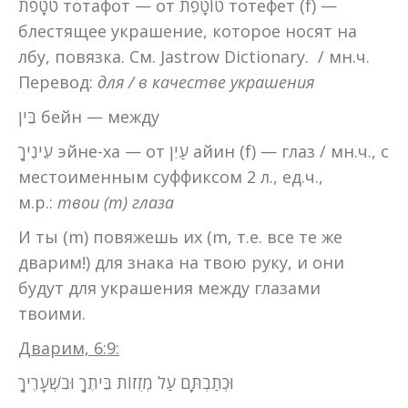
טֹטָפֹת тотафот — от טוֹטָפֶת тотефет (f) —
блестящее украшение, которое носят на
лбу, повязка. См. Jastrow Dictionary. / мн.ч.
Перевод:
для / в качестве украшения
בֵּין бейн — между
עֵינֶיךָ эйне-ха — от עַיִן айин (f) — глаз / мн.ч., с
местоименным суффиксом 2 л., ед.ч.,
м.р.:
твои (m) глаза
И ты (m) повяжешь их (m, т.е. все те же
дварим!) для знака на твою руку, и они
будут для украшения между глазами
твоими.
Дварим, 6:9:
וּכְתַבְתָּם עַל מְזֻזוֹת בֵּיתֶךָ וּבִשְׁעָרֶיךָ