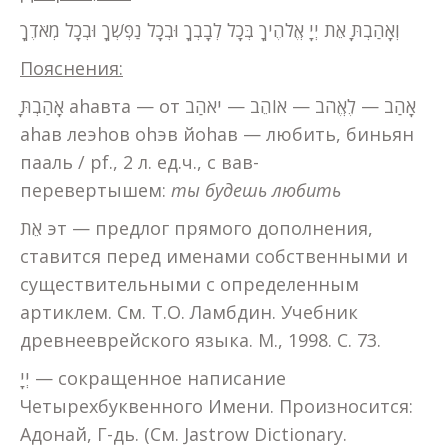
וְאָהַבְתָּ אֵת יְיָ אֱלֹהֶיךָ בְּכָל לְבָבְךָ וּבְכָל נַפְשְׁךָ וּבְכָל מְאֹדֶךָ
Пояснения:
אָהַבְתָּ аhавта — от אָהַב — לֶאֱהֹב — אוֹהֵב — יֹאהַב
аhав леэhов оhэв йоhав — любить, биньян
пааль / pf., 2 л. ед.ч., с вав-
перевертышем:
ты будешь любить
אֵת эт — предлог прямого дополнения,
ставится перед именами собственными и
существительными с определенным
артиклем. См. Т.О. Ламбдин. Учебник
древнееврейского языка. М., 1998. С. 73.
יְיָ — сокращенное написание
Четырехбуквенного Имени. Произносится:
Адонай, Г-дь. (См. Jastrow Dictionary.