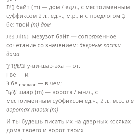
בַּיִת байт (m) — дом / ед.ч., с местоименным
суффиксом 2 л., ед.ч., м.р.; и с предлогом בְּ
бе: твой
(
m
)
дом
מְזֻזוֹת בַּיִת мезузот байт — сопряженное
сочетание со значением:
дверные косяки
дома
וּבִשְׁעָרֶיךָ у-ви-шар-эха — от:
וְ ве — и;
בְּ бе
— в чем;
предлог
שַׁעַר шаар (m) — ворота / мн.ч., с
местоименным суффиксом ед.ч., 2 л., м.р.:
и в
воротах твоих (
m
)
И ты будешь писать их на дверных косяках
дома твоего и ворот твоих