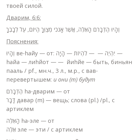
твоей силой.
Дварим, 6:6:
וְהָיוּ הַדְּבָרִם הָאֵלֶּה, אֲשֶׁר אָנֹכִי מְצַוְּךָ הַיּוֹם, עַל לְבָבֶךָ
Пояснения:
וְהָיוּ ве-hайу — от: יִהְיֶה — — לִהְיוֹת — הָיָה —
hайа — лиhйот — — йиhйе — быть, биньян
пааль / pf., мн.ч., 3 л., м.р., с вав-
перевертышем:
и они (m) будут
הַדְּבָרִם hа-дварим — от
דָּבָר давар (m) — вещь; слова (pl.) /pl., с
артиклем
הָאֵלֶּה hа-эле — от
אֵלֶּה эле — эти / с артиклем