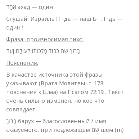
אֶחָד эхад — один
Слушай, Израиль ! Г-дь — наш Б-г, Г-дь —
один !
Фраза, произносимая тихо:
בָּרוּךְ שֵׁם כְּבוֹד מַלְכוּתוֹ לְעוֹלָם וָעֶד
Пояснения:
В качастве источника этой фразы
указывают (Врата Молитвы, с. 178,
пояснения к Шма) на Псалом 72:19 . Текст
очень сильно изменен, но кое-что
совпадает.
בָּרוּךְ барух — благословенный / имя
сказуемого, при подлежащем שֵׁם шем (m)