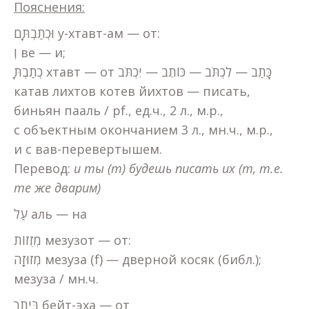
Пояснения:
וּכְתַבְתָּם у-хтавт-ам — от:
וְ ве — и;
כְתַבְתָּ хтавт — от כָּתַב — לִכְתֹּב — כּוֹתֵב — יִכְתֹּב
катав лихтов котев йихтов — писать,
биньян пааль / pf., ед.ч., 2 л., м.р.,
с объектным окончанием 3 л., мн.ч., м.р.,
и с вав-перевертышем.
Перевод:
и ты (
m
) будешь писать их (
m
, т.е.
те же дварим)
עַל аль — на
מְזֻזוֹת мезузот — от:
מְזוּזָה мезуза (f) — дверной косяк (библ.);
мезуза / мн.ч.
בֵּיתֶךָ бейт-эха — от