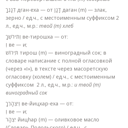
דְגָנֶךָ дган-еха — от דָּגָן даган (m) — злак,
зерно / ед.ч., с местоименным суффиксом 2
л., ед.ч., м.р.:
твой (m) хлеб
וְתִירֹשְׁךָ ве-тирошха — от:
וְ ве — и;
תִּירוֹשׁ тирош (m) — виноградный сок; в
словаре написание с полной огласовкой
(через «ו»), в тексте через масоретскую
огласовку (холем) / ед.ч., с местоименным
суффиксом 2 л., ед.ч., м.р.:
и
твой (m)
виноградный сок
וְיִצְהָרֶךָ ве-йицхар-еха — от:
וְ ве — и;
יִצְהָר йицhар (m) — оливковое масло
(Словарь Подольского) / ед.ч., с