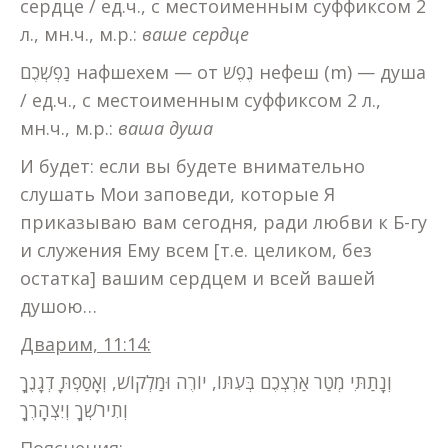
сердце / ед.ч., с местоименным суффиксом 2
л., мн.ч., м.р.:
ваше
сердце
נַפְשְׁכֶם нафшехем — от נֶפֶשׁ нефеш (m) — душа
/ ед.ч., с местоименным суффиксом 2 л.,
мн.ч., м.р.:
ваша душа
И будет: если вы будете внимательно
слушать Мои заповеди, которые Я
приказываю вам сегодня, ради любви к Б-гу
и служения Ему всем [т.е. целиком, без
остатка] вашим сердцем и всей вашей
душою…
Дварим, 11:14:
וְנָתַתִּי מְטַר אַרְצְכֶם בְּעִתּוֹ, יוֹרֶה וּמַלְקוֹשׁ, וְאָסַפְתָּ דְגָנֶךָ
וְתִירֹשְׁךָ וְיִצְהָרֶךָ