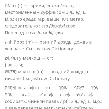
עֵת эт (f) — время, эпоха / ед.ч., с
местоименным суффиксом 3 л., ед.ч.,
м.р.:
его время
; м.р. выше מְטַר метар,
следовательно :
его [дождя] срок
Перевод
: в его [дождя] срок
יוֹרֶה йорэ (m) — ранний дождь, дождь в
хешване. См. Jastrow Dictionary.
וּמַלְקוֹשׁ у-малкош — от:
וְ ве — и;
מַלְקוֹשׁ малкош (m) — поздний дождь, в
нисане. См. Jastrow Dictionary.
וְאָסַפְתָּ ве-асафта — от: אָסַף — לֶאֱסֹף — אוֹסֵף —
יֶאֱסֹף — асаф — ле’эсоф — осеф — йэ’эсоф —
собирать, биньян пааль / pf., 2 л., ед.ч., м.р.;
с вав-перевертышем:
и ты (m) соберешь