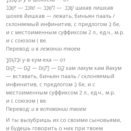
שָׁכַב — לִשְׁכַּב — שׁוֹכֵב — יִשְׁכַּב шахав лишкав
шохев йишкав — лежать, биньян пааль /
склоняемый инфинитив, с предлогом בְּ бе,
и с местоименным суффиксом 2 л., ед.ч., м.р.
и с союзом וְ ве.
Перевод:
и в лежании твоем
וּבְקוּמֶךָ у-в-кум-еха — от
קָם — לָקוּם — קָם — יָקוּם кам лакум кам йакум
— вставать, биньян пааль / склоняемый
инфинитив, с предлогом בְּ бе, и с
местоименным суффиксом 2 л., ед.ч., м.р.
и с союзом וְ ве.
Перевод:
и в вставании твоем
И ты вызубришь их со своими сыновьями,
и будешь говорить о них при твоем