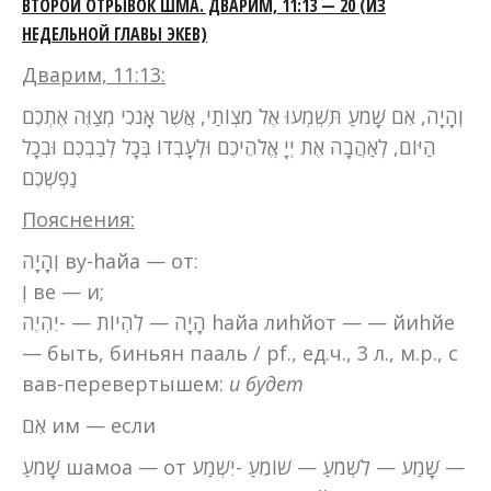
ВТОРОЙ ОТРЫВОК ШМА. ДВАРИМ, 11:13 — 20 (ИЗ
НЕДЕЛЬНОЙ ГЛАВЫ ЭКЕВ)
Дварим, 11:13:
וְהָיָה, אִם שָׁמֹעַ תִּשְׁמְעוּ אֶל מִצְוֹתַי, אֲשֶׁר אָנֹכִי מְצַוֶּה אֶתְכֶם
הַיּוֹם, לְאַהֲבָה אֶת יְיָ אֱלֹהֵיכֶם וּלְעָבְדוֹ בְּכָל לְבַבְכֶם וּבְכָל
נַפְשְׁכֶם
Пояснения:
וְהָיָה ву-hайа — от:
וְ ве — и;
הָיָה — לִהְיוֹת — -יִהְיֶה hайа лиhйот — — йиhйе
— быть, биньян пааль / pf., ед.ч., 3 л., м.р., с
вав-перевертышем:
и будет
אִם им — если
שָׁמֹעַ шамоа — от שָׁמַע — לִשְׁמֹעַ — שׁוֹמֵעַ -יִשְׁמַע —