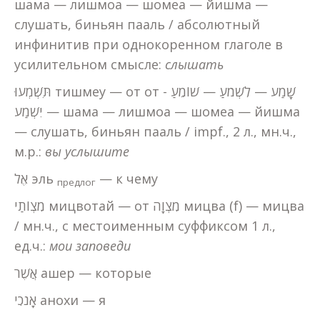
шама — лишмоа — шомеа — йишма —
слушать, биньян пааль / абсолютный
инфинитив при однокоренном глаголе в
усилительном смысле:
слышать
תִּשְׁמְעוּ тишмеу — от от שָׁמַע — לִשְׁמֹעַ — שׁוֹמֵעַ -
יִשְׁמַע — шама — лишмоа — шомеа — йишма
— слушать, биньян пааль / impf., 2 л., мн.ч.,
м.р.:
вы услышите
אֶל эль
— к чему
предлог
מִצְוֹתַי мицвотай — от מִצְוָה мицва (f) — мицва
/ мн.ч., с местоименным суффиксом 1 л.,
ед.ч.:
мои заповеди
אֲשֶׁר ашер — которые
אָנֹכִי анохи — я