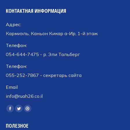
КОНТАКТНАЯ ИНФОРМАЦИЯ
Адрес:
Кармиэль, Каньон Кикар а-Ир, 1-й этаж
Телефон:
054-644-7475 - р. Эли Тальберг
Телефон:
055-252-7867 - секретарь сайта
Email
info@ruah26.co.il
Ищите нас:
Страница
Страница
Страница
Facebook
Twitter
Dribbble
ПОЛЕЗНОЕ
открывается
открывается
открывается