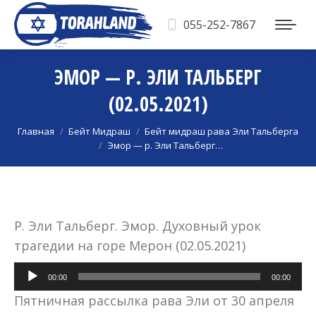
055-252-7867
ЭМОР — Р. ЭЛИ ТАЛЬБЕРГ
(02.05.2021)
Вы здесь:
Главная
Бейт Мидраш
Бейт мидраш рава Эли Тальберга
Эмор — р. Эли Тальберг…
Р. Эли Тальберг. Эмор. Духовный урок
трагедии на горе Мерон (02.05.2021)
Аудиоплеер
00:00
00:00
Пятничная рассылка рава Эли от 30 апреля