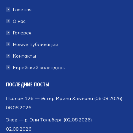
в
в
в
Главная
новом
новом
новом
окне
окне
окне
О нас
Галерея
Новые публикации
Контакты
Еврейский календарь
ПОСЛЕДНИЕ ПОСТЫ
Псалом 126 — Эстер Ирина Хлынова (06.08.2026)
06.08.2026
Экев — р. Эли Тальберг (02.08.2026)
02.08.2026