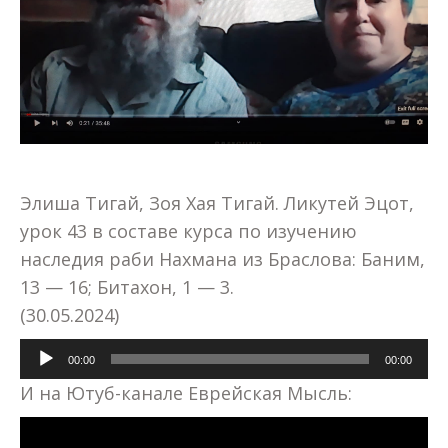
Элиша Тигай, Зоя Хая Тигай. Ликутей Эцот,
урок 43 в составе курса по изучению
наследия раби Нахмана из Браслова: Баним,
13 — 16; Битахон, 1 — 3.
(30.05.2024)
Аудиоплеер
00:00
00:00
И на Ютуб-канале Еврейская Мысль: