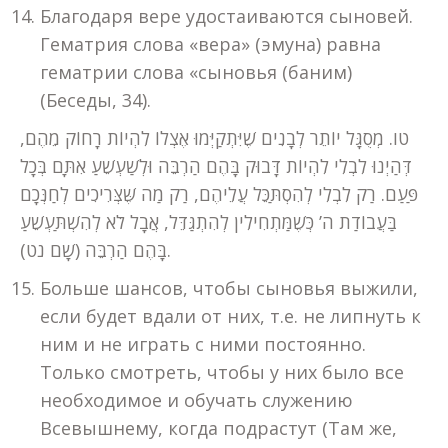
Благодаря вере удостаиваются сыновей.
Гематрия слова «вера» (эмуна) равна
гематрии слова «сыновья (баним)
(Беседы, 34).
טו. מְסֻגָּל יוֹתֵר לְבָנִים שֶׁיִּתְקַיְּמוּ אֶצְלוֹ לִהְיוֹת רָחוֹק מֵהֶם,
דְּהַיְנוּ לִבְלִי לִהְיוֹת דָּבוּק בָּהֶם הַרְבֵּה וּלְשַׁעְשֵׁעַ אִתָּם בְּכָל
פַּעַם. רַק לִבְלִי לְהִסְתַּכֵּל עֲלֵיהֶם, רַק מַה שֶּׁצְּרִיכִים לְחַנְּכָם
בַּעֲבוֹדַת ה’ כְּשֶׁמַּתְחִילִין לְהִתְגַּדֵּל, אֲבָל לֹא לְהִשְׁתַּעְשֵׁעַ
בָּהֶם הַרְבֵּה (שָׁם נט).
Больше шансов, чтобы сыновья выжили,
если будет вдали от них, т.е. не липнуть к
ним и не играть с ними постоянно.
Только смотреть, чтобы у них было все
необходимое и обучать служению
Всевышнему, когда подрастут (Там же,