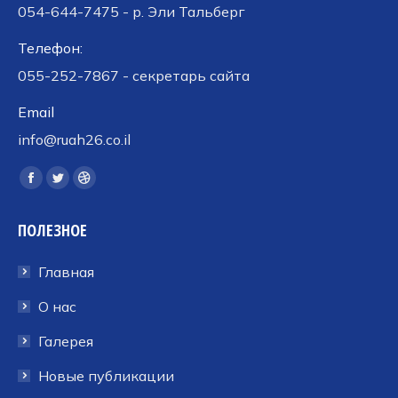
054-644-7475 - р. Эли Тальберг
Телефон:
055-252-7867 - секретарь сайта
Email
info@ruah26.co.il
Ищите нас:
Страница
Страница
Страница
Facebook
Twitter
Dribbble
ПОЛЕЗНОЕ
открывается
открывается
открывается
в
в
в
Главная
новом
новом
новом
окне
окне
окне
О нас
Галерея
Новые публикации