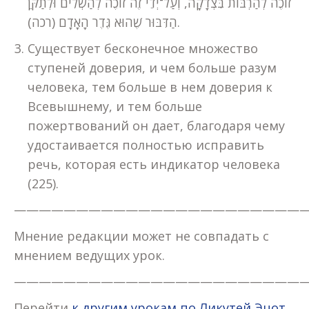
זוֹכֶה לְהַרְבּוֹת בִּצְדָקָה, וְעַל־יְדֵי זֶה זוֹכֶה לְהַשְׁלִים וּלְתַקֵּן
הַדִּבּוּר שֶׁהוּא גֶּדֶר הָאָדָם (רכה).
Существует бесконечное множество
ступеней доверия, и чем больше разум
человека, тем больше в нем доверия к
Всевышнему, и тем больше
пожертвований он дает, благодаря чему
удостаивается полностью исправить
речь, которая есть индикатор человека
(225).
————————————————————————
Мнение редакции может не совпадать с
мнением ведущих урок.
————————————————————————
Перейти
к другим урокам по Ликутей Эцот.