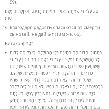
59).
טז. עַל־יְדֵי שִׂמְחָה נִצּוֹלִין מִמִּיתַת בָּנִים, חַס וְשָׁלוֹם (שָׁם
סה).
Благодаря радости спасаются от смерти
сыновей, не дай Б-г (Там же, 65).
Битахонבִּטָּחוֹן
בִּטְחוֹנֵי הַדּוֹר הֵם בְּחִינַת כְּלֵי הַהוֹלָדָה. כִּי כָּל הַהוֹלָדוֹת
וְכָל הַהַשְׁפָּעוֹת נִמְשָׁכִין עַל־יְדֵי בִּטָּחוֹן. וְזֶה זוֹכִין עַל־יְדֵי
שֶׁשּׁוֹמְעִין סִפּוּרֵי מַעֲשִׂיּוֹת מִצַּדִּיקִים אֲמִתִּיִּים שֶׁיֵּשׁ לָהֶם
כֹּחַ לְעוֹרֵר מֵהַשֵּׁנָה עַל־יְדֵי סִפּוּרֵי מַעֲשִׂיּוֹת שֶׁלָּהֶם,
שֶׁעַל־יְדֵי זֶה יוֹצֵא הַדִּבּוּר בְּכֹחַ גָּדוֹל. שֶׁאוֹתָן שֶׁהָיוּ
בִּבְחִינַת שֵׁנָה שֶׁהָיוּ כְּאִלְּמִים מַמָּשׁ וְלֹא הָיוּ יְכוֹלִים לְדַבֵּר
כְּלָל שׁוּם דִּבּוּר שֶׁבִּקְּדֻשָּׁה, נִתְעוֹרְרִין עַכְשָׁו מִשְּׁנָתָם
וּמַתְחִילִים לְדַבֵּר בְּכֹחַ גָּדוֹל, וְעַל־יְדֵי הַדִּבּוּר נִתְחַזֵּק
הַבִּטָּחוֹן וְעַל־יְדֵי זֶה נִפְקָדִין הָעֲקָרוֹת וְזוֹכִין לְיִרְאָה. [עַיֵּן