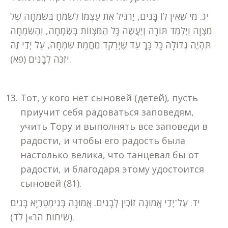
יג. מִי שֶׁאֵין לוֹ בָּנִים, יַרְגִּיל אֶת עַצְמוֹ לִשְׂמֹחַ בְּשִׂמְחָה שֶׁל
מִצְוָה וְיִלְמַד תּוֹרָה וְיַעֲשֶׂה כָּל הַמִּצְווֹת בְּשִׂמְחָה, וְהַשִּׂמְחָה
תִּהְיֶה גְּדוֹלָה כָּל כָּךְ עַד שֶׁיְּרַקֵּד מֵחֲמַת שִׂמְחָה, עַל יְדֵי זֶה
יִזְכֶּה לְבָנִים (פא).
Тот, у кого нет сыновей (детей), пусть
приучит себя радоваться заповедям,
учить Тору и выполнять все заповеди в
радости, и чтобы его радость была
настолько велика, что танцевал бы от
радости, и благодаря этому удостоится
сыновей (81).
יד. עַל־יְדֵי אֱמוּנָה זוֹכִין לְבָנִים. אֱמוּנָה בְּגִימַטְרִיָּא בָּנִים
(שיחות הר»ן לד).