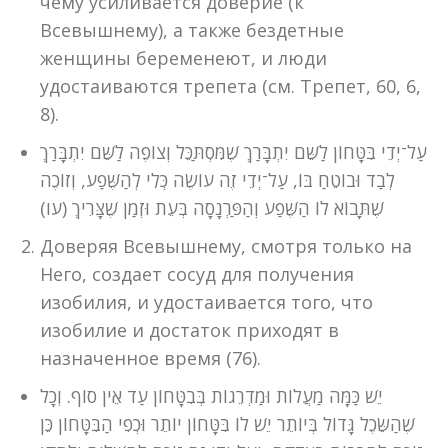
чему усиливается доверие (к
Всевышнему), а также бездетные
женщины беременеют, и люди
удостаиваются трепета (см. Трепет, 60, 6,
8).
עַל־יְדֵי בִּטָּחוֹן לַשֵּׁם יִתְבָּרַךְ שֶׁמִּסְתַּכֵּל וְצוֹפֶה לַשֵּׁם יִתְבָּרַךְ
לְבַד וּבוֹטֵחַ בּוֹ, עַל־יְדֵי זֶה עוֹשֶׂה כְּלִי לְהַשֶּׁפַע, וְזוֹכֶה
שֶׁתָּבוֹא לוֹ הַשֶּׁפַע וְהַפַּרְנָסָה בְּעֵת וּזְמַן שֶׁצָּרִיךְ (עו)
Доверяя Всевышнему, смотря только на
Него, создает сосуд для получения
изобилия, и удостаивается того, что
изобилие и достаток приходят в
назначенное время (76).
יֵשׁ כַּמָּה מַעֲלוֹת וּמַדְרֵגוֹת בְּבִטָּחוֹן עַד אֵין סוֹף. וְכָל
שֶׁהַשֵּׂכֶל גָּדוֹל בְּיוֹתֵר יֵשׁ לוֹ בִּטָּחוֹן יוֹתֵר וּכְפִי הַבִּטָּחוֹן כֵּן