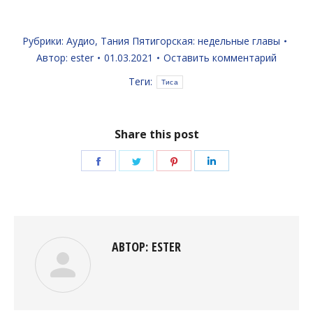
Рубрики:
Аудио
,
Тания Пятигорская: недельные главы
Автор:
ester
01.03.2021
Оставить комментарий
Теги:
Тиса
Share this post
Поделиться
Поделиться
Поделиться
Поделиться
в
в
в
в
Facebook
Twitter
Pinterest
LinkedIn
АВТОР:
ESTER