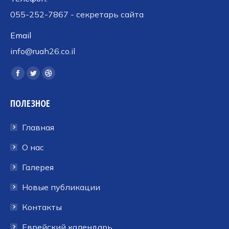
055-252-7867 - секретарь сайта
Email
info@ruah26.co.il
Ищите нас:
Страница
Страница
Страница
Facebook
Twitter
Dribbble
ПОЛЕЗНОЕ
открывается
открывается
открывается
в
в
в
Главная
новом
новом
новом
окне
окне
окне
О нас
Галерея
Новые публикации
Контакты
Еврейский календарь