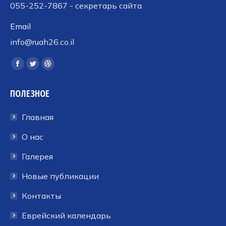
055-252-7867 - секретарь сайта
Email
info@ruah26.co.il
Ищите нас:
Страница
Страница
Страница
Facebook
Twitter
Dribbble
ПОЛЕЗНОЕ
открывается
открывается
открывается
в
в
в
Главная
новом
новом
новом
окне
окне
окне
О нас
Галерея
Новые публикации
Контакты
Еврейский календарь