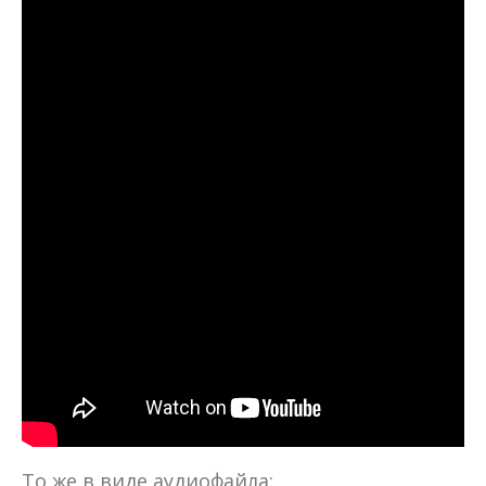
То же в виде аудиофайла: