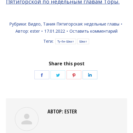
Пятигорской по недельным главам Торы.
Рубрики:
Видео
,
Тания Пятигорская: недельные главы
Автор:
ester
17.01.2022
Оставить комментарий
Теги:
Ту-би-Шват
Шват
Share this post
Поделиться
Поделиться
Поделиться
Поделиться
в
в
в
в
Facebook
Twitter
Pinterest
LinkedIn
АВТОР:
ESTER