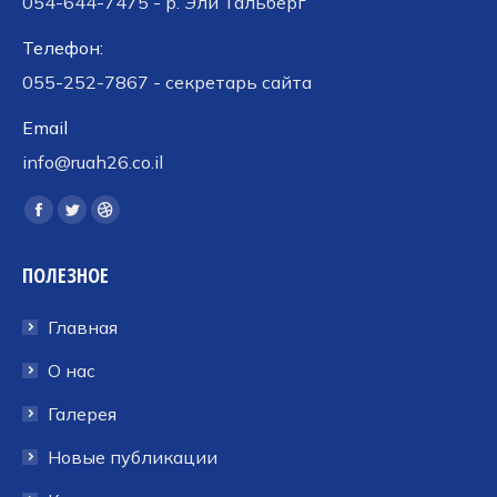
054-644-7475 - р. Эли Тальберг
Телефон:
055-252-7867 - секретарь сайта
Email
info@ruah26.co.il
Ищите нас:
Страница
Страница
Страница
Facebook
Twitter
Dribbble
ПОЛЕЗНОЕ
открывается
открывается
открывается
в
в
в
Главная
новом
новом
новом
окне
окне
окне
О нас
Галерея
Новые публикации