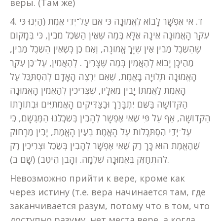
веры. (Там же)
4. ד. אִי אֶפְשָׁר לָבוֹא לֶאֱמוּנָה כִּי אִם עַל־יְדֵי אֱמֶת (הַיְנוּ כִּי
עִקַּר הָאֱמוּנָה אֵינָהּ אֶלָּא בְּמַה שֶּׁאֵין הַשֵּׂכֶל מֵבִין, כִּי בְּמָקוֹם
שֶׁהַשֵּׂכֶל מֵבִין אֵין שַׁיָּךְ אֱמוּנָה, וְאִם כֵּן כְּשֶׁאֵין הַשֵּׂכֶל מֵבִין,
מֵהֵיכָן יָבוֹא לְהַאֲמִין בְּמַה שֶּׁצָּרִיךְ . לְהַאֲמִין, עַל־כֵּן עִקַּר
הָאֱמוּנָה תְּלוּיָה בָּאֱמֶת, שֶׁאִם יִרְצֶה הָאָדָם לְהִסְתַּכֵּל עַל
הָאֱמֶת לַאֲמִתּוֹ יָבִין מֵאֵלָיו, שֶׁצְּרִיכִין לְהַאֲמִין הָאֱמוּנָה
הַקְּדוֹשָׁה בַּשֵּׁם יִתְבָּרַךְ וּבַצַּדִּיקִים הָאֲמִתִּיִּים וּבְתוֹרָתוֹ
הַקְּדוֹשָׁה, אַף עַל פִּי שֶׁאִי אֶפְשָׁר לְהָבִין בְּשִׂכְלֵנוּ הַמְּגֻשָּׁם, כִּי
עַל־יְדֵי הִסְתַּכְּלוּת עַל הָאֱמֶת בְּעֵין הָאֱמֶת, יָבִין מֵרָחוֹק
שֶׁהַאֱמֶת הוּא כָּךְ רַק שֶׁאִי אֶפְשָׁר לְהָבִין בְּשֵׂכֶל וּצְרִיכִין רַק
לְהִתְחַזֵּק בֶּאֱמוּנָה שְׁלֵמָה. וְהָבֵן הֵיטֵב) (שָׁם ב).
Невозможно прийти к вере, кроме как
через истину (т.е. вера начинается там, где
заканчивается разум, потому что в том, что
доступно разуму, нет места вере, а когда