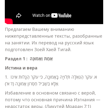
Предлагаем Вашему вниманию
нижепредставленные тексты, разобранные
на занятии. Их перевод на русский язык
подготовлен Зоей Хаей Тигай.
Раздел 1 : אֱמֶת וֶאֱמוּנָה
Истина и вера
1. א. עִקַּר הַגְּאֻלָּה תְּלוּיָה בָּאֱמוּנָה, כִּי עִקַּר הַגָּלוּת אֵינוֹ
אֶלָּא בִּשְׁבִיל חֶסְרוֹן אֱמוּנָה (ז’ א’).
Избавление в основном связано с верой,
потому что основная причина Изгнания —
недостаток веры. (Ликутей Моаран 7:1)