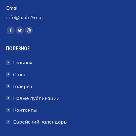
Email
info@ruah26.co.il
Ищите нас:
Страница
Страница
Страница
Facebook
Twitter
Dribbble
ПОЛЕЗНОЕ
открывается
открывается
открывается
в
в
в
Главная
новом
новом
новом
окне
окне
окне
О нас
Галерея
Новые публикации
Контакты
Еврейский календарь