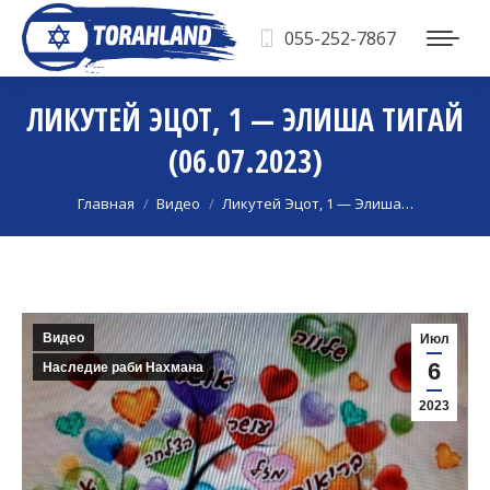
055-252-7867
ЛИКУТЕЙ ЭЦОТ, 1 — ЭЛИША ТИГАЙ
(06.07.2023)
Вы здесь:
Главная
Видео
Ликутей Эцот, 1 — Элиша…
Видео
Июл
6
Наследие раби Нахмана
2023