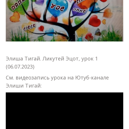
Элиша Тигай. Ликутей Эцот, урок 1
(06.07.2023)
См. видеозапись урока на Ютуб-канале
Элиши Тигай: