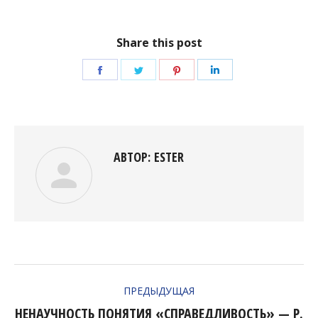
Share this post
Поделиться
Поделиться
Поделиться
Поделиться
в
в
в
в
Facebook
Twitter
Pinterest
LinkedIn
АВТОР:
ESTER
НАВИГАЦИЯ
ПРЕДЫДУЩАЯ
ПО
НЕНАУЧНОСТЬ ПОНЯТИЯ «СПРАВЕДЛИВОСТЬ» — Р.