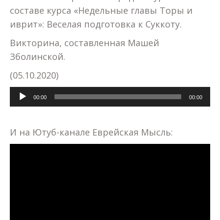
составе курса «Недельные главы Торы и
иврит»: Веселая подготовка к Суккоту.
Викторина, составленная Машей
Зболинской.
(05.10.2020)
Аудиоплеер
00:00
00:00
И на Ютуб-канале Еврейская Мысль: