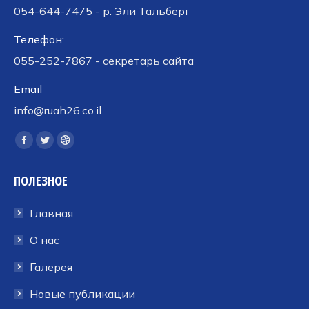
054-644-7475 - р. Эли Тальберг
Телефон:
055-252-7867 - секретарь сайта
Email
info@ruah26.co.il
Ищите нас:
Страница
Страница
Страница
Facebook
Twitter
Dribbble
ПОЛЕЗНОЕ
открывается
открывается
открывается
в
в
в
Главная
новом
новом
новом
окне
окне
окне
О нас
Галерея
Новые публикации