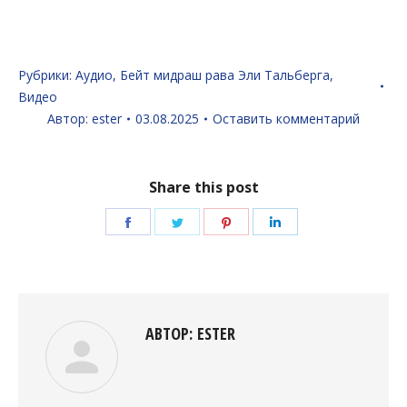
Рубрики:
Аудио
,
Бейт мидраш рава Эли Тальберга
,
Видео
Автор:
ester
03.08.2025
Оставить комментарий
Share this post
Поделиться
Поделиться
Поделиться
Поделиться
в
в
в
в
Facebook
Twitter
Pinterest
LinkedIn
АВТОР:
ESTER