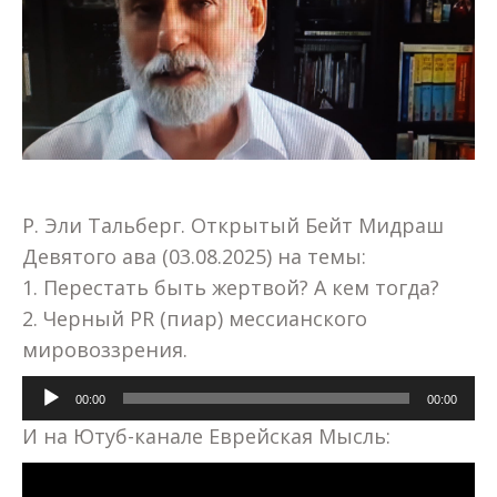
Р. Эли Тальберг. Открытый Бейт Мидраш
Девятого ава (03.08.2025) на темы:
1. Перестать быть жертвой? А кем тогда?
2. Черный PR (пиар) мессианского
мировоззрения.
Аудиоплеер
00:00
00:00
И на Ютуб-канале Еврейская Мысль: