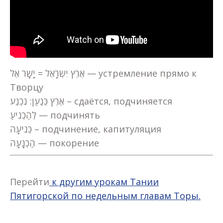
אֶרֶץ יִשְׂרָאֵל = יָשָׁר אֶל — устремление прямо к
Творцу
אֶרֶץ כְּנַעַן: נִכְנַע – сдаётся, подчиняется
לְהַכְנִיעַ — подчинять
כְּנִיעָה – подчинение, капитуляция
הַכְנָעָה — покорение
Перейти
к другим урокам Тании
Пятигорской по недельным главам Торы.