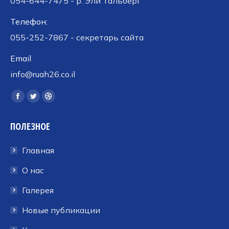
054-644-7475 - р. Эли Тальберг
Телефон:
055-252-7867 - секретарь сайта
Email
info@ruah26.co.il
Ищите нас:
Страница
Страница
Страница
Facebook
Twitter
Dribbble
ПОЛЕЗНОЕ
открывается
открывается
открывается
в
в
в
Главная
новом
новом
новом
окне
окне
окне
О нас
Галерея
Новые публикации