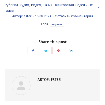
Рубрики:
Аудио
,
Видео
,
Тания Пятигорская: недельные
главы
Автор:
ester
15.08.2024
Оставить комментарий
Теги:
актуалия
Share this post
Поделиться
Поделиться
Поделиться
Поделиться
в
в
в
в
Facebook
Twitter
Pinterest
LinkedIn
АВТОР:
ESTER