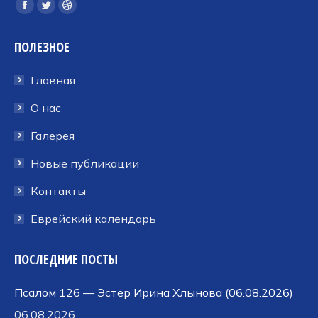
Ищите нас:
Страница
Страница
Страница
Facebook
Twitter
Dribbble
ПОЛЕЗНОЕ
открывается
открывается
открывается
в
в
в
Главная
новом
новом
новом
окне
окне
окне
О нас
Галерея
Новые публикации
Контакты
Еврейский календарь
ПОСЛЕДНИЕ ПОСТЫ
Псалом 126 — Эстер Ирина Хлынова (06.08.2026)
06.08.2026