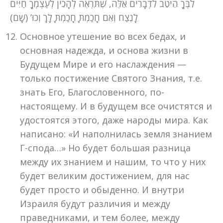
לִבְּךָ הֵיטֵב לִדְבָרִים אֵלֶּה, שֶׁתִּרְאֶה לְהָכִין לְעַצְמְךָ חַיִּים
לָנֶצַח וְאִם חָכַמְתָּ חָכַמְתָּ לָךְ וְכוּ’ (שָׁם)
Основное утешение во всех бедах, и
основная надежда, и основа жизни в
Будущем Мире и его наслаждения —
только постижение Святого Знания, т.е.
знать Его, Благословенного, по-
настоящему. И в будущем все очистятся и
удостоятся этого, даже народы мира. Как
написано: «И наполнилась земля знанием
Г-спода…» Но будет большая разница
между их знанием и нашим, то что у них
будет великим достижением, для нас
будет просто и обыденно. И внутри
Израиля будут различия и между
праведниками, и тем более, между