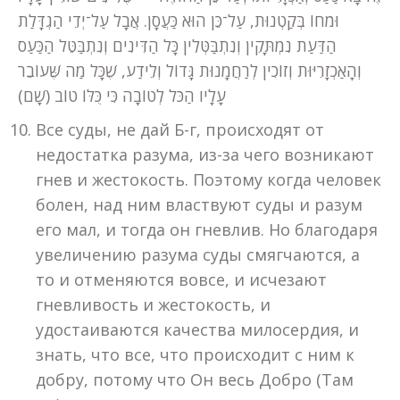
וּמֹחוֹ בְּקַטְנוּת, עַל־כֵּן הוּא כַּעֲסָן. אֲבָל עַל־יְדֵי הַגְדָּלַת
הַדַּעַת נִמְתָּקִין וְנִתְבַּטְּלִין כָּל הַדִּינִים וְנִתְבַּטֵּל הַכַּעַס
וְהָאַכְזָרִיּוּת וְזוֹכִין לְרַחֲמָנוּת גָּדוֹל וְלֵידַע, שֶׁכָּל מַה שֶּׁעוֹבֵר
עָלָיו הַכֹּל לְטוֹבָה כִּי כֻּלּוֹ טוֹב (שָׁם)
Все суды, не дай Б-г, происходят от
недостатка разума, из-за чего возникают
гнев и жестокость. Поэтому когда человек
болен, над ним властвуют суды и разум
его мал, и тогда он гневлив. Но благодаря
увеличению разума суды смягчаются, а
то и отменяются вовсе, и исчезают
гневливость и жестокость, и
удостаиваются качества милосердия, и
знать, что все, что происходит с ним к
добру, потому что Он весь Добро (Там