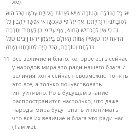
же).
יא. כָּל הַגְּדֻלָּה וְהַטּוֹבָה שֶׁיֵּשׁ לְאֻמּוֹת הָעוֹלָם עַכְשָׁו הַכֹּל הוּא
לְטוֹבָתֵנוּ וְלִגְדֻלָּתֵנוּ, אַף עַל פִּי שֶׁעַכְשָׁו אִי אֶפְשָׁר לְהָבִין כָּל
זֶה כִּי אֵין לְהַכְחִישׁ הַחוּשׁ, אַף עַל פִּי כֵן לֶעָתִיד יִתְרַבֶּה
הַדַּעַת עַד שֶׁאֲפִלּוּ אֻמּוֹת הָעוֹלָם בְּעַצְמָן יֵדְעוּ וְיָבִינוּ שֶׁכָּל
גְּדֻלָּתָם וְטוֹבָתָם, הַכֹּל הָיָה לְטוֹבָתֵנוּ (שָׁם)
Все величие и благо, которое есть сейчас
у народов мира это ради нашего блага и
величия, хотя сейчас невозможно понять
это все, а только почувствовать
интуитивно. Но в будущем знание
распространится настолько, что даже
народы мира будут знать и понимать,
что все их величие и блага это ради нас
(Там же).