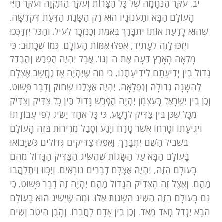
יב. עִקַּר הַנֶּחָמָה שֶׁל כָּל הַצָּרוֹת וְעִקַּר הַתִּקְוָה וְעִקַּר חַיֵּי
הָעוֹלָם הַבָּא וְתַעֲנוּגָיו הוּא רַק הַשָּׂגַת הַדַּעַת דִּקְדֻשָּׁה.
שֶׁהוּא לָדַעַת אוֹתוֹ יִתְבָּרַךְ בֶּאֱמֶת וְכַנִּזְכָּר לְעֵיל. וְהַכֹּל יִזְדַּכְּכוּ
וְיִזְכּוּ לָזֶה לֶעָתִיד, אֲפִלּוּ אֻמּוֹת הָעוֹלָם. כְּמוֹ שֶׁכָּתוּב: כִּי
מָלְאָה הָאָרֶץ דֵּעָה אֶת ה’ וְגוֹ’. אֲבָל יִהְיֶה הֶפְרֵשׁ וְהֶבְדֵּל
גָּדוֹל בֵּין יְדִיעָתָם לִידִיעָתֵנוּ, כִּי מַה שֶּׁיִּהְיֶה אָז נֶחֱשָׁב אֶצְלָם
לְהַשָּׂגָה גְּדוֹלָה וְנִפְלָאָה, יִהְיֶה אֶצְלֵנוּ שְׂחוֹק וְדָבָר פָּשׁוּט.
וְכֵן בֵּין יִשְׂרָאֵל בְּעַצְמָן יִהְיֶה הֶפְרֵשׁ גָּדוֹל בֵּין כָּל צַדִּיק וְצַדִּיק
מִכָּל שֶׁכֵּן בֵּין צַדִּיק לְרָשָׁע, כִּי כָּל אֶחָד יַשִּׂיג לְפִי עֲבוֹדָתוֹ
וִיגִיעָתוֹ וְטָרְחוֹ אֲשֶׁר טָרַח וְיָגַע וְסָבַל מְרִירוּת בְּזֶה הָעוֹלָם
בִּשְׁבִיל הַשֵּׁם יִתְבָּרַךְ. וַאֲפִלּוּ צַדִּיקִים גְּדוֹלִים כְּשֶׁיָּבוֹאוּ
בָּעוֹלָם הַבָּא עַל הַשָּׂגוֹת שֶׁהִשִּׂיג הַצַּדִּיק הַגָּדוֹל מֵהֶם
בָּעוֹלָם הַזֶּה, יִהְיֶה אֶצְלָם דְּבָרִים נוֹרָאִים. וְיִכָּווּ וִיתְלַהֲבוּ
מֵהֶם. וְאֵצֶל זֶה הַצַּדִּיק הַגָּדוֹל מֵהֶם יִהְיֶה זֶה דָּבָר פָּשׁוּט. כִּי
גַּם בָּעוֹלָם הַזֶּה הִשִּׂיג הַשָּׂגוֹת אֵלּוּ. וּמַה שֶּׁיַּשִּׂיג הוּא בָּעוֹלָם
הַבָּא יִגְדַּל מְאֹד מְאֹד. וְכֵן בֵּין אָדָם לַחֲבֵרוֹ. וְהָבֵן הֵיטֵב וְשִׂים