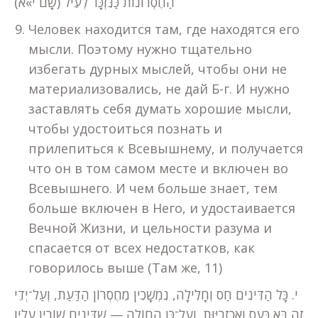
הַחֶסְרוֹנוֹת כַּנִּזְכָּר לְעֵיל (שָׁם י»א)
Человек находится там, где находятся его
мысли. Поэтому нужно тщательно
избегать дурных мыслей, чтобы они не
материализовались, не дай Б-г. И нужно
заставлять себя думать хорошие мысли,
чтобы удостоиться познать и
прилепиться к Всевышнему, и получается
что он в том самом месте и включен во
Всевышнего. И чем больше знает, тем
больше включен в Него, и удостаивается
Вечной Жизни, и цельности разума и
спасается от всех недостатков, как
говорилось выше (Там же, 11)
י. כָּל הַדִּינִים חַס וְחָלִילָה, נִמְשָׁכִין מֵחֶסְרוֹן הַדַּעַת, וְעַל־יְדֵי
זֶה בָּא כַּעַס וְאַכְזָרִיּוּת. וְעַל־כֵּן הַחוֹלֶה — שֶׁדִּינִים שׁוֹרִין עָלָיו