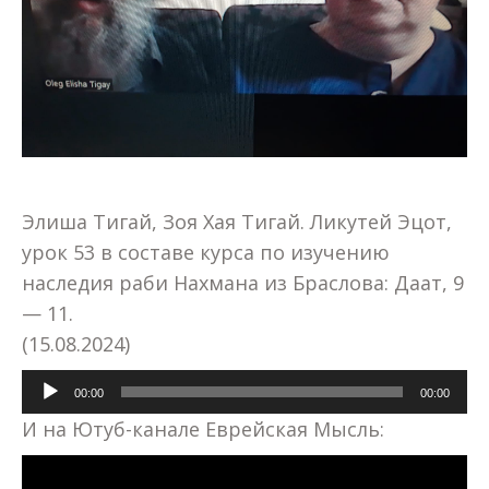
Элиша Тигай, Зоя Хая Тигай. Ликутей Эцот,
урок 53 в составе курса по изучению
наследия раби Нахмана из Браслова: Даат, 9
— 11.
(15.08.2024)
Аудиоплеер
00:00
00:00
И на Ютуб-канале Еврейская Мысль: