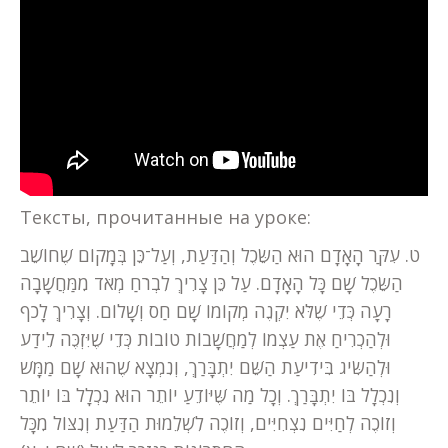
Тексты, прочитанные на уроке:
ט. עִקַּר הָאָדָם הוּא הַשֵּׂכֶל וְהַדַּעַת, וְעַל־כֵּן בְּמָקוֹם שֶׁחוֹשֵׁב
הַשֵּׂכֶל שָׁם כָּל הָאָדָם. עַל כֵּן צָרִיךְ לִבְרֹחַ מְאֹד מִמַּחֲשָׁבָה
רָעָה כְּדֵי שֶׁלֹּא יִקְנֶה מְקוֹמוֹ שָׁם חַס וְשָׁלוֹם. וְצָרִיךְ לָכֹף
וּלְהַכְרִיחַ אֶת עַצְמוֹ לְמַחֲשָׁבוֹת טוֹבוֹת כְּדֵי שֶׁיִּזְכֶּה לֵידַע
וּלְהַשִּׂיג בִּידִיעַת הַשֵּׁם יִתְבָּרַךְ, וְנִמְצָא שֶׁהוּא שָׁם מַמָּשׁ
וְנִכְלָל בּוֹ יִתְבָּרַךְ. וְכָל מַה שֶּׁיּוֹדֵעַ יוֹתֵר הוּא נִכְלָל בּוֹ יוֹתֵר
וְזוֹכֶה לְחַיִּים נִצְחִיִּים, וְזוֹכֶה לִשְׁלֵמוּת הַדַּעַת וְנִצּוֹל מִכָּל