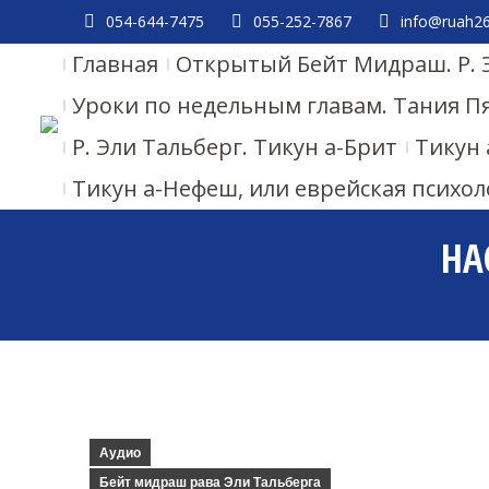
054-644-7475
055-252-7867
info@ruah26.
Главная
Открытый Бейт Мидраш. Р. 
Уроки по недельным главам. Тания П
Р. Эли Тальберг. Тикун а-Брит
Тикун 
Тикун а-Нефеш, или еврейская психол
НА
Аудио
Бейт мидраш рава Эли Тальберга