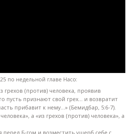
25 по недельной главе Наcо:
 грехов (против) человека, проявив
 то пусть признают свой грех… и возвратит
асть прибавит к нему…» (Бемидбар, 5:6-7).
человека», а «из грехов (против) человека», а
я перед Б-гом и возместить ущерб себе с