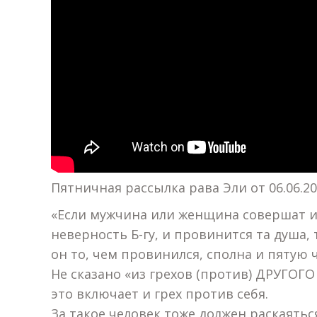
Пятничная рассылка рава Эли от 06.06.20
«Если мужчина или женщина совершат из
неверность Б-гу, и провинится та душа,
он то, чем провинился, сполна и пятую ч
Не сказано «из грехов (против) ДРУГОГО 
это включает и грех против себя.
За такое человек тоже должен раскаятьс