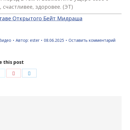
 счастливее, здоровее. (ЭТ)
оставе Открытого Бейт Мидраша
Видео
Автор:
ester
08.06.2025
Оставить комментарий
e this post
ться
Поделиться
Поделиться
Поделиться
в
в
в
ok
Twitter
Pinterest
LinkedIn