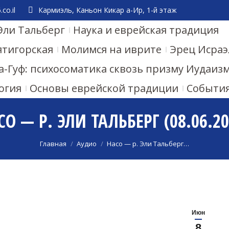
co.il
Кармиэль, Каньон Кикар а-Ир, 1-й этаж
Эли Тальберг
Наука и еврейская традиция
ятигорская
Молимся на иврите
Эрец Исраэ
а-Гуф: психосоматика сквозь призму Иудаиз
огия
Основы еврейской традиции
Событи
СО — Р. ЭЛИ ТАЛЬБЕРГ (08.06.20
Вы здесь:
Главная
Аудио
Насо — р. Эли Тальберг…
Июн
8