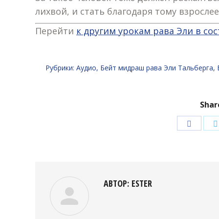
лихвой, и стать благодаря тому взрослее,
Перейти
к другим урокам рава Эли в с
Рубрики:
Аудио
,
Бейт мидраш рава Эли Тальберга
,
Shar
Подели
в
Facebo
АВТОР:
ESTER