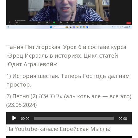
Тания Пятигорская. Урок 6 в составе курса
«Эрец Исраэль в историях. Цикл статей
Юдит Аграчевой»:
1) История шестая. Теперь Господь дал нам
простор.
2) Песня על כל אלה (2) (аль коль эле — все это)
(23.05.2024)
Аудиоплеер
00:00
00:00
На Youtube-канале Еврейская Мысль: