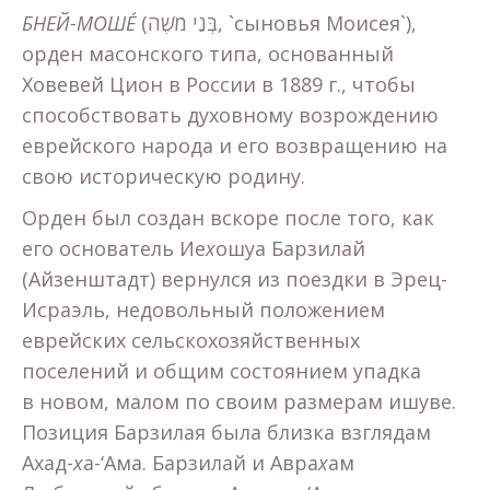
БНЕЙ-МОШЕ́
(בְּנֵי מֹשֶׁה, `сыновья Моисея`),
орден масонского типа, основанный
Ховевей Цион в России в 1889 г., чтобы
способствовать духовному возрождению
еврейского народа и его возвращению на
свою историческую родину.
Орден был создан вскоре после того, как
его основатель Ие
х
ошуа Барзилай
(Айзенштадт) вернулся из поездки в Эрец-
Исраэль, недовольный положением
еврейских сель­ско­хо­зяй­ст­вен­ных
поселений и общим состоянием упадка
в новом, малом по своим размерам ишуве.
Позиция Барзилая была близка взглядам
Ахад-
х
а-‘Ама. Барзилай и Авра
х
ам