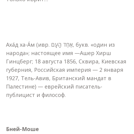
Аха́д ха-А́м (ивр. אַחַד הָעָם‎, букв. «один из
народа»; настоящее имя —Ашер Хирш
Гинцберг; 18 августа 1856, Сквира, Киевская
губерния, Российская империя — 2 января
1927, Тель-Авив, Британский мандат в
Палестине) — еврейский писатель-
публицист и философ.
Бней-Моше