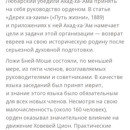
Любарский убедили Ахад-
х
а-‘Ама принять
на себя руководство орденом. В статье
«Дерех
х
а-хаим» («Путь жизни», 1889)
и приложениях к ней Ахад-
х
а-‘Ам намечает
цели и задачи этой организации — возврат
евреев на свою историческую родину после
серьезной духовной подготовки.
Ложи Бней-Моше состояли, по меньшей
мере, из пяти членов, возглавляемых
руководителями и советниками. В качестве
языка заседаний был принят иврит,
и знание этого языка было обязательным
для всех новых членов. Несмотря на свою
малочисленность (около 160 человек),
орден оказывал значительное влияние на
движение Ховевей Цион. Практические