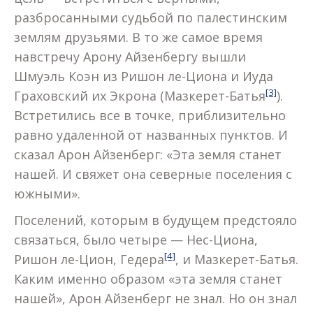
разбросанными судьбой по палестинским
землям друзьями. В то же самое время
навстречу Арону Айзенбергу вышли
Шмуэль Коэн из Ришон ле-Циона и Иуда
[3]
Граховский их Экрона (Мазкерет-Батья
).
Встретились все в точке, приблизительно
равно удаленной от названных пунктов. И
сказал Арон Айзенберг: «Эта земля станет
нашей. И свяжет она северные поселения с
южными».
Поселений, которым в будущем предстояло
связаться, было четыре — Нес-Циона,
[4]
Ришон ле-Цион, Гедера
, и Мазкерет-Батья.
Каким именно образом «эта земля станет
нашей», Арон Айзенберг не знал. Но он знал