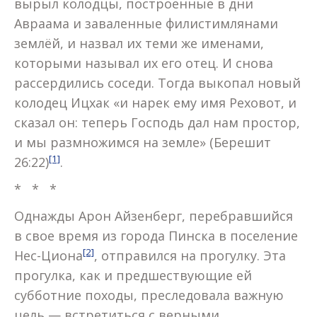
вырыл колодцы, построенные в дни
Авраама и заваленные филистимлянами
землёй, и назвал их теми же именами,
которыми называл их его отец. И снова
рассердились соседи. Тогда выкопал новый
колодец Ицхак «и нарек ему имя Реховот, и
сказал он: теперь Господь дал нам простор,
и мы размножимся на земле» (Берешит
[1]
26:22)
.
* * *
Однажды Арон Айзенберг, перебравшийся
в свое время из города Пинска в поселение
[2]
Нес-Циона
, отправился на прогулку. Эта
прогулка, как и предшествующие ей
субботние походы, преследовала важную
цель — встретиться с верными,