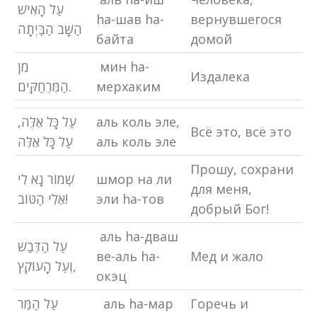
עַל הָאִישׁ
hа-шав hа-
вернувшегося
הַשָּׁב הַבַּיְתָה
байта
домой
מִן
мин hа-
Издалека
הַמֶּרְחַקִּים.
мерхаким
עַל כָּל אֵלֶּה,
аль коль эле,
Всё это, всё это
עַל כָּל אֵלֶּה
аль коль эле
Прошу, сохрани
שְׁמוֹר נָא לִי
шмор на ли
для меня,
אֵלִי הַטּוֹב!
эли hа-тов
добрый Бог!
аль hа-дваш
עַל הַדְּבַשׁ
ве-аль hа-
Мед и жало
וְעַל הָעוֹקֶץ,
окэц
עַל הַמַּר
аль hа-мар
Горечь и