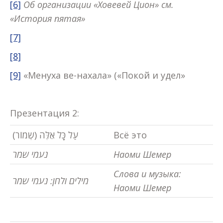
[6]
Об организации «Ховевей Цион» см.
«История пятая»
[7]
[8]
[9]
«Менуха ве-нахала» («Покой и удел»
Презентация 2:
(שְמוֹר) עַל כָּל אֵלֶּה
Всё это
נעמי שמר
Наоми Шемер
Слова и музыка:
מילים ולחן: נעמי שמר
Наоми Шемер