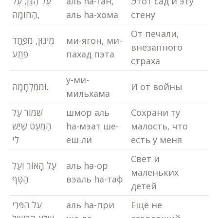
עַל הַגַּן, עַל
аль hа-ган,
Этот сад и эту
הַחוֹמָה,
аль hа-хома
стену
От печали,
מִיגּוּן, מִפַּחַד
ми-ягон, ми-
внезапного
פֶּתַע
пахад пэта
страха
у-ми-
וּמִמִּלְחָמָה.
И от войны
мильхама
שְׁמוֹר עַל
шмор аль
Сохрани ту
הַמְּעַט שֶׁיֵּשׁ
hа-мэат шe-
малость, что
לִי
еш ли
есть у меня
Свет и
עַל הָאוֹר וְעַל
аль hа-ор
маленьких
הַטַּף
вэаль hа-таф
детей
עַל הַפְּרִי
аль hа-при
Ещё не