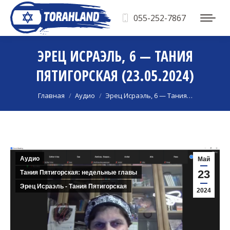
055-252-7867
ЭРЕЦ ИСРАЭЛЬ, 6 — ТАНИЯ
ПЯТИГОРСКАЯ (23.05.2024)
Вы здесь:
Главная
Аудио
Эрец Исраэль, 6 — Тания…
Аудио
Май
23
Тания Пятигорская: недельные главы
Эрец Исраэль - Тания Пятигорская
2024