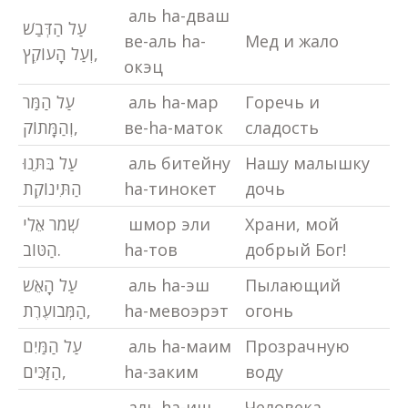
аль hа-дваш
עַל הַדְּבַשׁ
ве-аль hа-
Мед и жало
וְעַל הָעוֹקֶץ,
окэц
עַל הַמַּר
аль hа-мар
Горечь и
וְהַמָּתוֹק,
ве-hа-маток
сладость
עַל בִּתֵּנוּ
аль битейну
Нашу малышку
הַתִּינוֹקֶת
hа-тинокет
дочь
שְׁמֹר אֵלִי
шмор эли
Храни, мой
הַטּוֹב.
hа-тов
добрый Бог!
עַל הָאֵשׁ
аль hа-эш
Пылающий
הַמְּבֹועֶרֶת,
hа-мевоэрэт
огонь
עַל הַמַּיִם
аль hа-маим
Прозрачную
הַזַּכִּים,
hа-заким
воду
аль hа-иш
Человека,