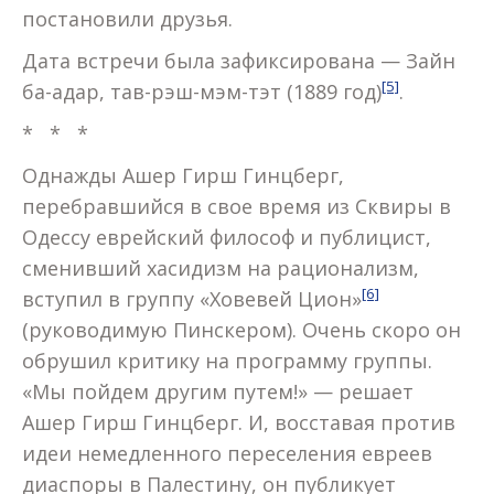
постановили друзья.
Дата встречи была зафиксирована — Зайн
[5]
ба-адар, тав-рэш-мэм-тэт (1889 год)
.
* * *
Однажды Ашер Гирш Гинцберг,
перебравшийся в свое время из Сквиры в
Одессу еврейский философ и публицист,
сменивший хасидизм на рационализм,
[6]
вступил в группу «Ховевей Цион»
(руководимую Пинскером). Очень скоро он
обрушил критику на программу группы.
«Мы пойдем другим путем!» — решает
Ашер Гирш Гинцберг. И, восставая против
идеи немедленного переселения евреев
диаспоры в Палестину, он публикует