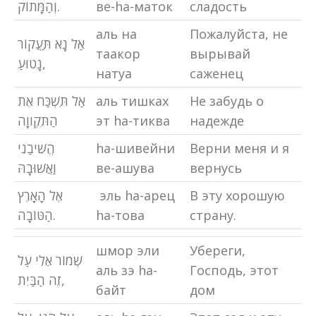
וְהַמָּתוֹק.
ве-hа-маток
сладость
аль на
Пожалуйста, не
אַל נָא תַּעֲקוֹר
таакор
вырывай
נָטוּעַ,
натуа
саженец
אַל תִּשְׁכַּח אֶת
аль тишках
Не забудь о
הַתִּקְווָה
эт hа-тиква
надежде
הֱשִׁיבַנִי
hа-шивейни
Верни меня и я
וַאֲשׁוּבָהּ
ве-ашува
вернусь
אֶל הָאָרֶץ
эль hа-арец
В эту хорошую
הַטּוֹבָה.
hа-това
страну.
шмор эли
Убереги,
שְׁמוֹר אֵלִי עַל
аль зэ hа-
Господь, этот
זֶה הַבַּיִת,
байт
дом