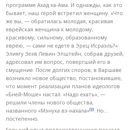
программе Ахад ха-Ама. И однажды, как это
бывает, наш герой встретил женщину. «Что
же вы, — обратилась молодая, красивая
еврейская женщина к молодому,
красивому, сильному, образованному
еврею, — сами не едете в Эрец-Исраэль?»
Элиягу Зеэв Левин-Эпштейн, собрав друзей,
адресовал им вопрос, повергший его в
смущение. После долгих споров, в Варшаве
возникло новое общество, постановившее,
что момент реализации планов идеологов
«Бней-Моше» настал. «Надо ехать», —
решили члены нового общества,
[9]
названного «Мэнуха вэ-нахала»
. Но…
постепенно.
Горький опыт предшественников показал,