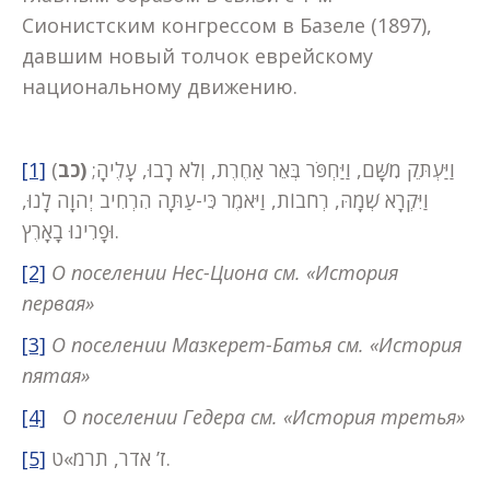
Сионистским конгрессом в Базеле (1897),
давшим новый толчок еврейскому
национальному движению.
[1]
(
כב)
וַיַּעְתֵּק מִשָּׁם, וַיַּחְפֹּר בְּאֵר אַחֶרֶת, וְלֹא רָבוּ, עָלֶיהָ;
וַיִּקְרָא שְׁמָהּ, רְחֹבוֹת, וַיֹּאמֶר כִּי-עַתָּה הִרְחִיב יְהוָה לָנוּ,
וּפָרִינוּ בָאָרֶץ.
[2]
О поселении
Нес-Циона см. «История
первая»
[3]
О поселении Мазкерет-Батья см. «История
пятая»
[4]
О поселении
Гедера см. «История третья»
[5]
ז’ אדר, תרמ»ט.