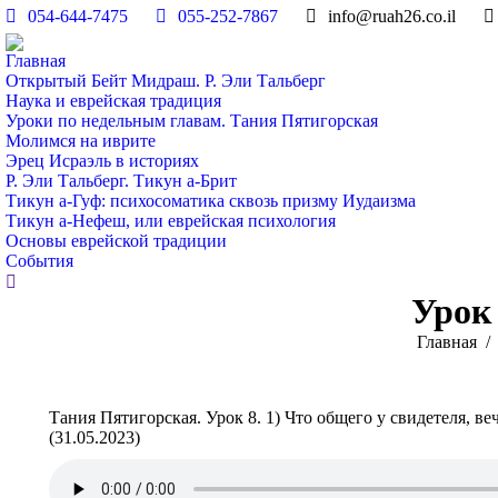
054-644-7475
055-252-7867
info@ruah26.co.il
Главная
Открытый Бейт Мидраш. Р. Эли Тальберг
Наука и еврейская традиция
Уроки по недельным главам. Тания Пятигорская
Молимся на иврите
Эрец Исраэль в историях
Р. Эли Тальберг. Тикун а-Брит
Тикун а-Гуф: психосоматика сквозь призму Иудаизма
Тикун а-Нефеш, или еврейская психология
Основы еврейской традиции
События
Поиск:
Урок 
Вы здесь:
Главная
Тания Пятигорская. Урок 8. 1) Что общего у свидетеля, ве
(31.05.2023)