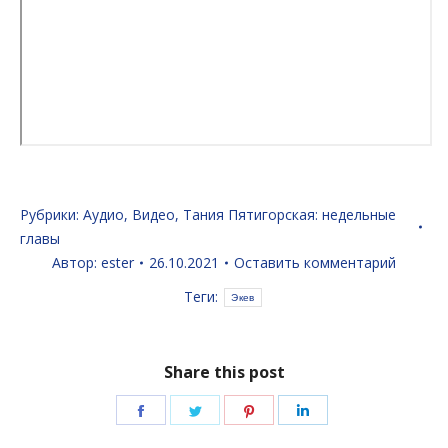
Рубрики:
Аудио
,
Видео
,
Тания Пятигорская: недельные
главы
Автор:
ester
26.10.2021
Оставить комментарий
Теги:
Экев
Share this post
Поделиться
Поделиться
Поделиться
Поделиться
в
в
в
в