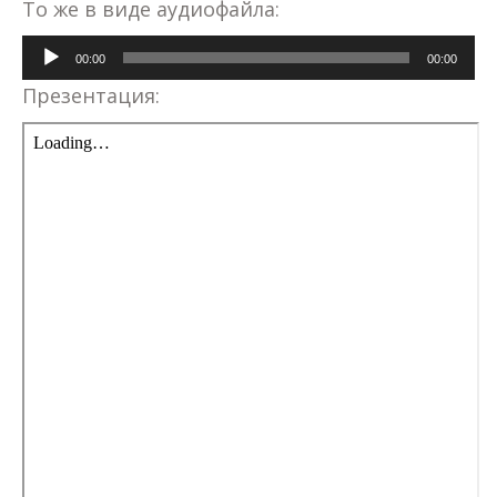
То же в виде аудиофайла:
Аудиоплеер
00:00
00:00
Презентация: