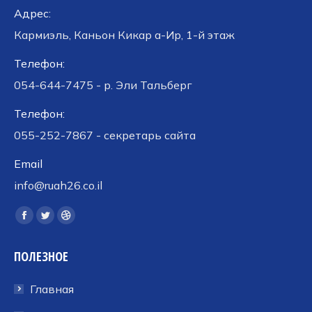
Адрес:
Кармиэль, Каньон Кикар а-Ир, 1-й этаж
Телефон:
054-644-7475 - р. Эли Тальберг
Телефон:
055-252-7867 - секретарь сайта
Email
info@ruah26.co.il
Ищите нас:
Страница
Страница
Страница
Facebook
Twitter
Dribbble
ПОЛЕЗНОЕ
открывается
открывается
открывается
в
в
в
Главная
новом
новом
новом