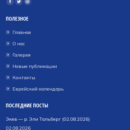
Ищите нас:
Страница
Страница
Страница
Facebook
Twitter
Dribbble
ПОЛЕЗНОЕ
открывается
открывается
открывается
в
в
в
Главная
новом
новом
новом
окне
окне
окне
О нас
Галерея
Новые публикации
Контакты
Еврейский календарь
ПОСЛЕДНИЕ ПОСТЫ
Экев — р. Эли Тальберг (02.08.2026)
02.08.2026