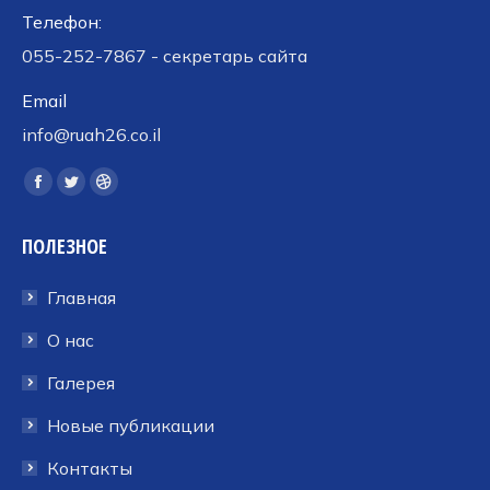
Телефон:
055-252-7867 - секретарь сайта
Email
info@ruah26.co.il
Ищите нас:
Страница
Страница
Страница
Facebook
Twitter
Dribbble
ПОЛЕЗНОЕ
открывается
открывается
открывается
в
в
в
Главная
новом
новом
новом
окне
окне
окне
О нас
Галерея
Новые публикации
Контакты