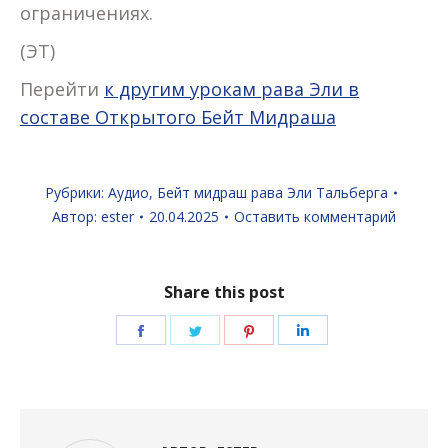
ограничениях.
(ЭТ)
Перейти
к другим урокам рава Эли в
составе Открытого Бейт Мидраша
Рубрики:
Аудио
,
Бейт мидраш рава Эли Тальберга
Автор:
ester
20.04.2025
Оставить комментарий
Share this post
Поделиться
Поделиться
Поделиться
Поделиться
в
в
в
в
Facebook
Twitter
Pinterest
LinkedIn